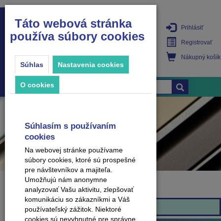
Táto webová stránka
Prihlásiť
používa súbory cookies
PRODUKTY
Registrovať
Nákupný košík
Súhlas
Nastavenia cookies
O cookies
Súhlasím s používaním
cookies
Na webovej stránke používame
súbory cookies, ktoré sú prospešné
pre návštevníkov a majiteľa.
Umožňujú nám anonymne
analyzovať Vašu aktivitu, zlepšovať
Značka
komunikáciu so zákazníkmi a Váš
Arbiton
používateľský zážitok. Niektoré
cookies sú nevyhnutné pre správne