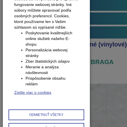
Plávajúce podlahy
fungovanie webovej stránky. Iné
súbory môžete spravovať podľa
osobných preferencií.
Cookies,
Obvodové lišty (soklové)
ktoré používame len s Vašim
súhlasom sú vypísané nižšie.
Príslušenstvo k podlahám
Poskytovanie kvalitnejších
online služieb našeho E-
Produkty
Podlahy kompozitné (vinylové)
shopu
Personalizácia webovej
Arbiton
stránky
AMARON FORMA CAF 250 BRAGA
Zber štatistických údajov
Meranie a analýza
SILVER
návštevnosti
Prispôsobenie obsahu
reklám
Zistite viac o cookies
ODMIETNUŤ VŠETKY