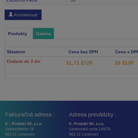
Záťažová trieda
33
Kontaktovať
Produkty
Galéria
Skladom
Cena bez DPH
Cena s DP
Dodanie do 3 dní
31,71 EUR
39 EUR
Fakturačná adresa :
Adresa prevádzky :
K – Produkt SK, s.r.o.
K -Produkt SK, s.r.o.
Osloboditeľov 16
Lieskovská cesta 149/78
962 21 Lieskovec
962 21 Lieskovec