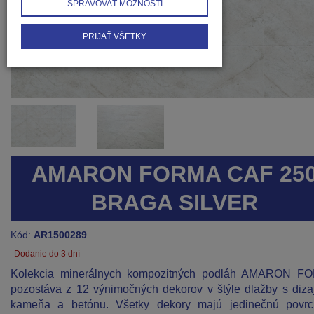
SPRAVOVAŤ MOŽNOSTI
PRIJAŤ VŠETKY
AMARON FORMA CAF 25
BRAGA SILVER
Kód:
AR1500289
Dodanie do 3 dní
Kolekcia minerálnych kompozitných podláh AMARON F
pozostáva z 12 výnimočných dekorov v štýle dlažby s diz
kameňa a betónu. Všetky dekory majú jedinečnú povr