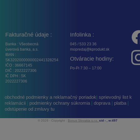
Fakturačné údaje :
Infolinka :
Banka : Všeobecná
045 / 533 23 36
úverová banka, a.s.
mopredaj@kprodukt.sk
IBAN :
Otváracie hodiny:
SK3202000000002441328254
IČO : 36667145
Po-Pi 7:30 – 17:00
DIČ : 2022227306
IČ DPH : SK
2022227306
obchodné podmienky a reklamačný poriadok
|
sprievodný list k
reklamácii
|
podmienky ochrany súkromia
|
doprava
|
platba
|
odstúpenie od zmluvy tu
© 2026 - Copyright :
Bonus Slovakia s.r.o.
sid -
, w:497