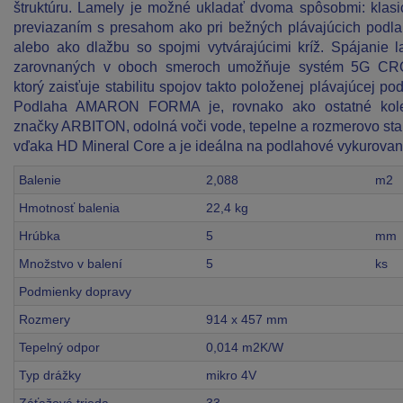
štruktúru. Lamely je možné ukladať dvoma spôsobmi: klas
previazaním s presahom ako pri bežných plávajúcich podl
alebo ako dlažbu so spojmi vytvárajúcimi kríž. Spájanie l
zarovnaných v oboch smeroch umožňuje systém 5G CR
ktorý zaisťuje stabilitu spojov takto položenej plávajúcej pod
Podlaha AMARON FORMA je, rovnako ako ostatné kole
značky ARBITON, odolná voči vode, tepelne a rozmerovo sta
vďaka HD Mineral Core a je ideálna na podlahové vykurovan
Balenie
2,088
m2
Hmotnosť balenia
22,4 kg
Hrúbka
5
mm
Množstvo v balení
5
ks
Podmienky dopravy
Rozmery
914 x 457 mm
Tepelný odpor
0,014 m2K/W
Typ drážky
mikro 4V