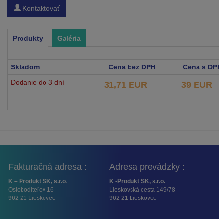
Kontaktovať
Produkty
Galéria
Skladom
Cena bez DPH
Cena s DP
Dodanie do 3 dní
31,71 EUR
39 EUR
Fakturačná adresa :
Adresa prevádzky :
K – Produkt SK, s.r.o.
K -Produkt SK, s.r.o.
Osloboditeľov 16
Lieskovská cesta 149/78
962 21 Lieskovec
962 21 Lieskovec