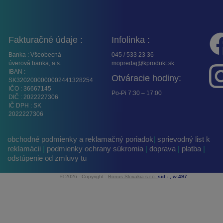
Fakturačné údaje :
Infolinka :
Banka : Všeobecná
045 / 533 23 36
úverová banka, a.s.
mopredaj@kprodukt.sk
IBAN :
Otváracie hodiny:
SK3202000000002441328254
IČO : 36667145
Po-Pi 7:30 – 17:00
DIČ : 2022227306
IČ DPH : SK
2022227306
obchodné podmienky a reklamačný poriadok
|
sprievodný list k
reklamácii
|
podmienky ochrany súkromia
|
doprava
|
platba
|
odstúpenie od zmluvy tu
© 2026 - Copyright :
Bonus Slovakia s.r.o.
sid -
, w:497