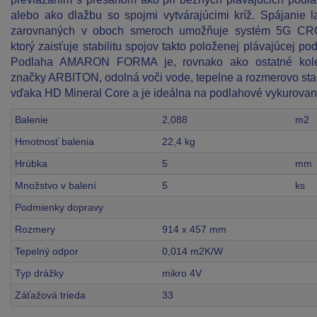
alebo ako dlažbu so spojmi vytvárajúcimi kríž. Spájanie l
zarovnaných v oboch smeroch umožňuje systém 5G CR
ktorý zaisťuje stabilitu spojov takto položenej plávajúcej pod
Podlaha AMARON FORMA je, rovnako ako ostatné kole
značky ARBITON, odolná voči vode, tepelne a rozmerovo sta
vďaka HD Mineral Core a je ideálna na podlahové vykurovan
Balenie
2,088
m2
Hmotnosť balenia
22,4 kg
Hrúbka
5
mm
Množstvo v balení
5
ks
Podmienky dopravy
Rozmery
914 x 457 mm
Tepelný odpor
0,014 m2K/W
Typ drážky
mikro 4V
Záťažová trieda
33