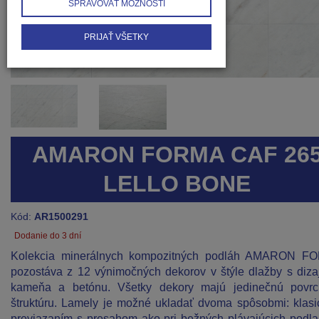
SPRAVOVAŤ MOŽNOSTI
PRIJAŤ VŠETKY
AMARON FORMA CAF 26
LELLO BONE
Kód:
AR1500291
Dodanie do 3 dní
Kolekcia minerálnych kompozitných podláh AMARON F
pozostáva z 12 výnimočných dekorov v štýle dlažby s diz
kameňa a betónu. Všetky dekory majú jedinečnú povr
štruktúru. Lamely je možné ukladať dvoma spôsobmi: klas
previazaním s presahom ako pri bežných plávajúcich podl