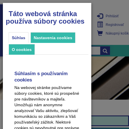
Táto webová stránka
Prihlásiť
používa súbory cookies
PRODUKTY
Registrovať
Nákupný košík
Súhlas
Nastavenia cookies
O cookies
Súhlasím s používaním
cookies
Na webovej stránke používame
súbory cookies, ktoré sú prospešné
pre návštevníkov a majiteľa.
Umožňujú nám anonymne
analyzovať Vašu aktivitu, zlepšovať
Značka
komunikáciu so zákazníkmi a Váš
Arbiton
používateľský zážitok. Niektoré
cookies sú nevyhnutné pre správne