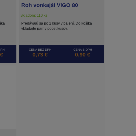
Roh vonkajší VIGO 80
Skladom: 110 ks
íka
Predávajú sa po 2 kusy v balení. Do košíka
vkladajte párny počet kusov.
DPH
CENA BEZ DPH
CENA S DPH
 €
0,73 €
0,90 €