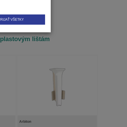
RIJAŤ VŠETKY
 plastovým lištám
Arbiton