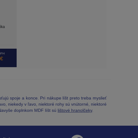
íka
DPH
 €
ťujú spoje a konce. Pri nákupe líšt preto treba myslieť
avo, niekedy v ľavo, niektoré rohy sú vnútorné, niektoré
. Navyše doplnkom MDF líšt sú
lištové hranolčeky
.