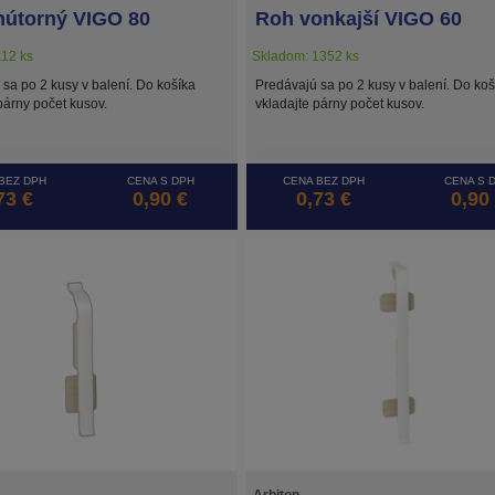
nútorný VIGO 80
Roh vonkajší VIGO 60
12 ks
Skladom: 1352 ks
sa po 2 kusy v balení. Do košíka
Predávajú sa po 2 kusy v balení. Do koš
párny počet kusov.
vkladajte párny počet kusov.
BEZ DPH
CENA S DPH
CENA BEZ DPH
CENA S 
73 €
0,90 €
0,73 €
0,90
Arbiton