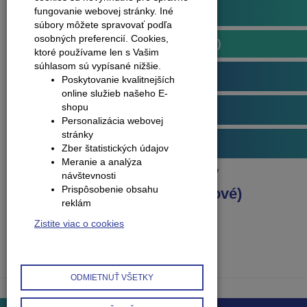
Plávajúce podlahy
fungovanie webovej stránky. Iné
súbory môžete spravovať podľa
osobných preferencií.
Cookies,
Podlahy kompozitné (vinylové)
ktoré používame len s Vašim
súhlasom sú vypísané nižšie.
Arbiton
Poskytovanie kvalitnejších
online služieb našeho E-
shopu
Obvodové lišty (soklové)
Personalizácia webovej
stránky
Príslušenstvo k podlahám
Zber štatistických údajov
Meranie a analýza
Produkty
Plávajúce podlahy
návštevnosti
Prispôsobenie obsahu
Podlahy kompozitné (vinylové)
reklám
Dlažba, kameň
Zistite viac o cookies
ODMIETNUŤ VŠETKY