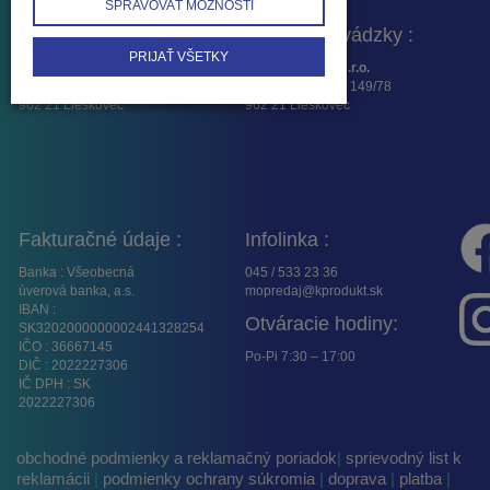
SPRAVOVAŤ MOŽNOSTI
Fakturačná adresa :
Adresa prevádzky :
PRIJAŤ VŠETKY
K – Produkt SK, s.r.o.
K -Produkt SK, s.r.o.
Osloboditeľov 16
Lieskovská cesta 149/78
962 21 Lieskovec
962 21 Lieskovec
Fakturačné údaje :
Infolinka :
Banka : Všeobecná
045 / 533 23 36
úverová banka, a.s.
mopredaj@kprodukt.sk
IBAN :
Otváracie hodiny:
SK3202000000002441328254
IČO : 36667145
Po-Pi 7:30 – 17:00
DIČ : 2022227306
IČ DPH : SK
2022227306
obchodné podmienky a reklamačný poriadok
|
sprievodný list k
reklamácii
|
podmienky ochrany súkromia
|
doprava
|
platba
|