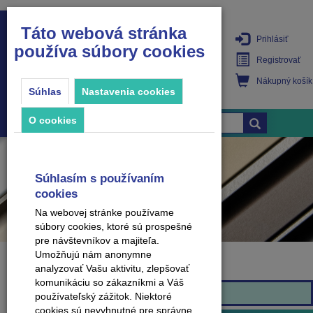
Táto webová stránka
Prihlásiť
používa súbory cookies
PRODUKTY
Registrovať
Nákupný košík
Súhlas
Nastavenia cookies
O cookies
Súhlasím s používaním
cookies
Na webovej stránke používame
súbory cookies, ktoré sú prospešné
pre návštevníkov a majiteľa.
Umožňujú nám anonymne
analyzovať Vašu aktivitu, zlepšovať
Značka
komunikáciu so zákazníkmi a Váš
Arbiton
používateľský zážitok. Niektoré
cookies sú nevyhnutné pre správne