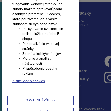
fungovanie webovej stránky. Iné
súbory môžete spravovať podľa
Fakturačná adresa :
Adresa prevádzky :
osobných preferencií.
Cookies,
ktoré používame len s Vašim
K – Produkt SK, s.r.o.
K -Produkt SK, s.r.o.
súhlasom sú vypísané nižšie.
Osloboditeľov 16
Lieskovská cesta 149/78
Poskytovanie kvalitnejších
962 21 Lieskovec
962 21 Lieskovec
online služieb našeho E-
shopu
Personalizácia webovej
stránky
Zber štatistických údajov
Meranie a analýza
Fakturačné údaje :
Infolinka :
návštevnosti
Banka : Všeobecná
045 / 533 23 36
Prispôsobenie obsahu
úverová banka, a.s.
mopredaj@kprodukt.sk
reklám
IBAN :
Otváracie hodiny:
SK3202000000002441328254
Zistite viac o cookies
IČO : 36667145
Po-Pi 7:30 – 17:00
DIČ : 2022227306
IČ DPH : SK
2022227306
ODMIETNUŤ VŠETKY
obchodné podmienky a reklamačný poriadok
|
sprievodný list k