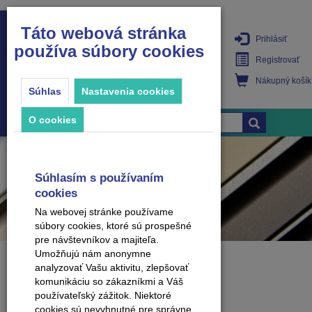
Táto webová stránka
Prihlásiť
používa súbory cookies
PRODUKTY
Registrovať
Nákupný košík
Súhlas
Nastavenia cookies
O cookies
Súhlasím s používaním
cookies
Na webovej stránke používame
súbory cookies, ktoré sú prospešné
pre návštevníkov a majiteľa.
Umožňujú nám anonymne
analyzovať Vašu aktivitu, zlepšovať
Stránka sa nenašla.
komunikáciu so zákazníkmi a Váš
používateľský zážitok. Niektoré
cookies sú nevyhnutné pre správne