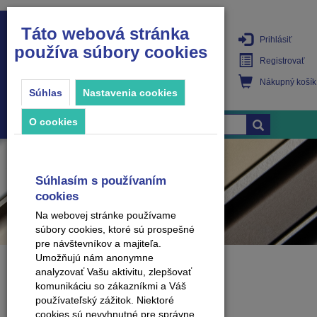
Táto webová stránka
Prihlásiť
používa súbory cookies
PRODUKTY
Registrovať
Nákupný košík
Súhlas
Nastavenia cookies
O cookies
Súhlasím s používaním
cookies
Na webovej stránke používame
súbory cookies, ktoré sú prospešné
pre návštevníkov a majiteľa.
Umožňujú nám anonymne
analyzovať Vašu aktivitu, zlepšovať
Stránka sa nenašla.
komunikáciu so zákazníkmi a Váš
používateľský zážitok. Niektoré
cookies sú nevyhnutné pre správne