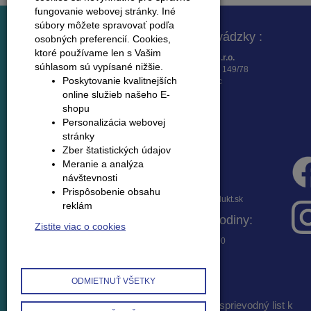
fungovanie webovej stránky. Iné
súbory môžete spravovať podľa
Fakturačná adresa :
Adresa prevádzky :
osobných preferencií.
Cookies,
ktoré používame len s Vašim
K – Produkt SK, s.r.o.
K -Produkt SK, s.r.o.
súhlasom sú vypísané nižšie.
Osloboditeľov 16
Lieskovská cesta 149/78
Poskytovanie kvalitnejších
962 21 Lieskovec
962 21 Lieskovec
online služieb našeho E-
shopu
Personalizácia webovej
stránky
Zber štatistických údajov
Meranie a analýza
Fakturačné údaje :
Infolinka :
návštevnosti
Banka : Všeobecná
045 / 533 23 36
Prispôsobenie obsahu
úverová banka, a.s.
mopredaj@kprodukt.sk
reklám
IBAN :
Otváracie hodiny:
SK3202000000002441328254
Zistite viac o cookies
IČO : 36667145
Po-Pi 7:30 – 17:00
DIČ : 2022227306
IČ DPH : SK
2022227306
ODMIETNUŤ VŠETKY
obchodné podmienky a reklamačný poriadok
|
sprievodný list k