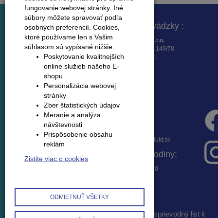
fungovanie webovej stránky. Iné
súbory môžete spravovať podľa
Fakturačná adresa :
Adresa prevádzky :
osobných preferencií.
Cookies,
ktoré používame len s Vašim
K – Produkt SK, s.r.o.
K -Produkt SK, s.r.o.
súhlasom sú vypísané nižšie.
Osloboditeľov 16
Lieskovská cesta 149/78
Poskytovanie kvalitnejších
962 21 Lieskovec
962 21 Lieskovec
online služieb našeho E-
shopu
Personalizácia webovej
stránky
Zber štatistických údajov
Meranie a analýza
Fakturačné údaje :
Infolinka :
návštevnosti
Banka : Všeobecná
045 / 533 23 36
Prispôsobenie obsahu
úverová banka, a.s.
mopredaj@kprodukt.sk
reklám
IBAN :
Otváracie hodiny:
SK3202000000002441328254
Zistite viac o cookies
IČO : 36667145
Po-Pi 7:30 – 17:00
DIČ : 2022227306
IČ DPH : SK
2022227306
ODMIETNUŤ VŠETKY
obchodné podmienky a reklamačný poriadok
|
sprievodný list k