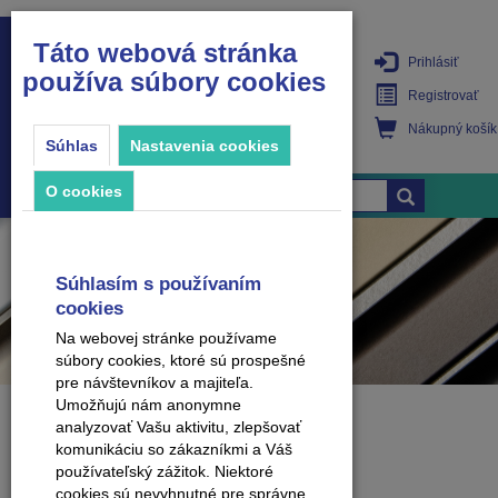
Táto webová stránka
Prihlásiť
používa súbory cookies
PRODUKTY
Registrovať
Nákupný košík
Súhlas
Nastavenia cookies
O cookies
Súhlasím s používaním
cookies
Na webovej stránke používame
súbory cookies, ktoré sú prospešné
pre návštevníkov a majiteľa.
Umožňujú nám anonymne
analyzovať Vašu aktivitu, zlepšovať
Stránka sa nenašla.
komunikáciu so zákazníkmi a Váš
používateľský zážitok. Niektoré
cookies sú nevyhnutné pre správne