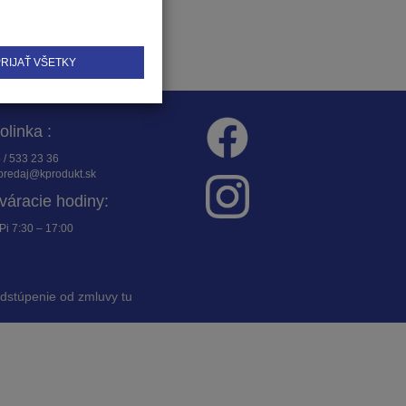
RIJAŤ VŠETKY
folinka :
 / 533 23 36
redaj@kprodukt.sk
váracie hodiny:
Pi 7:30 – 17:00
dstúpenie od zmluvy tu