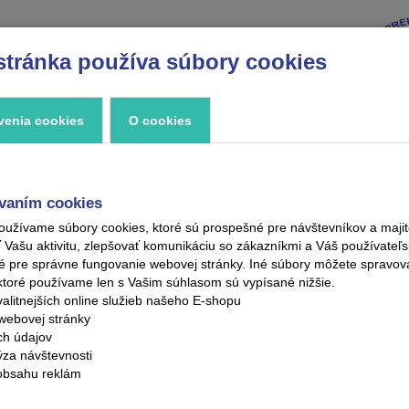
stránka používa súbory cookies
VÝPREDAJ
ZNAČKY
ZAUJÍMAVOSTI
KONTAKT
venia cookies
O cookies
vaním cookies
oužívame súbory cookies, ktoré sú prospešné pre návštevníkov a maj
ašu aktivitu, zlepšovať komunikáciu so zákazníkmi a Váš používateľsk
é pre správne fungovanie webovej stránky. Iné súbory môžete spravo
ktoré používame len s Vašim súhlasom sú vypísané nižšie.
alitnejších online služieb našeho E-shopu
webovej stránky
ých údajov
ýza návštevnosti
obsahu reklám