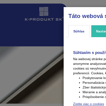
Táto webová 
ÚVOD
PRODUKTY
Súhlas
Nasta
Súhlasím s použí
Na webovej stránke p
anonymne analyzovať V
cookies sú nevyhnutn
preferencií.
Cookies, 
Poskytovanie kv
Personalizácia 
Zber štatistick
Meranie a anal
Prispôsobenie 
Zistite viac o cookies