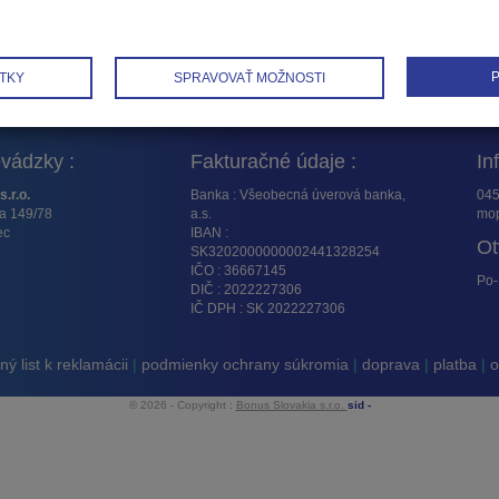
P
TKY
SPRAVOVAŤ MOŽNOSTI
vádzky :
Fakturačné údaje :
In
s.r.o.
Banka : Všeobecná úverová banka,
045
ta 149/78
a.s.
mop
ec
IBAN :
Ot
SK3202000000002441328254
IČO : 36667145
Po-
DIČ : 2022227306
IČ DPH : SK 2022227306
ý list k reklamácii
|
podmienky ochrany súkromia
|
doprava
|
platba
|
o
© 2026 - Copyright :
Bonus Slovakia s.r.o.
sid -