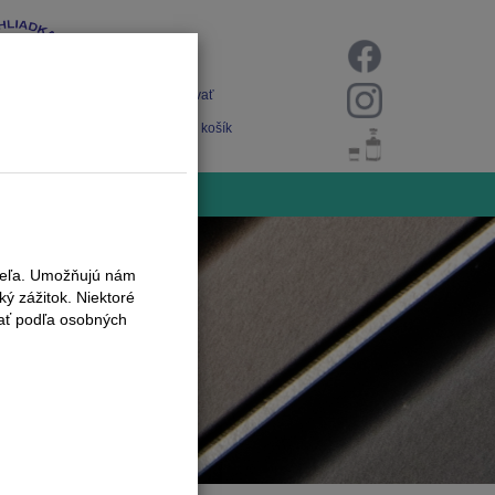
Prihlásiť
Registrovať
Nákupný košík
iteľa. Umožňujú nám
ý zážitok. Niektoré
vať podľa osobných