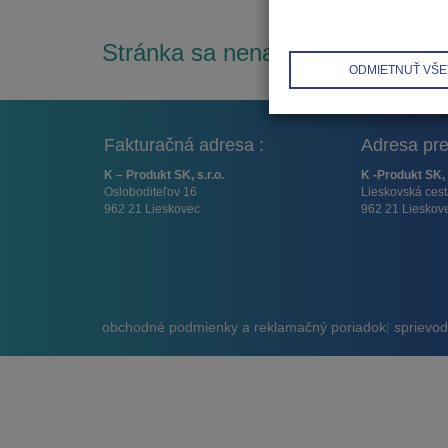
Stránka sa nenašla.
ODMIETNUŤ VŠE
Fakturačná adresa :
Adresa pre
K – Produkt SK, s.r.o.
K -Produkt SK, 
Osloboditeľov 16
Lieskovská ces
962 21 Lieskovec
962 21 Lieskov
obchodné podmienky a reklamačný poriadok
|
sprievodn