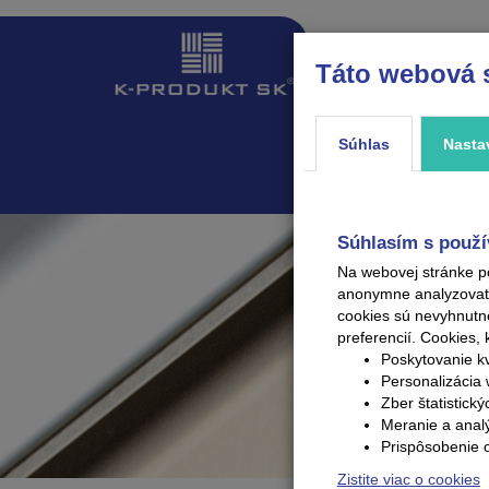
Táto webová 
ÚVOD
PRODUKTY
Súhlas
Nasta
Súhlasím s použí
Na webovej stránke p
anonymne analyzovať V
cookies sú nevyhnutn
preferencií.
Cookies, 
Poskytovanie kv
Personalizácia 
Zber štatistick
Meranie a anal
Prispôsobenie 
Zistite viac o cookies