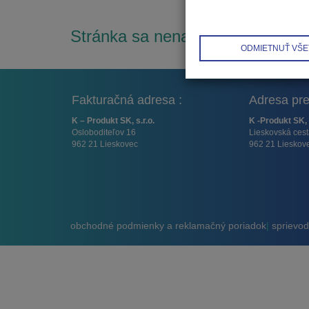
Stránka sa nenašla.
ODMIETNUŤ VŠE
Fakturačná adresa :
Adresa pre
K – Produkt SK, s.r.o.
K -Produkt SK, 
Osloboditeľov 16
Lieskovská ces
962 21 Lieskovec
962 21 Lieskov
obchodné podmienky a reklamačný poriadok
|
sprievodn