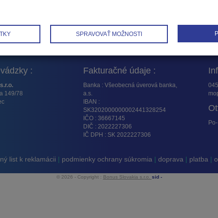
P
TKY
SPRAVOVAŤ MOŽNOSTI
vádzky :
Fakturačné údaje :
In
s.r.o.
Banka : Všeobecná úverová banka,
045
ta 149/78
a.s.
mop
ec
IBAN :
Ot
SK3202000000002441328254
IČO : 36667145
Po-
DIČ : 2022227306
IČ DPH : SK 2022227306
ý list k reklamácii
|
podmienky ochrany súkromia
|
doprava
|
platba
|
o
© 2026 - Copyright :
Bonus Slovakia s.r.o.
sid -