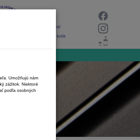
Prihlásiť
Registrovať
Nákupný košík
iteľa. Umožňujú nám
ý zážitok. Niektoré
vať podľa osobných