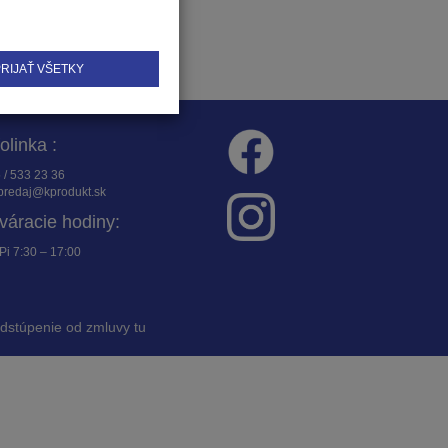
RIJAŤ VŠETKY
folinka :
 / 533 23 36
redaj@kprodukt.sk
váracie hodiny:
Pi 7:30 – 17:00
dstúpenie od zmluvy tu