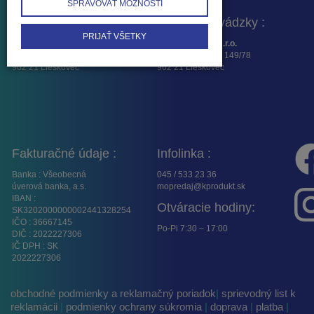
SPRAVOVAŤ MOŽNOSTI
Fakturačná adresa :
Adresa prevádzky :
PRIJAŤ VŠETKY
K – Produkt SK, s.r.o.
K -Produkt SK, s.r.o.
Osloboditeľov 16
Lieskovská cesta 149/78
962 21 Lieskovec
962 21 Lieskovec
Fakturačné údaje :
Infolinka :
Banka : Všeobecná
045 / 533 23 36
úverová banka, a.s.
mopredaj@kprodukt.sk
IBAN :
Otváracie hodiny:
SK3202000000002441328254
IČO : 36667145
Po-Pi 7:30 – 17:00
DIČ : 2022227306
IČ DPH : SK
2022227306
obchodné podmienky a reklamačný poriadok
|
sprievodný list k
reklamácii
|
podmienky ochrany súkromia
|
doprava
|
platba
|