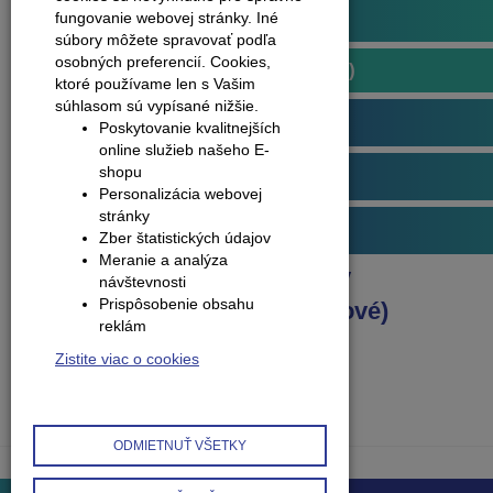
Plávajúce podlahy
fungovanie webovej stránky. Iné
súbory môžete spravovať podľa
osobných preferencií.
Cookies,
Podlahy kompozitné (vinylové)
ktoré používame len s Vašim
súhlasom sú vypísané nižšie.
Arbiton
Poskytovanie kvalitnejších
online služieb našeho E-
shopu
Obvodové lišty (soklové)
Personalizácia webovej
stránky
Príslušenstvo k podlahám
Zber štatistických údajov
Meranie a analýza
Produkty
Plávajúce podlahy
návštevnosti
Prispôsobenie obsahu
Podlahy kompozitné (vinylové)
reklám
Štruktúra dreva
Zistite viac o cookies
ODMIETNUŤ VŠETKY