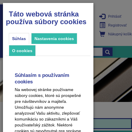
Táto webová stránka
Prihlásiť
používa súbory cookies
PRODUKTY
Registrovať
Nákupný košík
Súhlas
Nastavenia cookies
O cookies
Súhlasím s používaním
cookies
Na webovej stránke používame
súbory cookies, ktoré sú prospešné
pre návštevníkov a majiteľa.
Umožňujú nám anonymne
analyzovať Vašu aktivitu, zlepšovať
Značka
komunikáciu so zákazníkmi a Váš
Arbiton
používateľský zážitok. Niektoré
cookies sú nevyhnutné pre správne