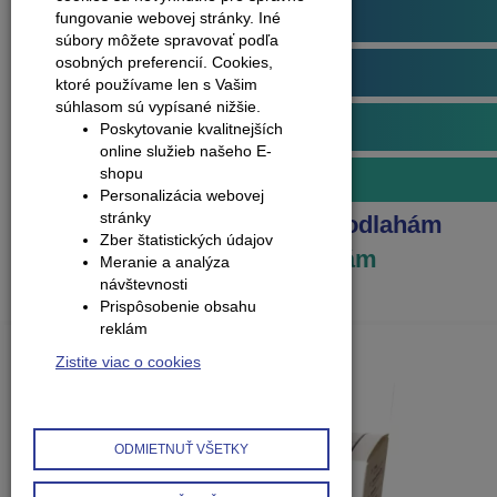
Plávajúce podlahy
fungovanie webovej stránky. Iné
súbory môžete spravovať podľa
osobných preferencií.
Cookies,
Obvodové lišty (soklové)
ktoré používame len s Vašim
súhlasom sú vypísané nižšie.
Príslušenstvo k podlahám
Poskytovanie kvalitnejších
online služieb našeho E-
shopu
Iné príslušenstvo k podlahám
Personalizácia webovej
stránky
Produkty
Príslušenstvo k podlahám
Zber štatistických údajov
Iné príslušenstvo k podlahám
Meranie a analýza
návštevnosti
Prispôsobenie obsahu
reklám
Zistite viac o cookies
ODMIETNUŤ VŠETKY