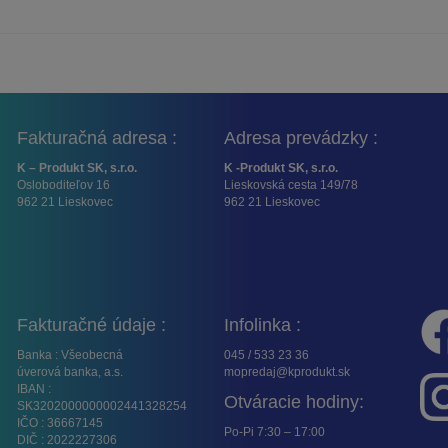
Fakturačná adresa :
Adresa prevádzky :
K – Produkt SK, s.r.o.
K -Produkt SK, s.r.o.
Osloboditeľov 16
Lieskovská cesta 149/78
962 21 Lieskovec
962 21 Lieskovec
Fakturačné údaje :
Infolinka :
Banka : Všeobecná
045 / 533 23 36
úverová banka, a.s.
mopredaj@kprodukt.sk
IBAN :
Otváracie hodiny:
SK3202000000002441328254
IČO : 36667145
Po-Pi 7:30 – 17:00
DIČ : 2022227306