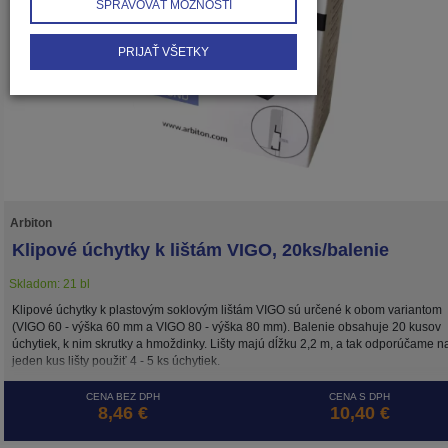
SPRAVOVAŤ MOŽNOSTI
PRIJAŤ VŠETKY
Arbiton
Klipové úchytky k lištám VIGO, 20ks/balenie
Skladom: 21 bl
Klipové úchytky k plastovým soklovým lištám VIGO sú určené k obom variantom
(VIGO 60 - výška 60 mm a VIGO 80 - výška 80 mm). Balenie obsahuje 20 kusov
úchytiek, k nim skrutky a hmoždinky. Lišty majú dĺžku 2,2 m, a tak odporúčame n
jeden kus lišty použiť 4 - 5 ks úchytiek.
CENA BEZ DPH
CENA S DPH
8,46 €
10,40 €