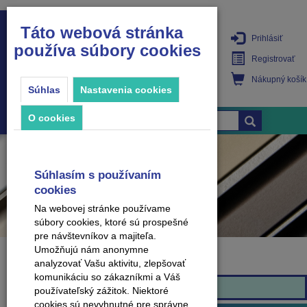
Táto webová stránka
Prihlásiť
používa súbory cookies
PRODUKTY
Registrovať
Nákupný košík
Súhlas
Nastavenia cookies
O cookies
Súhlasím s používaním
cookies
Na webovej stránke používame
súbory cookies, ktoré sú prospešné
pre návštevníkov a majiteľa.
Umožňujú nám anonymne
analyzovať Vašu aktivitu, zlepšovať
Značka
komunikáciu so zákazníkmi a Váš
Arbiton
používateľský zážitok. Niektoré
cookies sú nevyhnutné pre správne