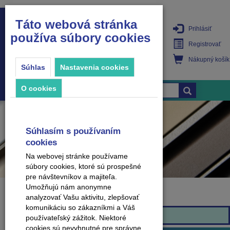
Táto webová stránka
Prihlásiť
používa súbory cookies
PRODUKTY
Registrovať
Nákupný košík
Súhlas
Nastavenia cookies
O cookies
Súhlasím s používaním
cookies
Na webovej stránke používame
súbory cookies, ktoré sú prospešné
pre návštevníkov a majiteľa.
Umožňujú nám anonymne
analyzovať Vašu aktivitu, zlepšovať
Značka
komunikáciu so zákazníkmi a Váš
Effector
používateľský zážitok. Niektoré
cookies sú nevyhnutné pre správne