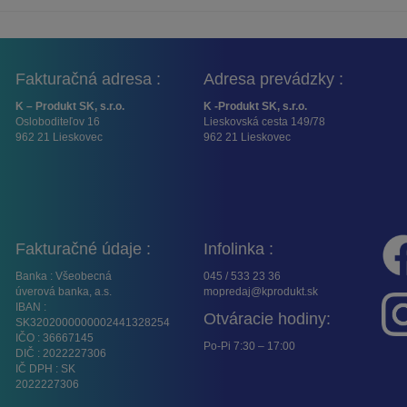
Fakturačná adresa :
Adresa prevádzky :
K – Produkt SK, s.r.o.
K -Produkt SK, s.r.o.
Osloboditeľov 16
Lieskovská cesta 149/78
962 21 Lieskovec
962 21 Lieskovec
Fakturačné údaje :
Infolinka :
Banka : Všeobecná
045 / 533 23 36
úverová banka, a.s.
mopredaj@kprodukt.sk
IBAN :
Otváracie hodiny:
SK3202000000002441328254
IČO : 36667145
Po-Pi 7:30 – 17:00
DIČ : 2022227306
IČ DPH : SK
2022227306