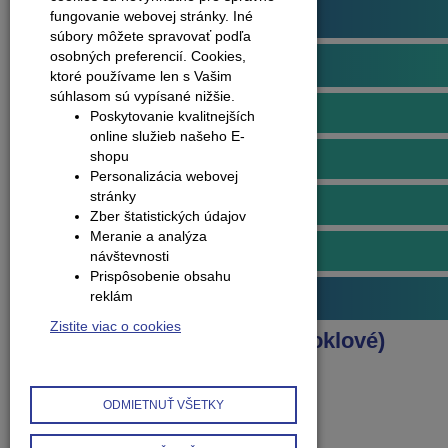
Podlahové profily
fungovanie webovej stránky. Iné
súbory môžete spravovať podľa
osobných preferencií.
Cookies,
Obvodové lišty (soklové)
ktoré používame len s Vašim
súhlasom sú vypísané nižšie.
Lišty soklové plastové
Poskytovanie kvalitnejších
online služieb našeho E-
shopu
Doplnky k plastovým lištám
Personalizácia webovej
stránky
Lišty soklové hliníkové
Zber štatistických údajov
Meranie a analýza
Doplnky k hliníkovým lištám
návštevnosti
Prispôsobenie obsahu
reklám
Príslušenstvo k podlahám
Zistite viac o cookies
Produkty
Obvodové lišty (soklové)
Lišty soklové hliníkové
L lišta C40 samolepka 2v1
ODMIETNUŤ VŠETKY