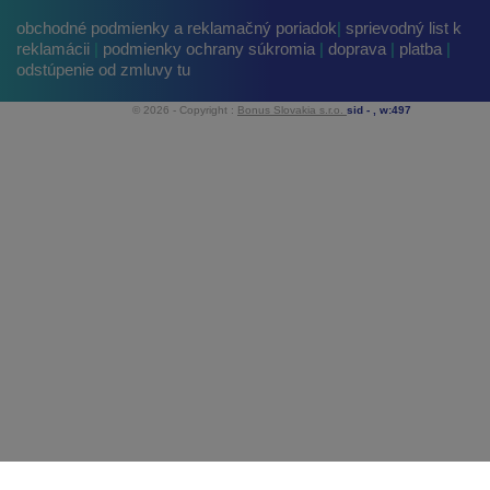
obchodné podmienky a reklamačný poriadok
|
sprievodný list k
reklamácii
|
podmienky ochrany súkromia
|
doprava
|
platba
|
odstúpenie od zmluvy tu
© 2026 - Copyright :
Bonus Slovakia s.r.o.
sid -
, w:497