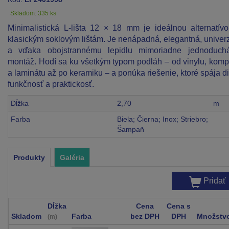
Skladom: 335 ks
Minimalistická L-lišta 12 × 18 mm je ideálnou alternatív
klasickým soklovým lištám. Je nenápadná, elegantná, univer
a vďaka obojstrannému lepidlu mimoriadne jednoduch
montáž. Hodí sa ku všetkým typom podláh – od vinylu, komp
a laminátu až po keramiku – a ponúka riešenie, ktoré spája di
funkčnosť a praktickosť.
Dĺžka
2,70
m
Farba
Biela; Čierna; Inox; Striebro;
Šampaň
Produkty
Galéria
Pridať
Dĺžka
Cena
Cena s
Skladom
Farba
bez DPH
DPH
Množstv
(m)