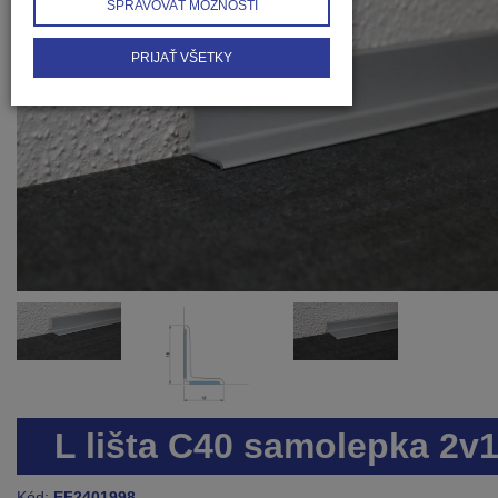
SPRAVOVAŤ MOŽNOSTI
PRIJAŤ VŠETKY
L lišta C40 samolepka 2v
Kód:
EF2401998