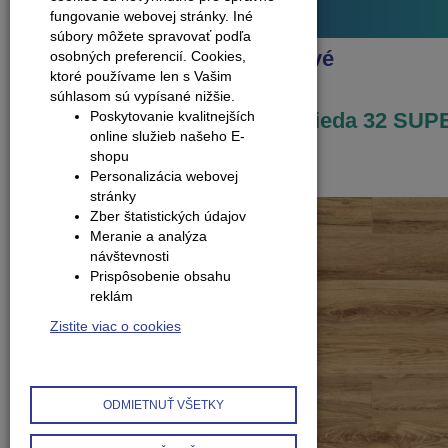
Plávajúce podlahy
fungovanie webovej stránky. Iné
súbory môžete spravovať podľa
Produkty
Podlahy laminátové
osobných preferencií.
Cookies,
ktoré používame len s Vašim
Krono Originál
súhlasom sú vypísané nižšie.
LP Dub Armoury 8.0 mm trieda 32 SUP
Poskytovanie kvalitnejších
online služieb našeho E-
NATURAL (K419)
shopu
Personalizácia webovej
stránky
Zber štatistických údajov
Meranie a analýza
návštevnosti
Prispôsobenie obsahu
reklám
Zistite viac o cookies
ODMIETNUŤ VŠETKY