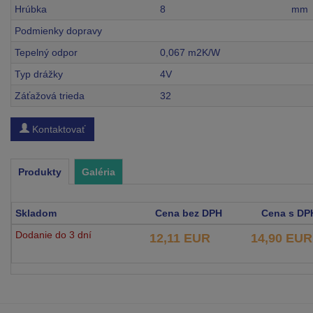
Hrúbka
8
mm
Podmienky dopravy
Tepelný odpor
0,067 m2K/W
Typ drážky
4V
Záťažová trieda
32
Kontaktovať
Produkty
Galéria
Skladom
Cena bez DPH
Cena s DP
Dodanie do 3 dní
12,11 EUR
14,90 EUR