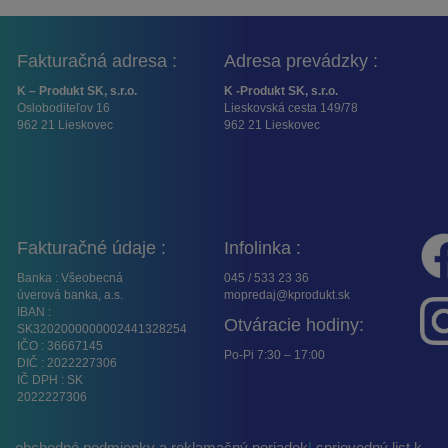
Fakturačná adresa :
Adresa prevádzky :
K – Produkt SK, s.r.o.
K -Produkt SK, s.r.o.
Osloboditeľov 16
Lieskovská cesta 149/78
962 21 Lieskovec
962 21 Lieskovec
Fakturačné údaje :
Infolinka :
Banka : Všeobecná
045 / 533 23 36
úverová banka, a.s.
mopredaj@kprodukt.sk
IBAN :
Otváracie hodiny:
SK3202000000002441328254
IČO : 36667145
Po-Pi 7:30 – 17:00
DIČ : 2022227306
IČ DPH : SK
2022227306
obchodné podmienky a reklamačný poriadok
|
sprievodný list k