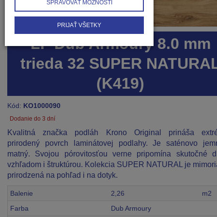
SPRAVOVAŤ MOŽNOSTI
PRIJAŤ VŠETKY
LP Dub Armoury 8.0 mm
trieda 32 SUPER NATURA
(K419)
Kód:
KO1000090
Dodanie do 3 dní
Kvalitná značka podláh Krono Original prináša extr
prirodený povrch laminátovej podlahy. Je saténovo je
matný. Svojou pórovitosťou verne pripomína skutočné d
vzhľadom i štruktúrou. Kolekcia SUPER NATURAL je mimor
prirodzená na pohľad i na dotyk.
Balenie
2,26
m2
Farba
Dub Armoury