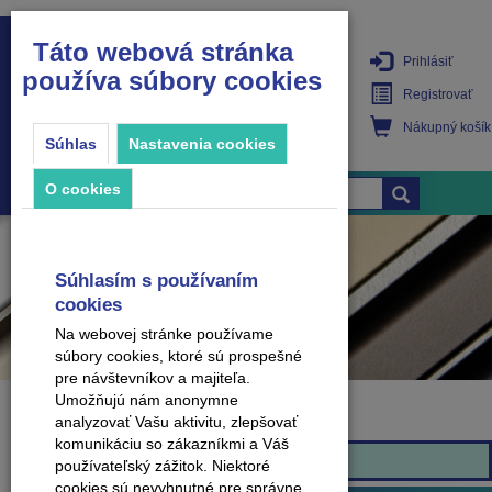
Táto webová stránka
Prihlásiť
používa súbory cookies
PRODUKTY
Registrovať
Nákupný košík
Súhlas
Nastavenia cookies
O cookies
Súhlasím s používaním
cookies
Na webovej stránke používame
súbory cookies, ktoré sú prospešné
pre návštevníkov a majiteľa.
Umožňujú nám anonymne
analyzovať Vašu aktivitu, zlepšovať
Značka
komunikáciu so zákazníkmi a Váš
Krono Originál
používateľský zážitok. Niektoré
cookies sú nevyhnutné pre správne