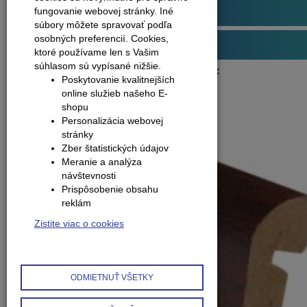
Obvodové lišty (soklové)
fungovanie webovej stránky. Iné
súbory môžete spravovať podľa
osobných preferencií.
Cookies,
Príslušenstvo k podlahám
ktoré používame len s Vašim
súhlasom sú vypísané nižšie.
Produkty
Lišty soklové MDF
Poskytovanie kvalitnejších
Lišta soklová - MDF 4cm
online služieb našeho E-
shopu
Personalizácia webovej
stránky
Zber štatistických údajov
Meranie a analýza
návštevnosti
Prispôsobenie obsahu
reklám
Zistite viac o cookies
ODMIETNUŤ VŠETKY