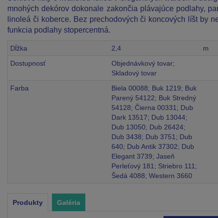
mnohých dekórov dokonale zakončia plávajúce podlahy, par
linoleá či koberce. Bez prechodových či koncových líšt by n
funkcia podlahy stopercentná.
Dĺžka
2,4
m
Dostupnosť
Objednávkový tovar;
Skladový tovar
Farba
Biela 00088; Buk 1219; Buk
Parený 54122; Buk Stredný
54128; Čierna 00331; Dub
Dark 13517; Dub 13044;
Dub 13050; Dub 26424;
Dub 3438; Dub 3751; Dub
640; Dub Antik 37302; Dub
Elegant 3739; Jaseň
Perleťový 181; Striebro 111;
Šedá 4088; Western 3660
Produkty
Galéria