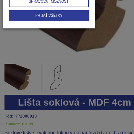
SPRAVOVAŤ MOŽNOSTI
PRIJAŤ VŠETKY
Lišta soklová - MDF 4cm
Kód:
KP2000013
Skladom: 810 ks
Soklové lišty s kvalitnou fóliou v elegantných tvaroch a desi