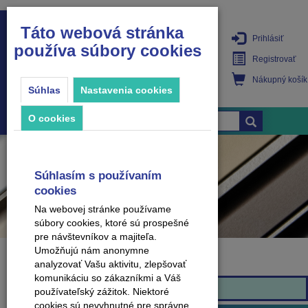
Táto webová stránka
Prihlásiť
používa súbory cookies
PRODUKTY
Registrovať
Nákupný košík
Súhlas
Nastavenia cookies
O cookies
Súhlasím s používaním
cookies
Na webovej stránke používame
súbory cookies, ktoré sú prospešné
pre návštevníkov a majiteľa.
Umožňujú nám anonymne
analyzovať Vašu aktivitu, zlepšovať
Značka
komunikáciu so zákazníkmi a Váš
K-Produkt
používateľský zážitok. Niektoré
cookies sú nevyhnutné pre správne