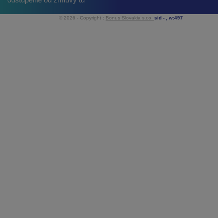
© 2026 - Copyright :
Bonus Slovakia s.r.o.
sid -
, w:497