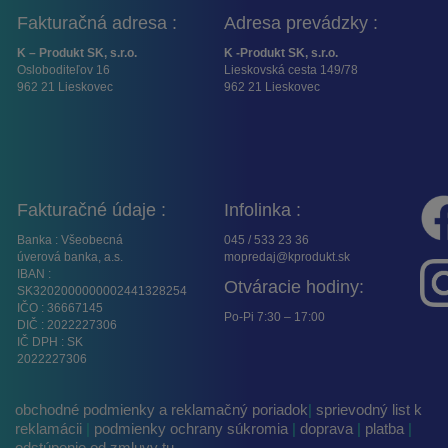
Fakturačná adresa :
Adresa prevádzky :
K – Produkt SK, s.r.o.
K -Produkt SK, s.r.o.
Osloboditeľov 16
Lieskovská cesta 149/78
962 21 Lieskovec
962 21 Lieskovec
Fakturačné údaje :
Infolinka :
Banka : Všeobecná
045 / 533 23 36
úverová banka, a.s.
mopredaj@kprodukt.sk
IBAN :
Otváracie hodiny:
SK3202000000002441328254
IČO : 36667145
Po-Pi 7:30 – 17:00
DIČ : 2022227306
IČ DPH : SK
2022227306
obchodné podmienky a reklamačný poriadok
|
sprievodný list k
reklamácii
|
podmienky ochrany súkromia
|
doprava
|
platba
|
odstúpenie od zmluvy tu