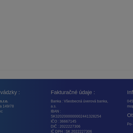
vádzky :
Fakturačné údaje :
In
s.r.o.
Banka : Všeobecná úverová banka,
045
ta 149/78
a.s.
mop
ec
IBAN :
Ot
SK3202000000002441328254
IČO : 36667145
Po-
DIČ : 2022227306
IČ DPH : SK 2022227306