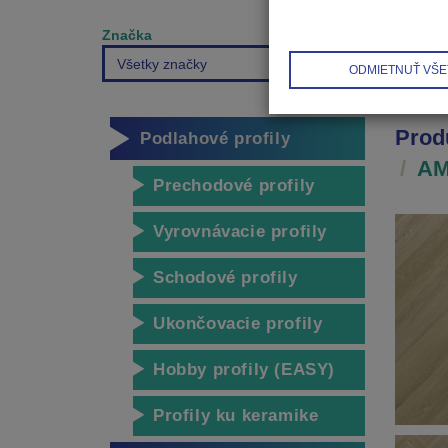
Značka
Všetky značky
ODMIETNUŤ VŠE
Prod
Podlahové profily
AM
Prechodové profily
Vyrovnávacie profily
Schodové profily
Ukončovacie profily
Hobby profily (EASY)
Profily ku keramike