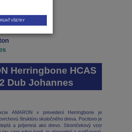
RIJAŤ VŠETKY
ton
es
 Herringbone HCAS
2 Dub Johannes
ekcie AMARON v prevedení Herringbone je
vrchovú štruktúru skutočného dreva. Pocitovo je
teplá a príjemná ako drevo. Stromčekový vzor
 tzv. vzor rybej kosti, je elegantný a nadčasový.