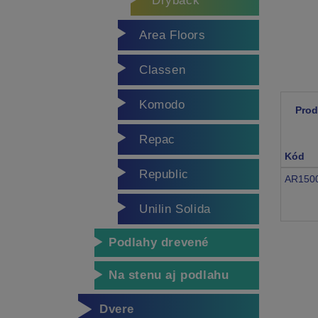
Dryback
Area Floors
Classen
Komodo
Prod
Repac
Kód
Republic
AR150
Unilin Solida
Podlahy drevené
Na stenu aj podlahu
Dvere