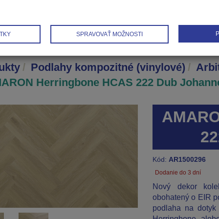
P
TKY
SPRAVOVAŤ MOŽNOSTI
ukty
Podlahy kompozitné (vinylové)
Arbi
ARON Herringbone HCAS 222 Dub Johann
AMARON
22
Kód:
AR1500296
Dodanie do 3 dní
Nový dekor kol
obohatený o EIR po
podlaha na dotyk 
Herringbone, alebo