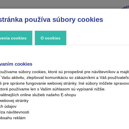
stránka používa súbory cookies
VÝPREDAJ
ZNAČKY
ZAUJÍMAVOSTI
KONTAKT
venia cookies
O cookies
vaním cookies
oužívame súbory cookies, ktoré sú prospešné pre návštevníkov a maj
ašu aktivitu, zlepšovať komunikáciu so zákazníkmi a Váš používateľsk
é pre správne fungovanie webovej stránky. Iné súbory môžete spravo
ktoré používame len s Vašim súhlasom sú vypísané nižšie.
alitnejších online služieb našeho E-shopu
webovej stránky
ých údajov
ýza návštevnosti
obsahu reklám