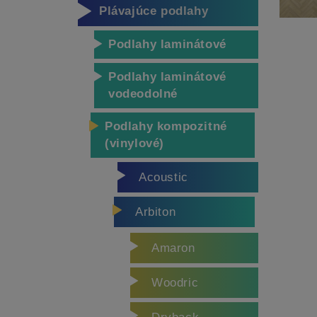
Plávajúce podlahy
Podlahy laminátové
Podlahy laminátové
vodeodolné
Podlahy kompozitné
(vinylové)
Acoustic
Arbiton
Amaron
Woodric