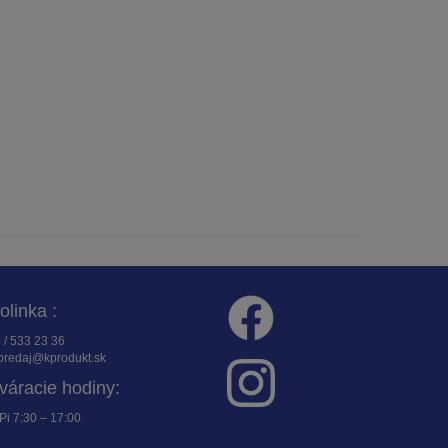
folinka :
 / 533 23 36
redaj@kprodukt.sk
váracie hodiny:
Pi 7:30 – 17:00