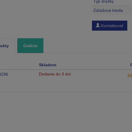
Typ drážky
Záťažová trieda
Kontaktovať
ukty
Galéria
Skladom
Dodanie do 3 dní
0296
3