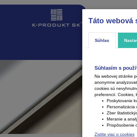
Táto webová 
ÚVOD
PRODUKTY
Súhlas
Nasta
Súhlasím s použí
Na webovej stránke p
anonymne analyzovať V
cookies sú nevyhnutn
preferencií.
Cookies, 
Poskytovanie kv
Personalizácia 
Zber štatistick
Meranie a anal
Prispôsobenie 
Zistite viac o cookies