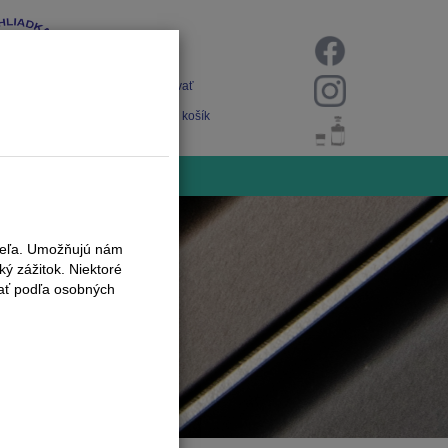
Prihlásiť
Registrovať
Nákupný košík
iteľa. Umožňujú nám
ý zážitok. Niektoré
vať podľa osobných