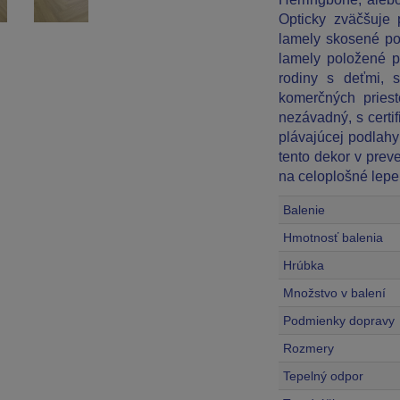
Opticky zväčšuje 
lamely skosené po
lamely položené p
rodiny s deťmi, 
komerčných pries
nezávadný, s certi
plávajúcej podlahy
tento dekor v prev
na celoplošné lepe
Balenie
Hmotnosť balenia
Hrúbka
Množstvo v balení
Podmienky dopravy
Rozmery
Tepelný odpor