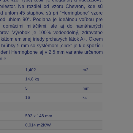
priestor. Na rozdiel od vzoru Chevron, kde sú
d uhlom 45 stupňov, sú pri “Herringbone” vzore
od uhlom 90°. Podlaha je ideálnou voľbou pre
s domácimi miláčikmi, ale aj do namáhaných
torov. Výrobok je 100% vodeodolný, zdravotne
fikátom emisnej triedy prchavých látok A+. Okrem
 hrúbky 5 mm so systémom „click“ je k dispozícii
edení Herringbone aj v 2,5 mm variante určenom
nie.
1,402
m2
14,8 kg
5
mm
16
ks
592 x 148 mm
0,014 m2K/W