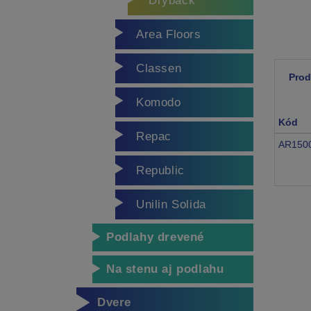
Dryback
Area Floors
Classen
Prod
Komodo
Kód
Repac
AR150
Republic
Unilin Solida
Podlahy drevené
Na stenu aj podlahu
Dvere