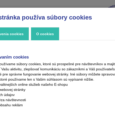
stránka používa súbory cookies
VÝPREDAJ
ZNAČKY
ZAUJÍMAVOSTI
KONTAKT
venia cookies
O cookies
vaním cookies
oužívame súbory cookies, ktoré sú prospešné pre návštevníkov a maj
ašu aktivitu, zlepšovať komunikáciu so zákazníkmi a Váš používateľsk
é pre správne fungovanie webovej stránky. Iné súbory môžete spravo
ktoré používame len s Vašim súhlasom sú vypísané nižšie.
alitnejších online služieb našeho E-shopu
webovej stránky
ých údajov
ýza návštevnosti
obsahu reklám