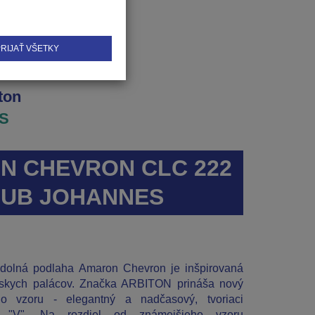
RIJAŤ VŠETKY
ton
S
N CHEVRON CLC 222
UB JOHANNES
dolná podlaha Amaron Chevron je inšpirovaná
zskych palácov. Značka ARBITON prináša nový
ho vzoru - elegantný a nadčasový, tvoriaci
or "V". Na rozdiel od známejšieho vzoru