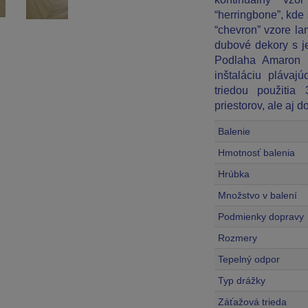
“herringbone”, kde
“chevron” vzore l
dubové dekory s j
Podlaha Amaron
inštaláciu pláva
triedou použitia
priestorov, ale aj 
Balenie
Hmotnosť balenia
Hrúbka
Množstvo v balení
Podmienky dopravy
Rozmery
Tepelný odpor
Typ drážky
Záťažová trieda