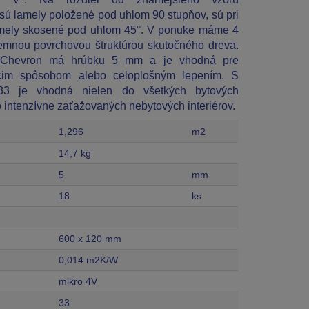
 sú lamely položené pod uhlom 90 stupňov, sú pri
amely skosené pod uhlom 45°. V ponuke máme 4
emnou povrchovou štruktúrou skutočného dreva.
 Chevron má hrúbku 5 mm a je vhodná pre
júcim spôsobom alebo celoplošným lepením. S
 33 je vhodná nielen do všetkých bytových
do intenzívne zaťažovaných nebytových interiérov.
1,296
m2
14,7 kg
5
mm
18
ks
600 x 120 mm
0,014 m2K/W
mikro 4V
33