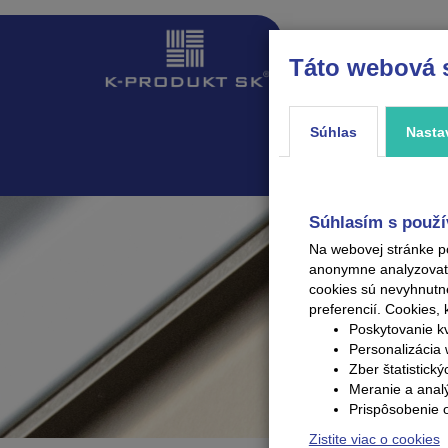
Táto webová 
ÚVOD
PRODUKTY
Súhlas
Nasta
Súhlasím s použí
Na webovej stránke p
anonymne analyzovať V
cookies sú nevyhnutn
preferencií.
Cookies, 
Poskytovanie kv
Personalizácia 
Zber štatistick
Meranie a anal
Prispôsobenie 
Zistite viac o cookies