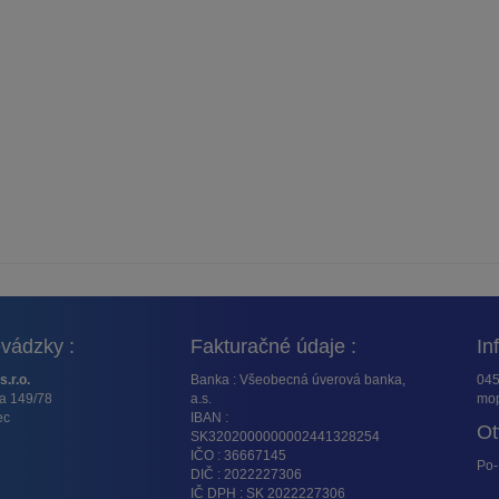
vádzky :
Fakturačné údaje :
In
s.r.o.
Banka : Všeobecná úverová banka,
045
ta 149/78
a.s.
mop
ec
IBAN :
Ot
SK3202000000002441328254
IČO : 36667145
Po-
DIČ : 2022227306
IČ DPH : SK 2022227306