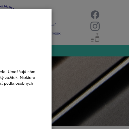
Prihlásiť
Registrovať
Nákupný košík
iteľa. Umožňujú nám
ý zážitok. Niektoré
vať podľa osobných