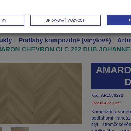
P
TKY
SPRAVOVAŤ MOŽNOSTI
ukty
Podlahy kompozitné (vinylové)
Arbi
ARON CHEVRON CLC 222 DUB JOHANNE
AMARO
D
Kód:
AR1500292
Dodanie do 3 dní
Kompozitná vodeo
podlahami francú
štýl stromčekové
kontinuálny vz