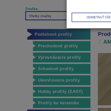
Značka
Všetky značky
ODMIETNUŤ VŠE
Prod
Podlahové profily
AM
Prechodové profily
Vyrovnávacie profily
Schodové profily
Ukončovacie profily
Hobby profily (EASY)
Profily ku keramike