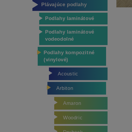
Plávajúce podlahy
Podlahy laminátové
Podlahy laminátové
vodeodolné
Podlahy kompozitné
(vinylové)
Acoustic
Arbiton
Amaron
Woodric