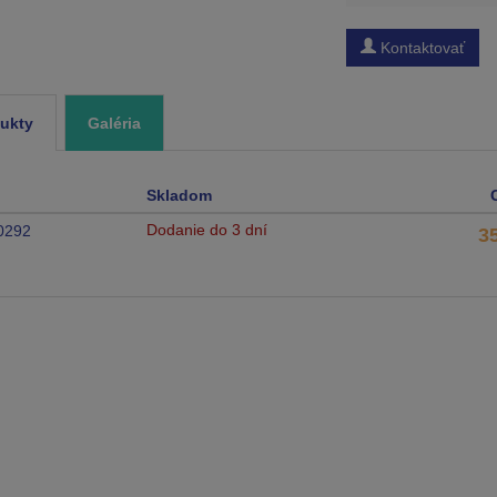
Kontaktovať
ukty
Galéria
Skladom
Dodanie do 3 dní
0292
3