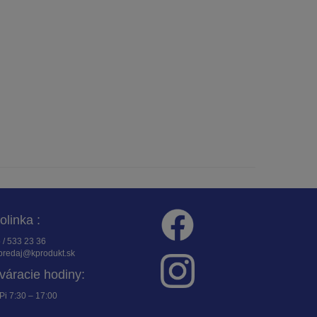
folinka :
 / 533 23 36
redaj@kprodukt.sk
váracie hodiny:
Pi 7:30 – 17:00