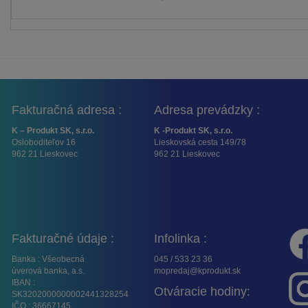
Fakturačná adresa :
Adresa prevádzky :
K – Produkt SK, s.r.o.
K -Produkt SK, s.r.o.
Osloboditeľov 16
Lieskovská cesta 149/78
962 21 Lieskovec
962 21 Lieskovec
Fakturačné údaje :
Infolinka :
Banka : Všeobecná
045 / 533 23 36
úverová banka, a.s.
mopredaj@kprodukt.sk
IBAN :
Otváracie hodiny:
SK3202000000002441328254
IČO : 36667145