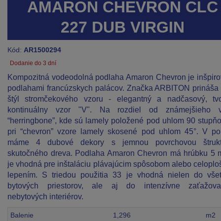
AMARON CHEVRON CLC
227 DUB VIRGIN
Kód:
AR1500294
Dodanie do 3 dní
Kompozitná vodeodolná podlaha Amaron Chevron je inšpir
podlahami francúzskych palácov. Značka ARBITON prináša
štýl stromčekového vzoru - elegantný a nadčasový, tvo
kontinuálny vzor "V". Na rozdiel od známejšieho v
“herringbone”, kde sú lamely položené pod uhlom 90 stupňo
pri “chevron” vzore lamely skosené pod uhlom 45°. V p
máme 4 dubové dekory s jemnou povrchovou štrukt
skutočného dreva. Podlaha Amaron Chevron má hrúbku 5
je vhodná pre inštaláciu plávajúcim spôsobom alebo celopl
lepením. S triedou použitia 33 je vhodná nielen do vše
bytových priestorov, ale aj do intenzívne zaťažova
nebytových interiérov.
Balenie
1,296
m2