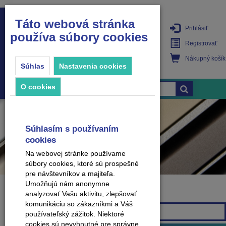
Táto webová stránka
Prihlásiť
používa súbory cookies
PRODUKTY
Registrovať
Nákupný košík
Súhlas
Nastavenia cookies
O cookies
Súhlasím s používaním
cookies
Na webovej stránke používame
súbory cookies, ktoré sú prospešné
pre návštevníkov a majiteľa.
Umožňujú nám anonymne
analyzovať Vašu aktivitu, zlepšovať
Značka
komunikáciu so zákazníkmi a Váš
Všetky značky
používateľský zážitok. Niektoré
cookies sú nevyhnutné pre správne