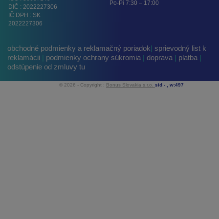
Po-Pi 7:30 – 17:00
DIČ : 2022227306
IČ DPH : SK
2022227306
obchodné podmienky a reklamačný poriadok
|
sprievodný list k
reklamácii
|
podmienky ochrany súkromia
|
doprava
|
platba
|
odstúpenie od zmluvy tu
© 2026 - Copyright :
Bonus Slovakia s.r.o.
sid -
, w:497