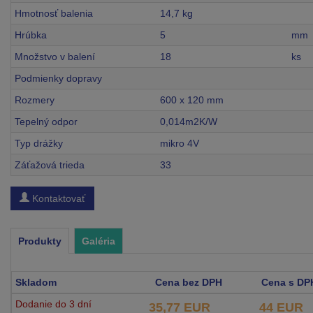
Hmotnosť balenia
14,7 kg
Hrúbka
5
mm
Množstvo v balení
18
ks
Podmienky dopravy
Rozmery
600 x 120 mm
Tepelný odpor
0,014m2K/W
Typ drážky
mikro 4V
Záťažová trieda
33
Kontaktovať
Produkty
Galéria
Skladom
Cena bez DPH
Cena s DP
Dodanie do 3 dní
35,77 EUR
44 EUR