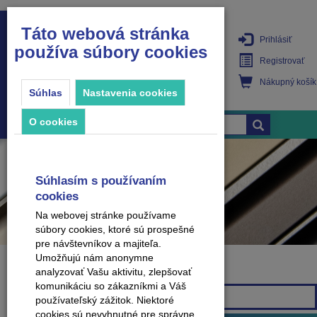
Táto webová stránka
Prihlásiť
používa súbory cookies
PRODUKTY
Registrovať
Nákupný košík
Súhlas
Nastavenia cookies
O cookies
Súhlasím s používaním
cookies
Na webovej stránke používame
súbory cookies, ktoré sú prospešné
pre návštevníkov a majiteľa.
Umožňujú nám anonymne
analyzovať Vašu aktivitu, zlepšovať
Značka
komunikáciu so zákazníkmi a Váš
Všetky značky
používateľský zážitok. Niektoré
cookies sú nevyhnutné pre správne