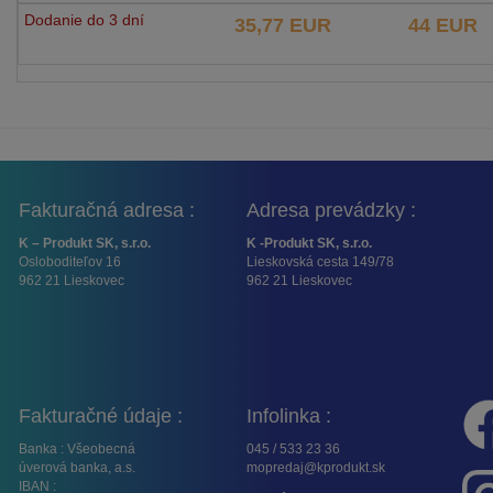
Dodanie do 3 dní
35,77 EUR
44 EUR
Fakturačná adresa :
Adresa prevádzky :
K – Produkt SK, s.r.o.
K -Produkt SK, s.r.o.
Osloboditeľov 16
Lieskovská cesta 149/78
962 21 Lieskovec
962 21 Lieskovec
Fakturačné údaje :
Infolinka :
Banka : Všeobecná
045 / 533 23 36
úverová banka, a.s.
mopredaj@kprodukt.sk
IBAN :