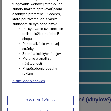
Podlahové profily
fungovanie webovej stránky. Iné
súbory môžete spravovať podľa
osobných preferencií.
Cookies,
Plávajúce podlahy
ktoré používame len s Vašim
súhlasom sú vypísané nižšie.
Dvere
Poskytovanie kvalitnejších
online služieb našeho E-
shopu
Obklady na stenu
Personalizácia webovej
stránky
Obvodové lišty (soklové)
Zber štatistických údajov
Meranie a analýza
návštevnosti
Príslušenstvo k podlahám
Prispôsobenie obsahu
reklám
Starostlivosť o podlahy
Zistite viac o cookies
Interiérové doplnky
Produkty
Podlahy kompozitné (vinylové)
ODMIETNUŤ VŠETKY
Arbiton