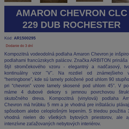
AMARON CHEVRON CLC
229 DUB ROCHESTER
Kód:
AR1500295
Dodanie do 3 dní
Kompozitná vodeodolná podlaha Amaron Chevron je inšpir
podlahami francúzskych palácov. Značka ARBITON prináša
štýl stromčekového vzoru - elegantný a nadčasový, tvo
kontinuálny vzor "V". Na rozdiel od známejšieho v
“herringbone”, kde sú lamely položené pod uhlom 90 stupňo
pri “chevron” vzore lamely skosené pod uhlom 45°. V p
máme 4 dubové dekory s jemnou povrchovou štrukt
skutočného dreva. Kompozitná (vinylová) podlaha Am
Chevron má hrúbku 5 mm a je vhodná pre inštaláciu pláva
spôsobom alebo celoplošným lepením. S triedou použitia 
vhodná nielen do všetkých bytových priestorov, ale 
intenzívne zaťažovaných nebytových interiérov.