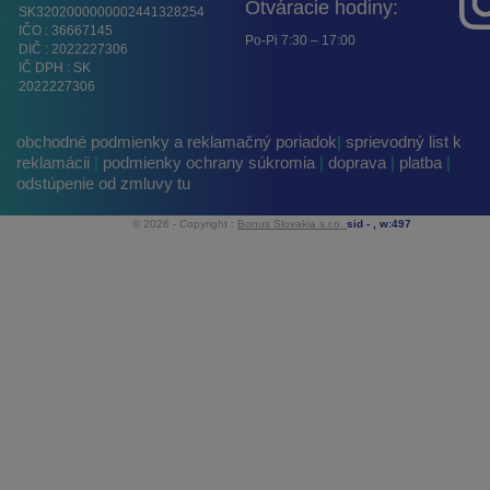
Otváracie hodiny:
SK3202000000002441328254
IČO : 36667145
Po-Pi 7:30 – 17:00
DIČ : 2022227306
IČ DPH : SK
2022227306
obchodné podmienky a reklamačný poriadok
|
sprievodný list k
reklamácii
|
podmienky ochrany súkromia
|
doprava
|
platba
|
odstúpenie od zmluvy tu
© 2026 - Copyright :
Bonus Slovakia s.r.o.
sid -
, w:497