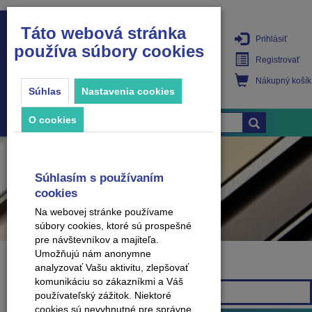
Táto webová stránka
Prihlásiť
používa súbory cookies
PRODUKTY
Registrovať
Nákupný košík
Súhlas
Nastavenia cookies
O cookies
Súhlasím s používaním
cookies
Na webovej stránke používame
súbory cookies, ktoré sú prospešné
pre návštevníkov a majiteľa.
Umožňujú nám anonymne
analyzovať Vašu aktivitu, zlepšovať
Značka
komunikáciu so zákazníkmi a Váš
Všetky značky
používateľský zážitok. Niektoré
cookies sú nevyhnutné pre správne