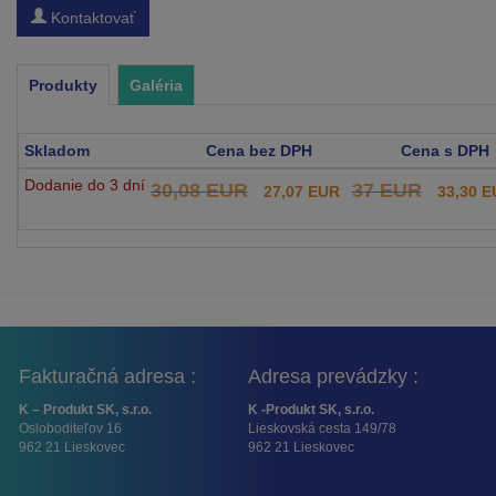
Kontaktovať
Produkty
Galéria
Skladom
Cena bez DPH
Cena s DPH
Dodanie do 3 dní
30,08 EUR
37 EUR
27,07 EUR
33,30 
Fakturačná adresa :
Adresa prevádzky :
K – Produkt SK, s.r.o.
K -Produkt SK, s.r.o.
Osloboditeľov 16
Lieskovská cesta 149/78
962 21 Lieskovec
962 21 Lieskovec