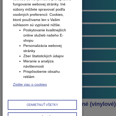
Podlahové profily
fungovanie webovej stránky. Iné
súbory môžete spravovať podľa
osobných preferencií.
Cookies,
Plávajúce podlahy
ktoré používame len s Vašim
súhlasom sú vypísané nižšie.
Dvere
Poskytovanie kvalitnejších
online služieb našeho E-
shopu
Obklady na stenu
Personalizácia webovej
stránky
Obvodové lišty (soklové)
Zber štatistických údajov
Meranie a analýza
návštevnosti
Príslušenstvo k podlahám
Prispôsobenie obsahu
reklám
Starostlivosť o podlahy
Zistite viac o cookies
Interiérové doplnky
Produkty
Podlahy kompozitné (vinylové)
ODMIETNUŤ VŠETKY
Arbiton