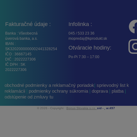
Fakturačné údaje :
Infolinka :
Banka : Všeobecná
045 / 533 23 36
úverová banka, a.s.
mopredaj@kprodukt.sk
IBAN :
Otváracie hodiny:
SK3202000000002441328254
IČO : 36667145
Po-Pi 7:30 – 17:00
DIČ : 2022227306
IČ DPH : SK
2022227306
obchodné podmienky a reklamačný poriadok
|
sprievodný list k
reklamácii
|
podmienky ochrany súkromia
|
doprava
|
platba
|
odstúpenie od zmluvy tu
© 2026 - Copyright :
Bonus Slovakia s.r.o.
sid -
, w:497