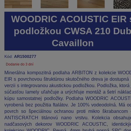
WOODRIC ACOUSTIC EIR 
podložkou CWSA 210 Du
Cavaillon
Kód:
AR1500277
Dodanie do 3 dní
Minerálna kompozitná podlaha ARBITON z kolekcie WO
EIR s povrchovou štruktúrou skutočného dreva je dostupná 
verzii s integrovanou akustickou podložkou. Podložka, ktorá 
súčasťou lamely uľahčuje a urýchľuje montáž a šetrí nákla
kúpu samostatnej podložky. Podlaha WOODRIC ACOUSTI
vyrobená bez použitia ftalátov. Je 100% vodeodolná. Má o
povrch so špeciálnou ochranou proti mikro škrabancom
ANTISCRATCH titánovú nano vrstvu. Kolekcia obsahuj
nadčasových dekorov WOODRIC ACOUSTIC, identický
kolekciou WOODRIC. Pevná, 4mm hrubá nosná SPC dos