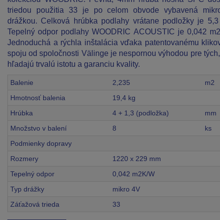
triedou použitia 33 je po celom obvode vybavená mik
drážkou. Celková hrúbka podlahy vrátane podložky je 5,
Tepelný odpor podlahy WOODRIC ACOUSTIC je 0,042 m2
Jednoduchá a rýchla inštalácia vďaka patentovanému klik
spoju od spoločnosti Välinge je nespornou výhodou pre tých, 
hľadajú trvalú istotu a garanciu kvality.
Balenie
2,235
m2
Hmotnosť balenia
19,4 kg
Hrúbka
4 + 1,3 (podložka)
mm
Množstvo v balení
8
ks
Podmienky dopravy
Rozmery
1220 x 229 mm
Tepelný odpor
0,042 m2K/W
Typ drážky
mikro 4V
Záťažová trieda
33