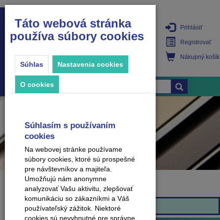
Táto webová stránka
Prihlásiť
používa súbory cookies
PRODUKTY
Registrovať
Nákupný košík
Súhlas
Nastavenia cookies
O cookies
Súhlasím s používaním
cookies
Na webovej stránke používame
súbory cookies, ktoré sú prospešné
pre návštevníkov a majiteľa.
Umožňujú nám anonymne
analyzovať Vašu aktivitu, zlepšovať
Značka
komunikáciu so zákazníkmi a Váš
Arbiton
používateľský zážitok. Niektoré
cookies sú nevyhnutné pre správne