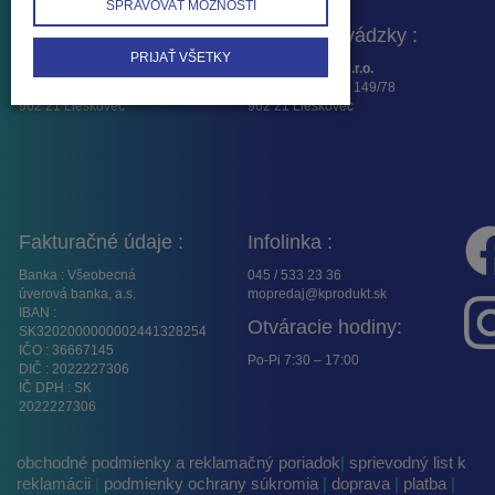
SPRAVOVAŤ MOŽNOSTI
Fakturačná adresa :
Adresa prevádzky :
PRIJAŤ VŠETKY
K – Produkt SK, s.r.o.
K -Produkt SK, s.r.o.
Osloboditeľov 16
Lieskovská cesta 149/78
962 21 Lieskovec
962 21 Lieskovec
Fakturačné údaje :
Infolinka :
Banka : Všeobecná
045 / 533 23 36
úverová banka, a.s.
mopredaj@kprodukt.sk
IBAN :
Otváracie hodiny:
SK3202000000002441328254
IČO : 36667145
Po-Pi 7:30 – 17:00
DIČ : 2022227306
IČ DPH : SK
2022227306
obchodné podmienky a reklamačný poriadok
|
sprievodný list k
reklamácii
|
podmienky ochrany súkromia
|
doprava
|
platba
|