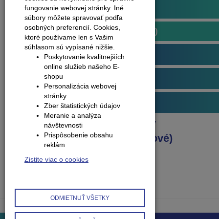
Plávajúce podlahy
fungovanie webovej stránky. Iné
súbory môžete spravovať podľa
osobných preferencií.
Cookies,
Podlahy kompozitné (vinylové)
ktoré používame len s Vašim
súhlasom sú vypísané nižšie.
Arbiton
Poskytovanie kvalitnejších
online služieb našeho E-
shopu
Obvodové lišty (soklové)
Personalizácia webovej
stránky
Príslušenstvo k podlahám
Zber štatistických údajov
Meranie a analýza
Produkty
Plávajúce podlahy
návštevnosti
Prispôsobenie obsahu
Podlahy kompozitné (vinylové)
reklám
S podložkou
Zistite viac o cookies
ODMIETNUŤ VŠETKY