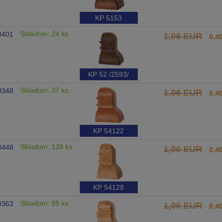
KP 5153
Skladom: 24 ks
0401
1,06 EUR
0,4
KP 52 /2593/
Skladom: 37 ks
0348
1,06 EUR
0,4
KP 54122
Skladom: 138 ks
0448
1,06 EUR
0,4
KP 54128
Skladom: 95 ks
0363
1,06 EUR
0,4