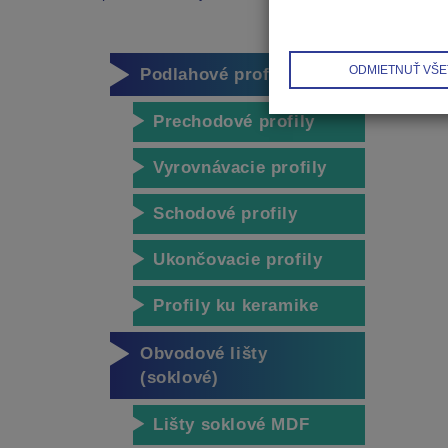
Prod
ODMIETNUŤ VŠE
Podlahové profily
Prechodové profily
Vyrovnávacie profily
Schodové profily
Ukončovacie profily
Profily ku keramike
Obvodové lišty
(soklové)
Lišty soklové MDF