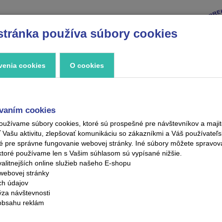
stránka používa súbory cookies
VÝPREDAJ
ZNAČKY
ZAUJÍMAVOSTI
KONTAKT
venia cookies
O cookies
vaním cookies
oužívame súbory cookies, ktoré sú prospešné pre návštevníkov a maj
ašu aktivitu, zlepšovať komunikáciu so zákazníkmi a Váš používateľsk
é pre správne fungovanie webovej stránky. Iné súbory môžete spravo
ktoré používame len s Vašim súhlasom sú vypísané nižšie.
alitnejších online služieb našeho E-shopu
 záujem. Ako sa mení vkus a potreby zákazníkov, tak sa prispôsobuje a
webovej stránky
inovať s podlahami, obkladmi, či stenami. V našej ponuke nájdete najmo
ých údajov
 nie sú tými najžiadanejšími, ale zľavy až 70% ich robia stále zaují
ýza návštevnosti
é profily, soklové lišty a doplnky k lištám.
obsahu reklám
lad soklové lišty QUEEN. V prípade podlahových profilov sme znížili ce
zlacnené podlahové lišty, profily a doplnky s podlahou, radi vám poradí