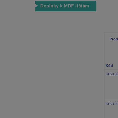
Doplnky k MDF lištám
Prod
Kód
KP210
KP210