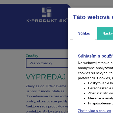
Táto webová 
ÚVOD
PRODUKTY
Súhlas
Nasta
Značky
Súhlasím s použí
Na webovej stránke p
Všetky značky
anonymne analyzovať V
cookies sú nevyhnutn
VÝPREDAJ
preferencií.
Cookies, 
Poskytovanie kv
Zľavy až do 70% dávame na produkty, o ktoré už klesá
Personalizácia 
už vyšli z módy. Stále sa však takéto lišty dajú skomb
Zber štatistick
dopredávame za bezkonkurenčné ceny produkty, ktoré už
Meranie a anal
profily, ukončovacie profily, prechodové profily, schodov
Prispôsobenie 
Niektoré rady produktov vypredávame kompletne, naprík
Zistite viac o cookies
produktov. Ak by ste sa chceli skonzultovať ako zladiť 