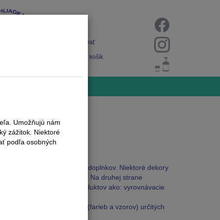
Prihlásiť
Registrovať
Nákupný košík
iteľa. Umožňujú nám
ý zážitok. Niektoré
vať podľa osobných
j ponuka podlahových líšt a doplnkov. Niektoré dekory
dernejšie materiály a dekory. Na druhej strane
mavými. Výpredaj sa týka produktov ako: vyrovnávacie
nu len niektorých dekorov (farieb a vzorov) určitých
me.