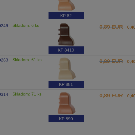
KP 82
Skladom: 6 ks
0249
0,89 EUR
0,4
KP 8419
Skladom: 61 ks
0263
0,89 EUR
0,4
KP 881
Skladom: 71 ks
0314
0,89 EUR
0,4
KP 890