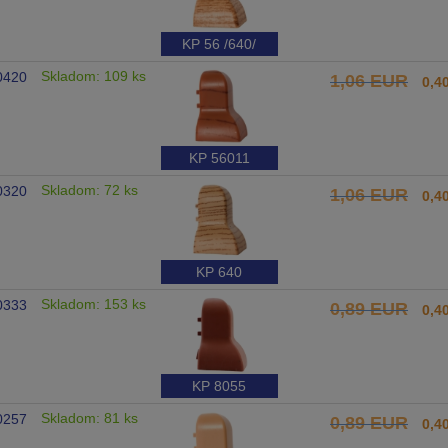
KP 56 /640/
Skladom: 109 ks
0420
1,06 EUR
0,4
KP 56011
Skladom: 72 ks
0320
1,06 EUR
0,4
KP 640
Skladom: 153 ks
0333
0,89 EUR
0,4
KP 8055
Skladom: 81 ks
0257
0,89 EUR
0,4