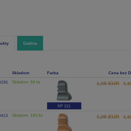
ukty
Galéria
Skladom
Farba
Cena bez 
Skladom: 84 ks
0295
1,06 EUR
0,4
KP 111
Skladom: 193 ks
0413
1,06 EUR
0,4