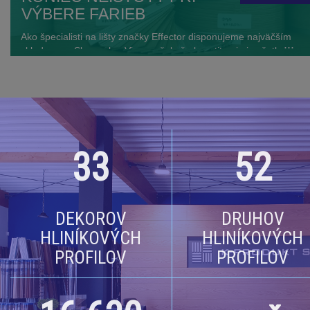
VÝBERE FARIEB
Ako špecialisti na lišty značky Effector disponujeme najväčším
...
skladom na Slovensku. Vieme však, že kvantita nie je všetko –
dôležitý je váš dobrý pocit z výsledku a istota, že zvolený
odtieň bude ladiť. Aby sme vám nákup maximálne uľahčili,
zavádzame službu, ktorú ocení každý detailista: zasielanie
reálnych vzoriek fólií.
33
52
DEKOROV
DRUHOV
HLINÍKOVÝCH
HLINÍKOVÝCH
PROFILOV
PROFILOV