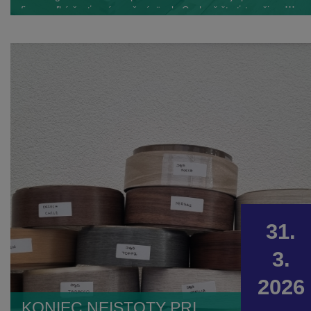
...
firmu veľká česť a zároveň záväzok. Cech už štvrťstoročie
spája odborníkov, firmy a remeselníkov, ktorí sa venujú
podlahárskemu remeslu. Vytvára priestor, kde sa stretáva
skúsenosť s novými trendmi, kde sa firmy navzájom podporujú
a kde má celé odvetvie svoj pevný, stabilný základ.
31.
3.
2026
KONIEC NEISTOTY PRI