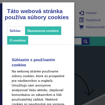
Táto webová stránka
Prihlásiť
používa súbory cookies
PRODUKTY
Registrovať
Nákupný košík
Súhlas
Nastavenia cookies
O cookies
Súhlasím s používaním
cookies
Na webovej stránke používame
súbory cookies, ktoré sú prospešné
pre návštevníkov a majiteľa.
Umožňujú nám anonymne
analyzovať Vašu aktivitu, zlepšovať
komunikáciu so zákazníkmi a Váš
používateľský zážitok. Niektoré
cookies sú nevyhnutné pre správne