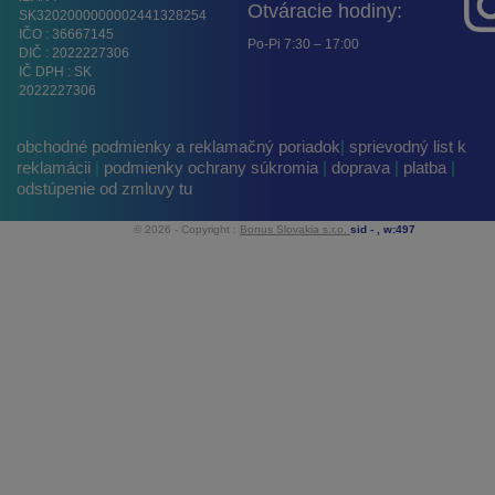
Otváracie hodiny:
SK3202000000002441328254
IČO : 36667145
Po-Pi 7:30 – 17:00
DIČ : 2022227306
IČ DPH : SK
2022227306
obchodné podmienky a reklamačný poriadok
|
sprievodný list k
reklamácii
|
podmienky ochrany súkromia
|
doprava
|
platba
|
odstúpenie od zmluvy tu
© 2026 - Copyright :
Bonus Slovakia s.r.o.
sid -
, w:497