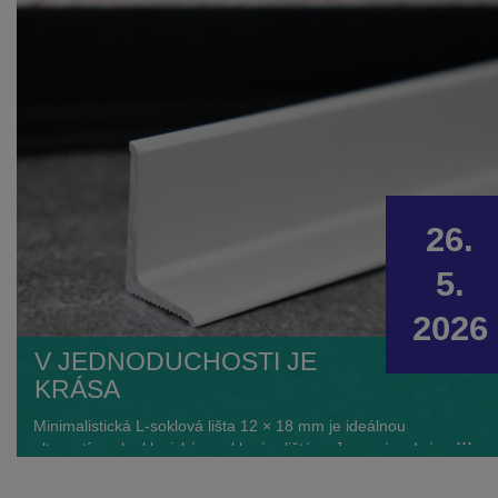
26.
5.
2026
V JEDNODUCHOSTI JE
KRÁSA
Minimalistická L‐soklová lišta 12 × 18 mm je ideálnou
...
alternatívou ku klasickým soklovým lištám. Je nenápadná,
elegantná, univerzálna a vďaka obojstrannému lepidlu
mimoriadne jednoduchá na montáž. Hodí sa ku všetkým