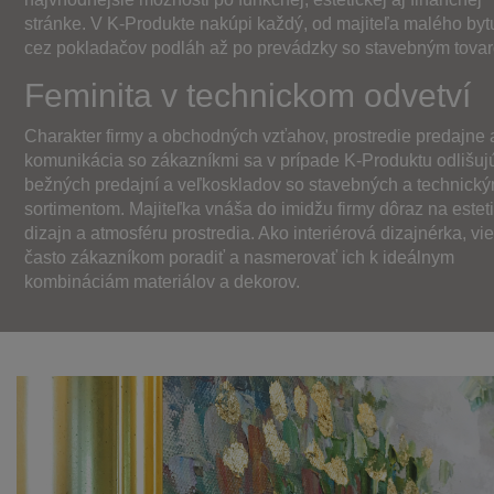
stránke. V K-Produkte nakúpi každý, od majiteľa malého byt
cez pokladačov podláh až po prevádzky so stavebným tova
Feminita v technickom odvetví
Charakter firmy a obchodných vzťahov, prostredie predajne 
komunikácia so zákazníkmi sa v prípade K-Produktu odlišuj
bežných predajní a veľkoskladov so stavebných a technick
sortimentom. Majiteľka vnáša do imidžu firmy dôraz na esteti
dizajn a atmosféru prostredia. Ako interiérová dizajnérka, vie
často zákazníkom poradiť a nasmerovať ich k ideálnym
kombináciám materiálov a dekorov.