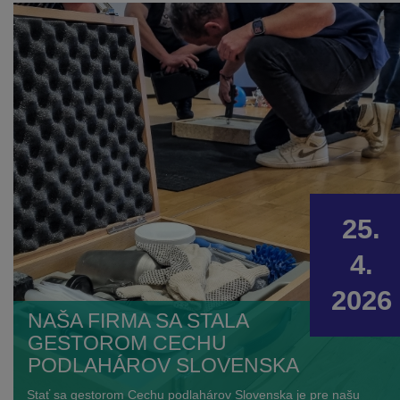
typom podláh – od vinylu, kompozitu a laminátu až po
keramiku – a ponúka riešenie, ktoré spája dizajn, funkčnosť a
praktickosť.
25.
4.
2026
NAŠA FIRMA SA STALA
GESTOROM CECHU
PODLAHÁROV SLOVENSKA
Stať sa gestorom Cechu podlahárov Slovenska je pre našu