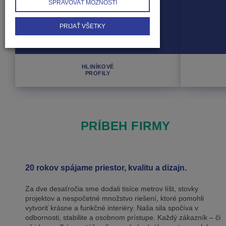
SPRAVOVAŤ MOŽNOSTI
PRIJAŤ VŠETKY
HLINÍKOVÉ
PROFILY
PRÍBEH FIRMY
20 rokov spájame priestor, kvalitu a dizajn.
Za dve desaťročia sme dodali tisíce metrov líšt, stovky
projektov a nespočetné množstvo riešení, ktoré pomohli
vytvoriť krásne a funkčné interiéry. Naša sila spočíva v
odbornosti, stabilite a osobnom prístupe. Každý zákazník – či