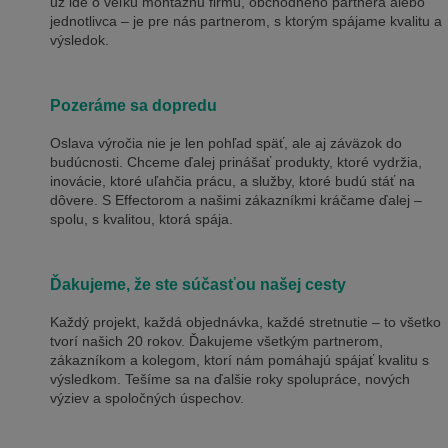
už ide o veľkú montážnu firmu, obchodného partnera alebo
jednotlivca – je pre nás partnerom, s ktorým spájame kvalitu a
výsledok.
Pozeráme sa dopredu
Oslava výročia nie je len pohľad späť, ale aj záväzok do
budúcnosti. Chceme ďalej prinášať produkty, ktoré vydržia,
inovácie, ktoré uľahčia prácu, a služby, ktoré budú stáť na
dôvere. S Effectorom a našimi zákazníkmi kráčame ďalej –
spolu, s kvalitou, ktorá spája.
Ďakujeme, že ste súčasťou našej cesty
Každý projekt, každá objednávka, každé stretnutie – to všetko
tvorí našich 20 rokov. Ďakujeme všetkým partnerom,
zákazníkom a kolegom, ktorí nám pomáhajú spájať kvalitu s
výsledkom. Tešíme sa na ďalšie roky spolupráce, nových
výziev a spoločných úspechov.