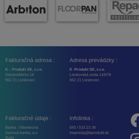
Fakturačná adresa :
Adresa prevádzky :
K – Produkt SK, s.r.o.
K -Produkt SK, s.r.o.
Osloboditeľov 16
Lieskovská cesta 149/78
962 21 Lieskovec
962 21 Lieskovec
Fakturačné údaje :
Infolinka :
Banka : Všeobecná
045 / 533 23 36
úverová banka, a.s.
mopredaj@kprodukt.sk
IBAN :