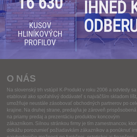
16 630
IHNEĎ 
ODBERU
KUSOV
HLINÍKOVÝCH
PROFILOV
O NÁS
Na slovenský trh vstúpil K-Produkt v roku 2006 a odvtedy sa
etabloval ako spoľahlivý dodávateľ s najväčším skladom líšt
umožňuje neustále zásobovať obchodných partnerov po cel
krajine. Na druhej strane, predajňa je zároveň prispôsobená
na priamy predaj a prezentáciu produktov koncovým
zákazníkom. Silnou stránkou firmy je tím zamestnancov, ktor
dokážu porozumieť požiadavkám zákazníkov a ponúknuť im 
najvhodnejšie možnosti po funkčnej, estetickej aj finančnej