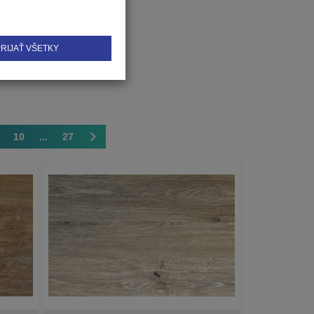
RIJAŤ VŠETKY
10
...
27