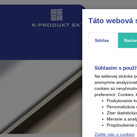
Táto webová 
ÚVOD
PRODUKTY
Súhlas
Nasta
Súhlasím s použí
Na webovej stránke p
anonymne analyzovať V
cookies sú nevyhnutn
preferencií.
Cookies, 
Poskytovanie kv
Personalizácia 
Zber štatistick
Meranie a anal
Prispôsobenie 
Zistite viac o cookies