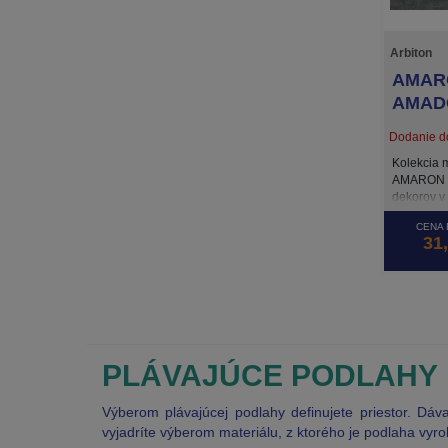
Arbiton
AMAR
AMAD
Dodanie do
Kolekcia 
AMARON F
dekorov v
betónu. V
CENA 
povrchovú
31
dvoma spô
presahom 
podlahách
vytvárajúc
v oboch 
ktorý zais
plávajúc
PLÁVAJÚCE PODLAHY
je, rovnak
ARBITON, 
rozmerovo
Výberom plávajúcej podlahy definujete priestor. Dá
ideálna n
vyjadríte výberom materiálu, z ktorého je podlaha vyr