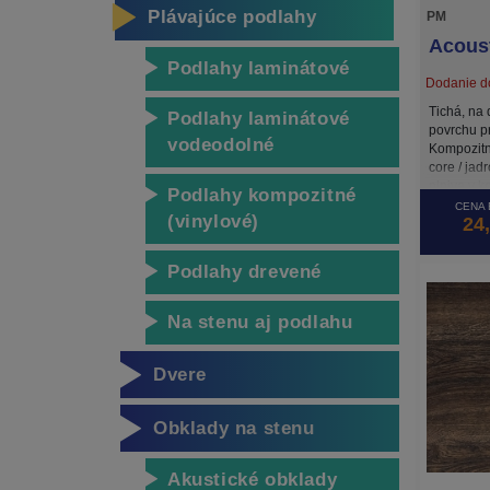
Plávajúce podlahy
PM
Acoust
Podlahy laminátové
Dodanie do
Tichá, na 
Podlahy laminátové
povrchu p
vodeodolné
Kompozitn
core / jad
plniva v k
Podlahy kompozitné
stabilná a
CENA 
(vinylové)
24
je vybave
podložkou
na podkla
Podlahy drevené
podložiek 
Na stenu aj podlahu
Dvere
Obklady na stenu
Akustické obklady