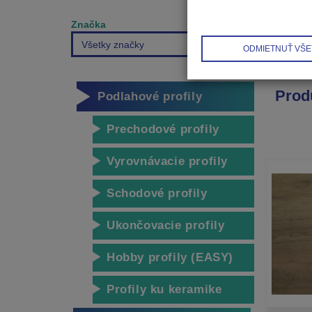
Značka
Všetky značky
ODMIETNUŤ VŠE
Prod
Podlahové profily
Prechodové profily
Vyrovnávacie profily
Schodové profily
Ukončovacie profily
Hobby profily (EASY)
Profily ku keramike