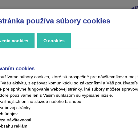
stránka používa súbory cookies
VÝPREDAJ
ZNAČKY
ZAUJÍMAVOSTI
KONTAKT
venia cookies
O cookies
vaním cookies
oužívame súbory cookies, ktoré sú prospešné pre návštevníkov a maj
ašu aktivitu, zlepšovať komunikáciu so zákazníkmi a Váš používateľsk
é pre správne fungovanie webovej stránky. Iné súbory môžete spravo
ktoré používame len s Vašim súhlasom sú vypísané nižšie.
alitnejších online služieb našeho E-shopu
webovej stránky
ých údajov
ýza návštevnosti
obsahu reklám