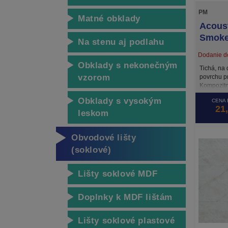
PM
Matné obklady
Acous
Smok
Na stenu aj podlahu
Dodanie do
Obklady s nekonečným
Tichá, na 
vzorom
povrchu p
Kompozitn
core / jad
Obklady s vysokým
CENA 
plniva v k
21
stabilná a
leskom
je vybave
podložkou
Obvodové lišty
na podkla
podložiek 
(soklové)
Lišty soklové MDF
Doplnky k MDF lištám
Lišty soklové plastové