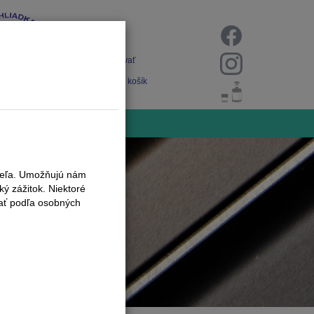
Prihlásiť
Registrovať
Nákupný košík
iteľa. Umožňujú nám
ý zážitok. Niektoré
vať podľa osobných