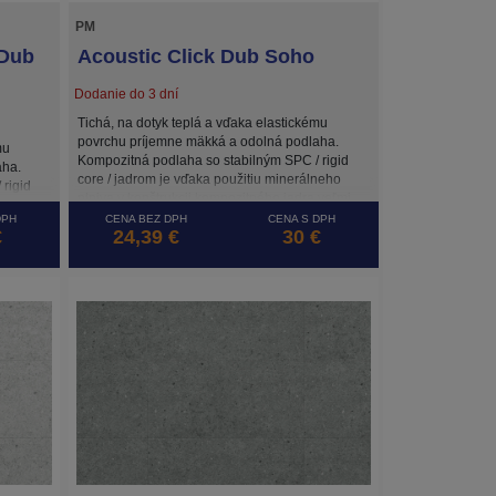
PM
 Dub
Acoustic Click Dub Soho
Dodanie do 3 dní
Tichá, na dotyk teplá a vďaka elastickému
povrchu príjemne mäkká a odolná podlaha.
mu
Kompozitná podlaha so stabilným SPC / rigid
aha.
core / jadrom je vďaka použitiu minerálneho
rigid
plniva v konštrukcii kompozitného jadra veľmi
neho
stabilná aj pri častých zmenách teploty. Podlaha
DPH
CENA BEZ DPH
CENA S DPH
 veľmi
€
24,39 €
30 €
je vybavená integrovanou zvukovo-izolačnou
 Podlaha
podložkou, takže je možné ju pokladať priamo
ačnou
na podklad bez potreby použitia dodatočných
priamo
podložiek .
očných