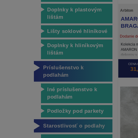
Doplnky k plastovým
Arbiton
lištám
AMAR
BRAGA
Lišty soklové hliníkové
Dodanie do
Kolekcia 
Doplnky k hliníkovým
AMARON F
lištám
dekorov v
betónu. V
CENA 
povrchovú
Príslušenstvo k
31
dvoma spô
podlahám
presahom 
podlahách
vytvárajúc
Iné príslušenstvo k
v oboch 
podlahám
ktorý zais
plávajúc
je, rovnak
Podložky pod parkety
ARBITON, 
rozmerovo
ideálna n
Starostlivosť o podlahy