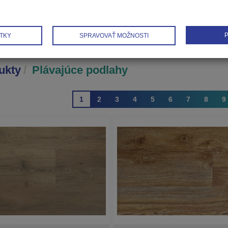
P
TKY
SPRAVOVAŤ MOŽNOSTI
ukty
Plávajúce podlahy
1
2
3
4
5
6
7
8
9