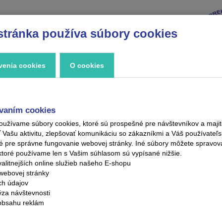
stránka používa súbory cookies
VÝPREDAJ
ZNAČKY
ZAUJÍMAVOSTI
KONTAKT
venia cookies
O cookies
vaním cookies
oužívame súbory cookies, ktoré sú prospešné pre návštevníkov a maj
ašu aktivitu, zlepšovať komunikáciu so zákazníkmi a Váš používateľsk
é pre správne fungovanie webovej stránky. Iné súbory môžete spravo
ktoré používame len s Vašim súhlasom sú vypísané nižšie.
alitnejších online služieb našeho E-shopu
webovej stránky
ých údajov
ýza návštevnosti
obsahu reklám