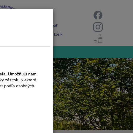
Prihlásiť
Registrovať
Nákupný košík
iteľa. Umožňujú nám
ý zážitok. Niektoré
vať podľa osobných