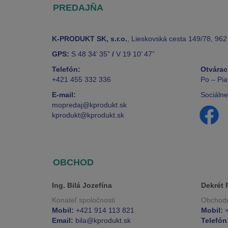
PREDAJŇA
K-PRODUKT SK, s.r.o.
, Lieskovská cesta 149/78, 962
GPS:
S 48 34’ 35”
/
V 19 10’ 47”
Telefón:
Otvárac
+421 455 332 336
Po – Pia
E-mail:
Sociálne
mopredaj@kprodukt.sk
kprodukt@kprodukt.sk
OBCHOD
Ing. Bilá Jozefína
Dekrét 
Konateľ spoločnosti
Obchod
Mobil:
+421 914 113 821
Mobil:
+
Email:
bila@kprodukt.sk
Telefón