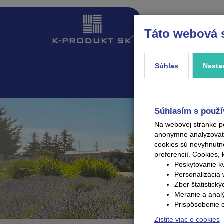
Táto webová 
ÚVOD
PRODUKTY
Súhlas
Nasta
Súhlasím s použí
Na webovej stránke p
anonymne analyzovať V
cookies sú nevyhnutn
preferencií.
Cookies, 
Poskytovanie kv
Personalizácia 
Zber štatistick
Meranie a anal
Prispôsobenie 
Zistite viac o cookies