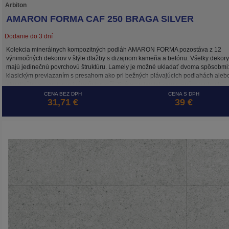
Arbiton
AMARON FORMA CAF 250 BRAGA SILVER
Dodanie do 3 dní
Kolekcia minerálnych kompozitných podláh AMARON FORMA pozostáva z 12
výnimočných dekorov v štýle dlažby s dizajnom kameňa a betónu. Všetky dekory
majú jedinečnú povrchovú štruktúru. Lamely je možné ukladať dvoma spôsobmi
klasickým previazaním s presahom ako pri bežných plávajúcich podlahách aleb
ako dlažbu so spojmi vytvárajúcimi kríž. Spájanie lamiel zarovnaných v oboch
smeroch umožňuje systém 5G CROSS, ktorý zaisťuje stabilitu spojov takto
CENA BEZ DPH
CENA S DPH
31,71 €
39 €
položenej plávajúcej podlahy. Podlaha AMARON FORMA je, rovnako ako ostatn
kolekcie značky ARBITON, odolná voči vode, tepelne a rozmerovo stabilná vďak
HD Mineral Core a je ideálna na podlahové vykurovanie.