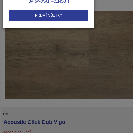
SPRAVOVAŤ MOŽNOSTI
PRIJAŤ VŠETKY
PM
Acoustic Click Dub Vigo
Dodanie do 3 dní