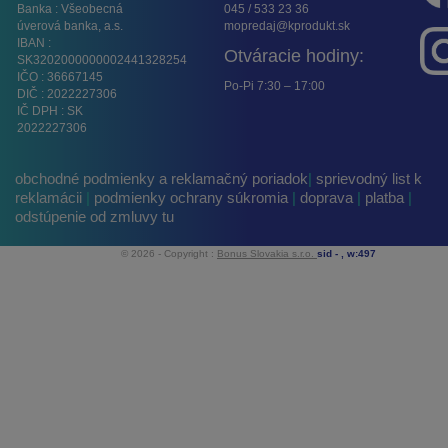
Banka : Všeobecná
045 / 533 23 36
úverová banka, a.s.
mopredaj@kprodukt.sk
IBAN :
Otváracie hodiny:
SK3202000000002441328254
IČO : 36667145
Po-Pi 7:30 – 17:00
DIČ : 2022227306
IČ DPH : SK
2022227306
obchodné podmienky a reklamačný poriadok
|
sprievodný list k
reklamácii
|
podmienky ochrany súkromia
|
doprava
|
platba
|
odstúpenie od zmluvy tu
© 2026 - Copyright :
Bonus Slovakia s.r.o.
sid -
, w:497