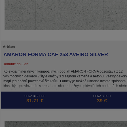
Arbiton
AMARON FORMA CAF 253 AVEIRO SILVER
Dodanie do 3 dní
Kolekcia minerálnych kompozitných podláh AMARON FORMA pozostáva z 12
výnimočných dekorov v štýle dlažby s dizajnom kameňa a betónu. Všetky dekory
majú jedinečnú povrchovú štruktúru. Lamely je možné ukladať dvoma spôsobmi
klasickým previazaním s presahom ako pri bežných plávajúcich podlahách aleb
ako dlažbu so spojmi vytvárajúcimi kríž. Spájanie lamiel zarovnaných v oboch
smeroch umožňuje systém 5G CROSS, ktorý zaisťuje stabilitu spojov takto
CENA BEZ DPH
CENA S DPH
31,71 €
39 €
položenej plávajúcej podlahy. Podlaha AMARON FORMA je, rovnako ako ostatn
kolekcie značky ARBITON, odolná voči vode, tepelne a rozmerovo stabilná vďak
HD Mineral Core a je ideálna na podlahové vykurovanie.