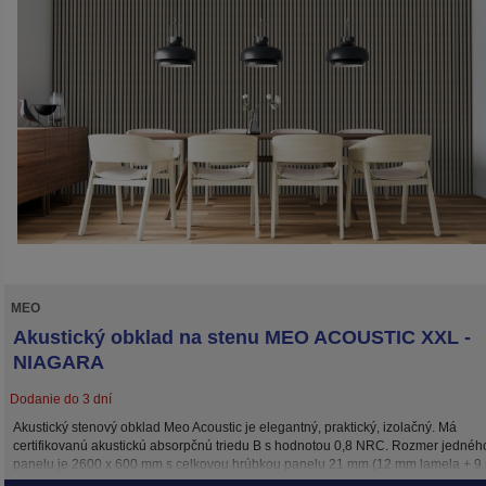
MEO
Akustický obklad na stenu MEO ACOUSTIC XXL -
NIAGARA
Dodanie do 3 dní
Akustický stenový obklad Meo Acoustic je elegantný, praktický, izolačný. Má
certifikovanú akustickú absorpčnú triedu B s hodnotou 0,8 NRC. Rozmer jednéh
panelu je 2600 x 600 mm s celkovou hrúbkou panelu 21 mm (12 mm lamela + 
podložka). Inštalácia je možná 3 spôsobmi: skrutkami priamo do podkladu, lepe