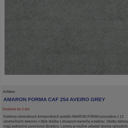
Arbiton
AMARON FORMA CAF 254 AVEIRO GREY
Dodanie do 3 dní
Kolekcia minerálnych kompozitných podláh AMARON FORMA pozostáva z 12
výnimočných dekorov v štýle dlažby s dizajnom kameňa a betónu. Všetky dekory
majú jedinečnú povrchovú štruktúru. Lamely je možné ukladať dvoma spôsobmi