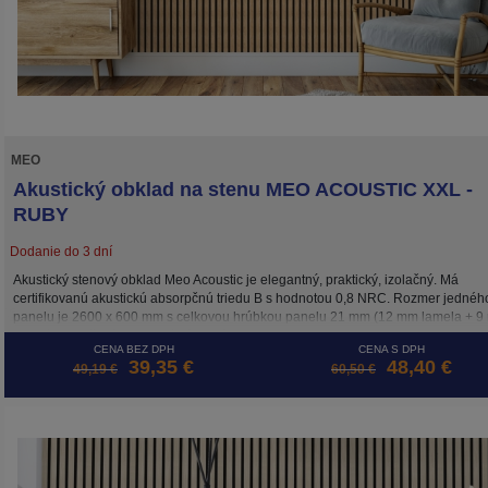
MEO
Akustický obklad na stenu MEO ACOUSTIC XXL -
RUBY
Dodanie do 3 dní
Akustický stenový obklad Meo Acoustic je elegantný, praktický, izolačný. Má
certifikovanú akustickú absorpčnú triedu B s hodnotou 0,8 NRC. Rozmer jednéh
panelu je 2600 x 600 mm s celkovou hrúbkou panelu 21 mm (12 mm lamela + 
podložka). Inštalácia je možná 3 spôsobmi: skrutkami priamo do podkladu, lepe
CENA BEZ DPH
CENA S DPH
alebo na drevený rošt. Cena ja za m2.
39,35 €
48,40 €
49,19 €
60,50 €