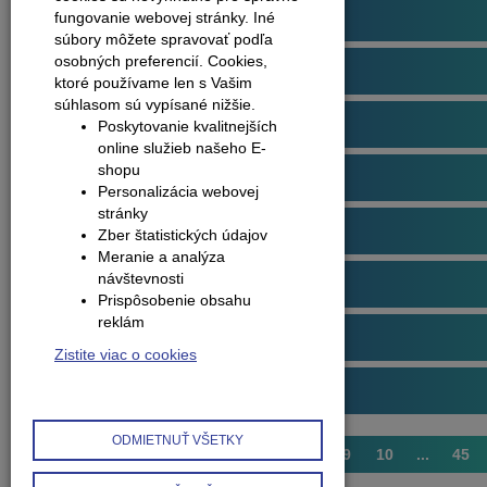
Podlahové profily
fungovanie webovej stránky. Iné
súbory môžete spravovať podľa
osobných preferencií.
Cookies,
Plávajúce podlahy
ktoré používame len s Vašim
súhlasom sú vypísané nižšie.
Dvere
Poskytovanie kvalitnejších
online služieb našeho E-
shopu
Obklady na stenu
Personalizácia webovej
stránky
Obvodové lišty (soklové)
Zber štatistických údajov
Meranie a analýza
návštevnosti
Príslušenstvo k podlahám
Prispôsobenie obsahu
reklám
Starostlivosť o podlahy
Zistite viac o cookies
Interiérové doplnky
ODMIETNUŤ VŠETKY
1
2
3
4
5
6
7
8
9
10
...
45