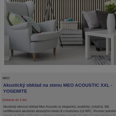
MEO
Akustický obklad na stenu MEO ACOUSTIC XXL -
YOSEMITE
Dodanie do 3 dní
Akustický stenový obklad Meo Acoustic je elegantný, praktický, izolačný. Má
certifikovanú akustickú absorpčnú triedu B s hodnotou 0,8 NRC. Rozmer jednéh
panelu je 2600 x 600 mm s celkovou hrúbkou panelu 21 mm (12 mm lamela + 