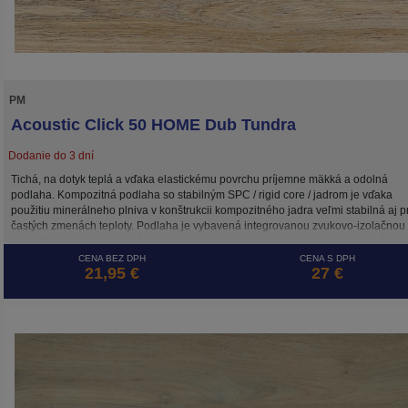
PM
Acoustic Click 50 HOME Dub Tundra
Dodanie do 3 dní
Tichá, na dotyk teplá a vďaka elastickému povrchu príjemne mäkká a odolná
podlaha. Kompozitná podlaha so stabilným SPC / rigid core / jadrom je vďaka
použitiu minerálneho plniva v konštrukcii kompozitného jadra veľmi stabilná aj pr
častých zmenách teploty. Podlaha je vybavená integrovanou zvukovo-izolačnou
podložkou, takže je možné ju pokladať priamo na podklad bez potreby použitia
dodatočných podložiek .
CENA BEZ DPH
CENA S DPH
21,95 €
27 €