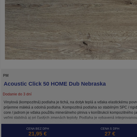
PM
Acoustic Click 50 HOME Dub Nebraska
Dodanie do 3 dní
Vinylová (kompozitná) podlaha je tichá, na dotyk teplá a vďaka elastickému pov
príjemne mäkká a odolná podlaha. Kompozitná podlaha so stabilným SPC / rigi
core / jadrom je vďaka použitiu minerálneho plniva v konštrukcii kompozitného j
veľmi stabilná aj pri častých zmenách teploty. Podlaha je vybavená integrovano
zvukovo-izolačnou podložkou, takže je možné ju pokladať priamo na podklad b
potreby použitia dodatočných podložiek .
CENA BEZ DPH
CENA S DPH
21,95 €
27 €