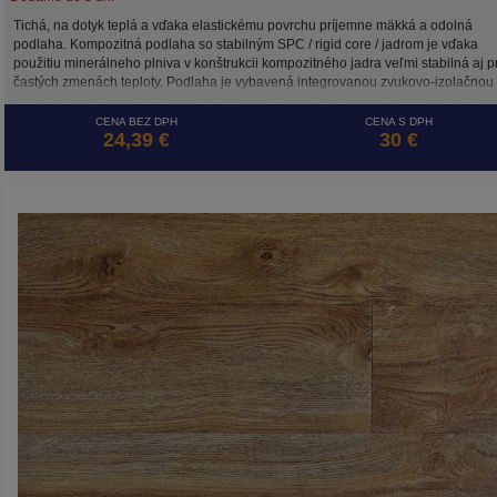
Tichá, na dotyk teplá a vďaka elastickému povrchu príjemne mäkká a odolná
podlaha. Kompozitná podlaha so stabilným SPC / rigid core / jadrom je vďaka
použitiu minerálneho plniva v konštrukcii kompozitného jadra veľmi stabilná aj pr
častých zmenách teploty. Podlaha je vybavená integrovanou zvukovo-izolačnou
podložkou, takže je možné ju pokladať priamo na podklad bez potreby použitia
dodatočných podložiek .
CENA BEZ DPH
CENA S DPH
24,39 €
30 €