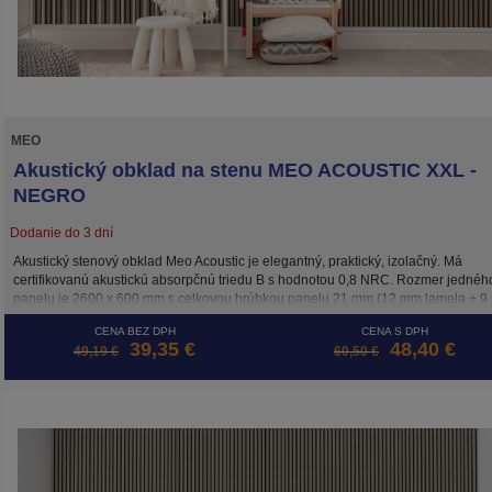
MEO
Akustický obklad na stenu MEO ACOUSTIC XXL -
NEGRO
Dodanie do 3 dní
Akustický stenový obklad Meo Acoustic je elegantný, praktický, izolačný. Má
certifikovanú akustickú absorpčnú triedu B s hodnotou 0,8 NRC. Rozmer jednéh
panelu je 2600 x 600 mm s celkovou hrúbkou panelu 21 mm (12 mm lamela + 
podložka). Inštalácia je možná 3 spôsobmi: skrutkami priamo do podkladu, lepe
CENA BEZ DPH
CENA S DPH
alebo na drevený rošt. Cena je za m2.
39,35 €
48,40 €
49,19 €
60,50 €