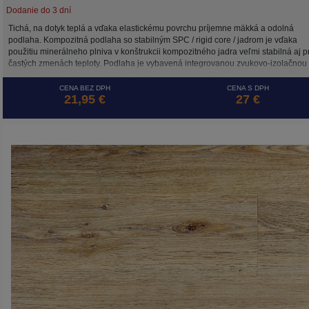
Dodanie do 3 dní
Tichá, na dotyk teplá a vďaka elastickému povrchu príjemne mäkká a odolná
podlaha. Kompozitná podlaha so stabilným SPC / rigid core / jadrom je vďaka
použitiu minerálneho plniva v konštrukcii kompozitného jadra veľmi stabilná aj pr
častých zmenách teploty. Podlaha je vybavená integrovanou zvukovo-izolačnou
podložkou, takže je možné ju pokladať priamo na podklad bez potreby použitia
dodatočných podložiek .
CENA BEZ DPH
CENA S DPH
21,95 €
27 €