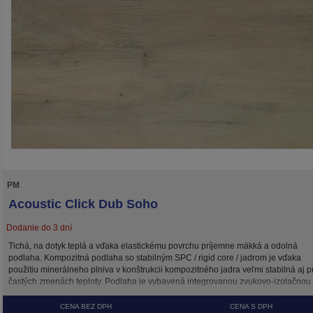
PM
Acoustic Click Dub Soho
Dodanie do 3 dní
Tichá, na dotyk teplá a vďaka elastickému povrchu príjemne mäkká a odolná
podlaha. Kompozitná podlaha so stabilným SPC / rigid core / jadrom je vďaka
použitiu minerálneho plniva v konštrukcii kompozitného jadra veľmi stabilná aj pr
častých zmenách teploty. Podlaha je vybavená integrovanou zvukovo-izolačnou
podložkou, takže je možné ju pokladať priamo na podklad bez potreby použitia
dodatočných podložiek .
CENA BEZ DPH
CENA S DPH