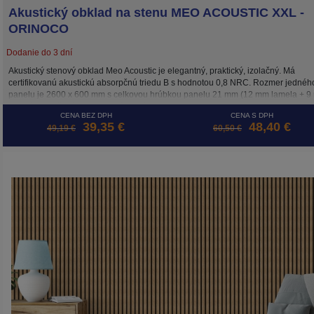
Akustický obklad na stenu MEO ACOUSTIC XXL -
ORINOCO
Dodanie do 3 dní
Akustický stenový obklad Meo Acoustic je elegantný, praktický, izolačný. Má
certifikovanú akustickú absorpčnú triedu B s hodnotou 0,8 NRC. Rozmer jednéh
panelu je 2600 x 600 mm s celkovou hrúbkou panelu 21 mm (12 mm lamela + 
podložka). Inštalácia je možná 3 spôsobmi: skrutkami priamo do podkladu, lepe
CENA BEZ DPH
CENA S DPH
alebo na drevený rošt. Cena je za m2.
39,35 €
48,40 €
49,19 €
60,50 €