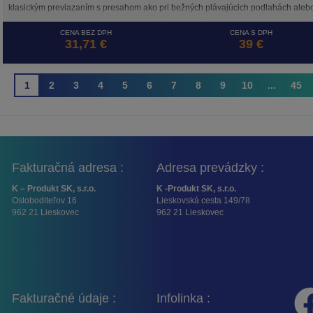
klasickým previazaním s presahom ako pri bežných plávajúcich podlahách aleb
ako dlažbu so spojmi vytvárajúcimi kríž. Spájanie lamiel zarovnaných v oboch
smeroch umožňuje systém 5G CROSS, ktorý zaisťuje stabilitu spojov takto
CENA BEZ DPH
CENA S DPH
31,71 €
39 €
položenej plávajúcej podlahy. Podlaha AMARON FORMA je, rovnako ako ostatn
kolekcie značky ARBITON, odolná voči vode, tepelne a rozmerovo stabilná vďak
HD Mineral Core a je ideálna na podlahové vykurovanie.
1
2
3
4
5
6
7
8
9
10
...
45
Fakturačná adresa :
Adresa prevádzky :
K – Produkt SK, s.r.o.
K -Produkt SK, s.r.o.
Osloboditeľov 16
Lieskovská cesta 149/78
962 21 Lieskovec
962 21 Lieskovec
Fakturačné údaje :
Infolinka :