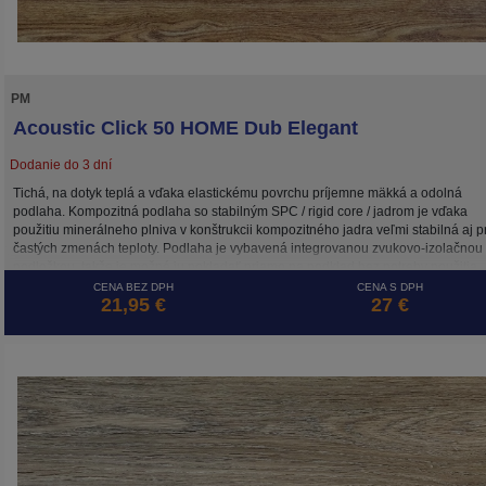
PM
Acoustic Click 50 HOME Dub Elegant
Dodanie do 3 dní
Tichá, na dotyk teplá a vďaka elastickému povrchu príjemne mäkká a odolná
podlaha. Kompozitná podlaha so stabilným SPC / rigid core / jadrom je vďaka
použitiu minerálneho plniva v konštrukcii kompozitného jadra veľmi stabilná aj pr
častých zmenách teploty. Podlaha je vybavená integrovanou zvukovo-izolačnou
podložkou, takže je možné ju pokladať priamo na podklad bez potreby použitia
dodatočných podložiek .
CENA BEZ DPH
CENA S DPH
21,95 €
27 €