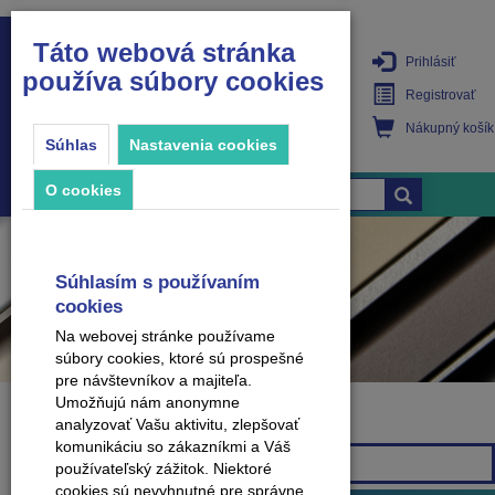
Táto webová stránka
Prihlásiť
používa súbory cookies
PRODUKTY
Registrovať
Nákupný košík
Súhlas
Nastavenia cookies
O cookies
Súhlasím s používaním
cookies
Na webovej stránke používame
súbory cookies, ktoré sú prospešné
pre návštevníkov a majiteľa.
Umožňujú nám anonymne
analyzovať Vašu aktivitu, zlepšovať
Značka
komunikáciu so zákazníkmi a Váš
Všetky značky
používateľský zážitok. Niektoré
cookies sú nevyhnutné pre správne