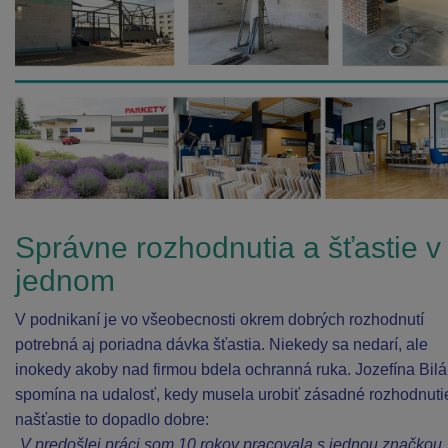
Správne rozhodnutia a šťastie v
jednom
V podnikaní je vo všeobecnosti okrem dobrých rozhodnutí
potrebná aj poriadna dávka šťastia. Niekedy sa nedarí, ale
inokedy akoby nad firmou bdela ochranná ruka. Jozefína Bilá
spomína na udalosť, kedy musela urobiť zásadné rozhodnutie
našťastie to dopadlo dobre:
„V predošlej práci som 10 rokov pracovala s jednou značkou