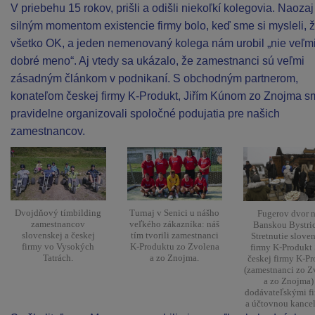
V priebehu 15 rokov, prišli a odišli niekoľkí kolegovia. Naozaj
silným momentom existencie firmy bolo, keď sme si mysleli, ž
všetko OK, a jeden nemenovaný kolega nám urobil „nie veľm
dobré meno“. Aj vtedy sa ukázalo, že zamestnanci sú veľmi
zásadným článkom v podnikaní. S obchodným partnerom,
konateľom českej firmy K-Produkt, Jiřím Kúnom zo Znojma s
pravidelne organizovali spoločné podujatia pre našich
zamestnancov.
Dvojdňový tímbilding
Turnaj v Senici u nášho
Fugerov dvor 
zamestnancov
veľkého zákazníka: náš
Banskou Bystri
slovenskej a českej
tím tvorili zamestnanci
Stretnutie slove
firmy vo Vysokých
K-Produktu zo Zvolena
firmy K-Produkt
Tatrách.
a zo Znojma.
českej firmy K-P
(zamestnanci zo Z
a zo Znojma) 
dodávateľskými f
a účtovnou kancel