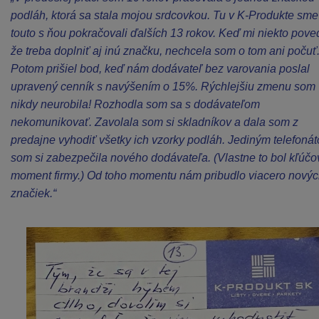
podláh, ktorá sa stala mojou srdcovkou. Tu v K-Produkte sme
touto s ňou pokračovali ďalších 13 rokov. Keď mi niekto pove
že treba doplniť aj inú značku, nechcela som o tom ani počuť
Potom prišiel bod, keď nám dodávateľ bez varovania poslal
upravený cenník s navýšením o 15%. Rýchlejšiu zmenu som
nikdy neurobila! Rozhodla som sa s dodávateľom
nekomunikovať. Zavolala som si skladníkov a dala som z
predajne vyhodiť všetky ich vzorky podláh. Jediným telefoná
som si zabezpečila nového dodávateľa. (Vlastne to bol kľúčo
moment firmy.) Od toho momentu nám pribudlo viacero nový
značiek.“