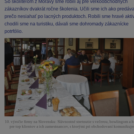
So školiteľom z Moravy sme robili aj pre veľkoobchodných
zákazníkov dvakrát ročne školenia. Učili sme ich ako predáva
prečo nesiahať po lacných produktoch. Robili sme hravé aktiv
chodili sme na turistiku, dávali sme dohromady zákaznícke
potrfólio.
10. výročie firmy na Slovensku: Slávnostné stretnutie s večerou, bowlingom a 
pre top klientov a ich zamestnancov, s ktorými pri obchodovaní komunikuje