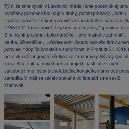
Tým, že sme bývali v Lieskovci, hľadali sme pozemok aj tam.
Vytúžený pozemok bol najprv drahý, potom predaný.
„Jednu
sobotu som išla z nákupu a uvidela som tabuľu s nápisom „N
PREDAJ“. To bol povel, že je ten správny čas,“
spomína Joze
Bilá. Kúpiť pozemok bolo náročné - jeho majiteľ v zahraničí,
banka, účtovníčka…
„Vedela som, že toto nás ako firmu zmen
posunie, “
dopĺňa konateľka spoločnosti K-Produkt SK. Od kú
pozemku už fungovalo všetko ako z rozprávky. Bývalý spoluž
konateľky robil na novú budovu projekt, našli sme skvelú
stavebnú firmu, bývalá spolužiačka konateľky nám nové pries
zariadila. V máji sa začalo stavať a vo februári sme sa už
sťahovali.