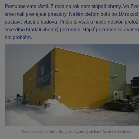
Postupne sme rástli. Z roka na rok nám stúpali obraty. Vo Zv
sme mali prenajaté priestory. Naším cieľom bolo po 10 rokoc
postaviť vlastnú budovu. Prišlo to však o niečo neskôr, preto
sme dlho hľadali vhodný pozemok. Nájsť pozemok vo Zvole
bol problém.
Predchádzajúce sídlo firmy za Jegorovými kasárňami vo Zvolene.