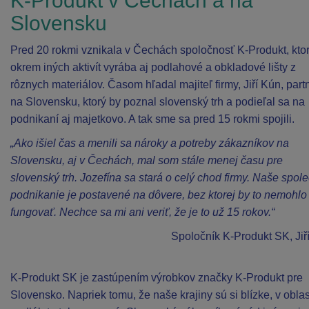
K-Produkt v Čechách a na
Slovensku
Pred 20 rokmi vznikala v Čechách spoločnosť K-Produkt, kto
okrem iných aktivít vyrába aj podlahové a obkladové lišty z
rôznych materiálov. Časom hľadal majiteľ firmy, Jiří Kún, part
na Slovensku, ktorý by poznal slovenský trh a podieľal sa na
podnikaní aj majetkovo. A tak sme sa pred 15 rokmi spojili.
„Ako išiel čas a menili sa nároky a potreby zákazníkov na
Slovensku, aj v Čechách, mal som stále menej času pre
slovenský trh. Jozefína sa stará o celý chod firmy. Naše spol
podnikanie je postavené na dôvere, bez ktorej by to nemohlo
fungovať. Nechce sa mi ani veriť, že je to už 15 rokov.“
Spoločník K-Produkt SK, Jiř
K-Produkt SK je zastúpením výrobkov značky K-Produkt pre
Slovensko. Napriek tomu, že naše krajiny sú si blízke, v oblas