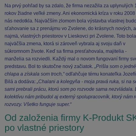
Na prvý pohľad by sa zdalo, že firma nezažila za uplynulých 
rokov žiadne veľké zmeny. Ani ekonomická kríza v roku 2008
nás nedotkla. Najväčším zlomom bola výstavba vlastnej bud
sťahovanie sa z prenájmu vo Zvolene, do krásnych nových, a
najmä, vlastných priestorov v Lieskovci pri Zvolene. Toto bola
najväčšia zmena, ktorá si zároveň vybrala aj svoju daň v
súkromnom živote. Keď sa firma presťahovala, majitelia -
manželia sa rozviedli. Každý mal o novom fungovaní firmy sv
predstavu. Bol to skutočne nový začiatok.
„Prišla som o jedn
chlapa a získala som troch,“
odľahčuje tému konateľka Jozef
Bilá a dodáva:
„Chalani a kolegyňa - moja pravá ruka, si na 
sami prebrali prácu, ktorú som po rozvode sama nezvládala.
kolektívu nám pribudol aj externý spolupracovník, ktorý nám r
rozvozy. Všetko funguje super.“
Od založenia firmy K-Produkt S
po vlastné priestory