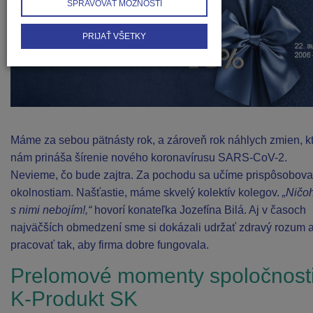
SPRAVOVAŤ MOŽNOSTI
PRIJAŤ VŠETKY
Máme za sebou pätnásty rok, a zároveň rok náhlych zmien, k
nám prináša šírenie nového koronavírusu SARS-CoV-2.
Nevieme, čo bude zajtra. Za pochodu sa učíme prispôsobova
okolnostiam. Našťastie, máme skvelý kolektív kolegov.
„Ničo
s nimi nebojím!,“
hovorí konateľka Jozefína Bilá. Aj v časoch
najväčších obmedzení sme si dokázali udržať zdravý rozum 
pracovať tak, aby firma dobre fungovala.
Prelomové momenty spoločnost
K-Produkt SK