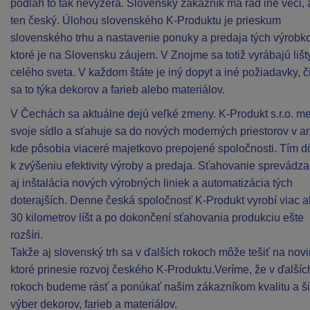
podláh to tak nevyzerá. Slovenský zákazník má rád iné veci,
ten český. Úlohou slovenského K-Produktu je prieskum
slovenského trhu a nastavenie ponuky a predaja tých výrobko
ktoré je na Slovensku záujem. V Znojme sa totiž vyrábajú lišt
celého sveta. V každom štáte je iný dopyt a iné požiadavky, č
sa to týka dekorov a farieb alebo materiálov.
V Čechách sa aktuálne dejú veľké zmeny. K-Produkt s.r.o. m
svoje sídlo a sťahuje sa do nových moderných priestorov v ar
kde pôsobia viaceré majetkovo prepojené spoločnosti. Tím d
k zvýšeniu efektivity výroby a predaja. Sťahovanie sprevádza
aj inštalácia nových výrobných liniek a automatizácia tých
doterajších. Denne česká spoločnosť K-Produkt vyrobí viac 
30 kilometrov líšt a po dokončení sťahovania produkciu ešte
rozšíri.
Takže aj slovenský trh sa v ďalších rokoch môže tešiť na novi
ktoré prinesie rozvoj českého K-Produktu.Veríme, že v ďalšíc
rokoch budeme rásť a ponúkať našim zákazníkom kvalitu a š
výber dekorov, farieb a materiálov.