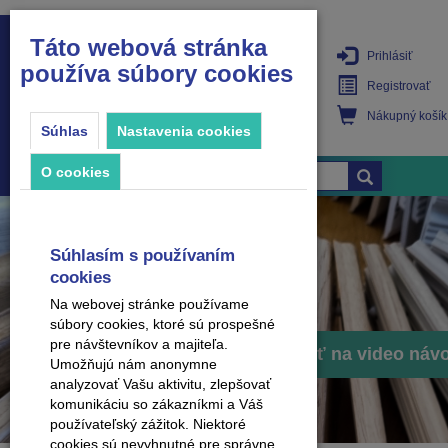
Táto webová stránka
Prihlásiť
používa súbory cookies
PRODUKTY
Registrovať
Nákupný košík
Súhlas
Nastavenia cookies
O cookies
Súhlasím s používaním
cookies
Na webovej stránke používame
súbory cookies, ktoré sú prospešné
pre návštevníkov a majiteľa.
Prejsť na video náv
Umožňujú nám anonymne
analyzovať Vašu aktivitu, zlepšovať
komunikáciu so zákazníkmi a Váš
používateľský zážitok. Niektoré
cookies sú nevyhnutné pre správne