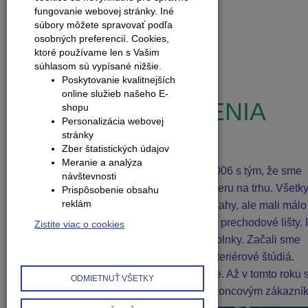
tl
fungovanie webovej stránky. Iné
súbory môžete spravovať podľa
osobných preferencií.
Cookies,
Zobraziť všetky novinky
ktoré používame len s Vašim
súhlasom sú vypísané nižšie.
OSLAVUJEME 15.
Poskytovanie kvalitnejších
online služieb našeho E-
VÝROČIE ZALOŽENIA
shopu
Personalizácia webovej
FIRMY
stránky
Zber štatistických údajov
Meranie a analýza
Spoločnosť K-Produkt SK vznikla v roku 2006 s tým, že sme
návštevnosti
chceli s českou firmou K-Produkt zaplniť dieru na trhu. Všetk
Prispôsobenie obsahu
reklám
konkurenčné firmy ponúkali plávajúce podlahy, ale mali málo
doplnkových materiálov ako soklové lišty a prechodové lišty. 
Zistite viac o cookies
sme sa zamerali na podlahové profily a doplnky. Začali sme
zásobovať predajne podláh, stavebniny, interiérové štúdiá.
Prirodzene sme podnikali vo veľkoobchode. Až v tomto roku
ODMIETNUŤ VŠETKY
sa naplno otvorili aj maloobchodu, a teda koncovým zákazní