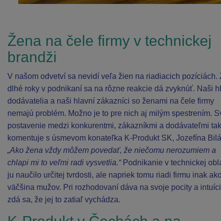
Žena na čele firmy v technickej
brandži
V našom odvetví sa nevidí veľa žien na riadiacich pozíciách.
dlhé roky v podnikaní sa na rôzne reakcie dá zvyknúť. Naši h
dodávatelia a naši hlavní zákazníci so ženami na čele firmy
nemajú problém. Možno je to pre nich aj milým spestrením. S
postavenie medzi konkurentmi, zákazníkmi a dodávateľmi tak
komentuje s úsmevom konateľka K-Produkt SK, Jozefína Bilá
„Ako žena vždy môžem povedať, že niečomu nerozumiem a
chlapi mi to veľmi radi vysvetlia.“
Podnikanie v technickej obla
ju naučilo určitej tvrdosti, ale napriek tomu riadi firmu inak ak
väčšina mužov. Pri rozhodovaní dáva na svoje pocity a intuíc
zdá sa, že jej to zatiaľ vychádza.