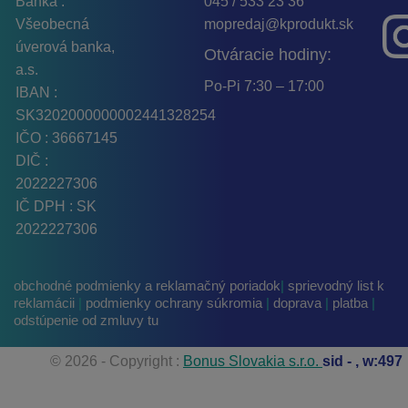
Banka :
045 / 533 23 36
Všeobecná
mopredaj@kprodukt.sk
úverová banka,
Otváracie hodiny:
a.s.
Po-Pi 7:30 – 17:00
IBAN :
SK3202000000002441328254
IČO : 36667145
DIČ :
2022227306
IČ DPH : SK
2022227306
obchodné podmienky a reklamačný poriadok
|
sprievodný list k
reklamácii
|
podmienky ochrany súkromia
|
doprava
|
platba
|
odstúpenie od zmluvy tu
© 2026 - Copyright :
Bonus Slovakia s.r.o.
sid -
, w:497