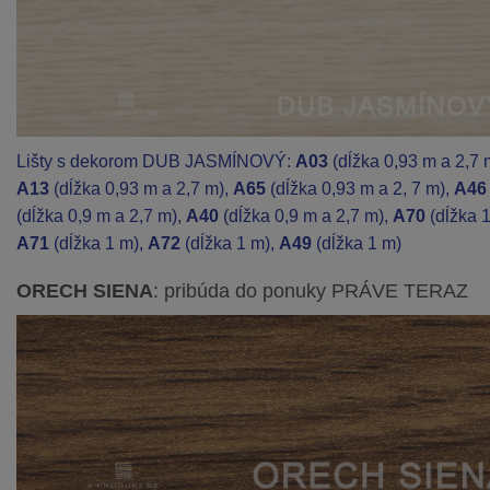
Lišty s dekorom DUB JASMÍNOVÝ:
A03
(dĺžka 0,93 m a 2,7 
A13
(dĺžka 0,93 m a 2,7 m),
A65
(dĺžka 0,93 m a 2, 7 m),
A46
(dĺžka 0,9 m a 2,7 m),
A40
(dĺžka 0,9 m a 2,7 m),
A70
(dĺžka 1
A71
(dĺžka 1 m),
A72
(dĺžka 1 m),
A49
(dĺžka 1 m)
ORECH SIENA
: pribúda do ponuky PRÁVE TERAZ