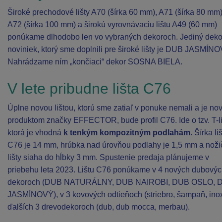
Široké prechodové lišty A70 (šírka 60 mm), A71 (šírka 80 mm)
A72 (šírka 100 mm) a širokú vyrovnávaciu lištu A49 (60 mm)
ponúkame dlhodobo len vo vybraných dekoroch. Jediný deko
noviniek, ktorý sme doplnili pre široké lišty je DUB JASMÍN
Nahrádzame ním „končiaci“ dekor SOSNA BIELA.
V lete pribudne lišta C76
Úplne novou lištou, ktorú sme zatiaľ v ponuke nemali a je n
produktom značky EFFECTOR, bude profil C76. Ide o tzv. T-li
ktorá je vhodná
k tenkým kompozitným podlahám
. Šírka li
C76 je 14 mm, hrúbka nad úrovňou podlahy je 1,5 mm a noži
lišty siaha do hĺbky 3 mm. Spustenie predaja plánujeme v
priebehu leta 2023. Lištu C76 ponúkame v 4 nových dubový
dekoroch (DUB NATURÁLNY, DUB NAIROBI, DUB OSLO, 
JASMÍNOVÝ), v 3 kovových odtieňoch (striebro, šampaň, inox
ďalších 3 drevodekoroch (dub, dub mocca, merbau).