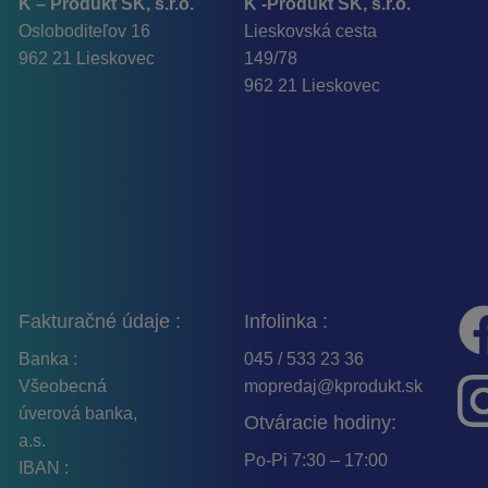
K – Produkt SK, s.r.o.
K -Produkt SK, s.r.o.
Osloboditeľov 16
Lieskovská cesta
962 21 Lieskovec
149/78
962 21 Lieskovec
Fakturačné údaje :
Infolinka :
Banka :
045 / 533 23 36
Všeobecná
mopredaj@kprodukt.sk
úverová banka,
Otváracie hodiny:
a.s.
Po-Pi 7:30 – 17:00
IBAN :