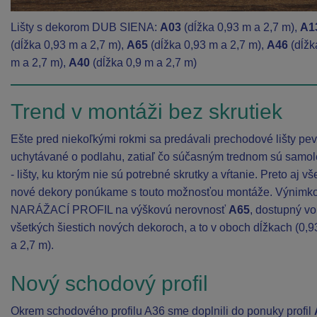
Lišty s dekorom DUB SIENA:
A03
(dĺžka 0,93 m a 2,7 m),
A1
(dĺžka 0,93 m a 2,7 m),
A65
(dĺžka 0,93 m a 2,7 m),
A46
(dĺžk
m a 2,7 m),
A40
(dĺžka 0,9 m a 2,7 m)
Trend v montáži bez skrutiek
Ešte pred niekoľkými rokmi sa predávali prechodové lišty pe
uchytávané o podlahu, zatiaľ čo súčasným trednom sú samo
- lišty, ku ktorým nie sú potrebné skrutky a vŕtanie. Preto aj vš
nové dekory ponúkame s touto možnosťou montáže. Výnimko
NARÁŽACÍ PROFIL na výškovú nerovnosť
A65
, dostupný vo
všetkých šiestich nových dekoroch, a to v oboch dĺžkach (0,
a 2,7 m).
Nový schodový profil
Okrem schodového profilu A36 sme doplnili do ponuky profil