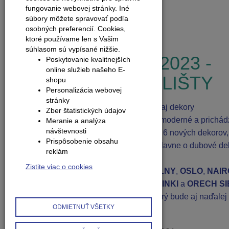
tl
fungovanie webovej stránky. Iné
súbory môžete spravovať podľa
osobných preferencií.
Cookies,
Zobraziť všetky novinky
ktoré používame len s Vašim
súhlasom sú vypísané nižšie.
VEĽKÉ NOVINKY 2023 -
Poskytovanie kvalitnejších
online služieb našeho E-
NOVÉ DEKORY A LIŠTY
shopu
Personalizácia webovej
stránky
S pribudajúcimi dekormi podláh pribúdajú aj dekory
Zber štatistických údajov
prechodových líšt. Niektoré vzory sú už nemoderné a prichád
Meranie a analýza
návštevnosti
nové drevodekory. Zaradili sme do ponuky 6 nových dekorov,
Prispôsobenie obsahu
ktoré budú vládnuť najbližším rokom. Ide hlavne o dubové de
reklám
ktorých, ako sa zdá, nie je nikdy dosť.
Zistite viac o cookies
K najnovším dubovým dekorom
NATURÁLNY
,
OSLO
,
NAIR
pribúdajú,
DUB JASMÍNOVÝ
,
DUB HELSINKI
a
ORECH S
(nahrádza príliš vzorovaný dub antický, ktorý bude aj naďalej
ODMIETNUŤ VŠETKY
ponuke podľa záujmu).