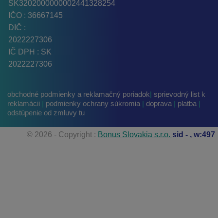
SK3202000000002441328254
IČO : 36667145
DIČ :
2022227306
IČ DPH : SK
2022227306
obchodné podmienky a reklamačný poriadok
|
sprievodný list k
reklamácii
|
podmienky ochrany súkromia
|
doprava
|
platba
|
odstúpenie od zmluvy tu
© 2026 - Copyright :
Bonus Slovakia s.r.o.
sid -
, w:497