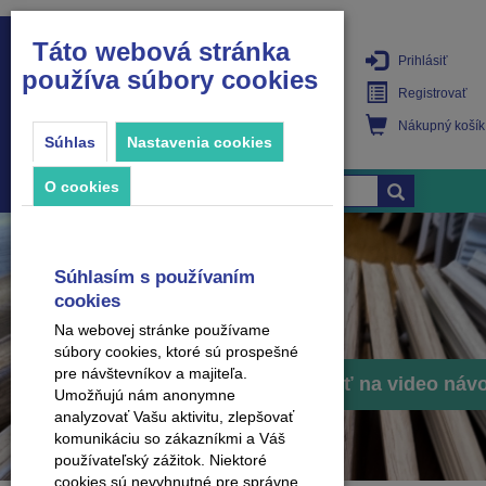
Táto webová stránka
Prihlásiť
používa súbory cookies
PRODUKTY
Registrovať
Nákupný košík
Súhlas
Nastavenia cookies
O cookies
Súhlasím s používaním
cookies
Na webovej stránke používame
súbory cookies, ktoré sú prospešné
pre návštevníkov a majiteľa.
Prejsť na video náv
Umožňujú nám anonymne
analyzovať Vašu aktivitu, zlepšovať
komunikáciu so zákazníkmi a Váš
používateľský zážitok. Niektoré
cookies sú nevyhnutné pre správne