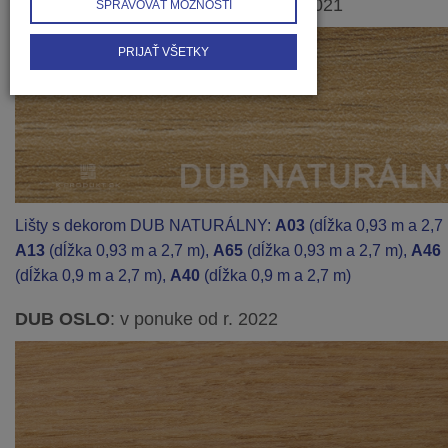
DUB NATURÁLNY
: v ponuke od r. 2021
SPRAVOVAŤ MOŽNOSTI
PRIJAŤ VŠETKY
Lišty s dekorom DUB NATURÁLNY:
A03
(dĺžka 0,93 m a 2,7 
A13
(dĺžka 0,93 m a 2,7 m),
A65
(dĺžka 0,93 m a 2,7 m),
A46
(dĺžka 0,9 m a 2,7 m),
A40
(dĺžka 0,9 m a 2,7 m)
DUB OSLO
: v ponuke od r. 2022