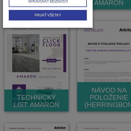
KATALÓG
AMARON
SPRAVOVAŤ MOŽNOSTI
PRIJAŤ VŠETKY
NÁVOD NA
TECHNICKÝ
POLOŽENIE
LIST: AMARON
(HERRINGBON