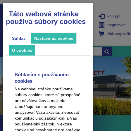
Táto webová stránka
Prihlásiť
používa súbory cookies
PRODUKTY
Registrovať
Nákupný košík
Súhlas
Nastavenia cookies
O cookies
Súhlasím s používaním
cookies
KATALÓGY
Na webovej stránke používame
súbory cookies, ktoré sú prospešné
pre návštevníkov a majiteľa.
Umožňujú nám anonymne
analyzovať Vašu aktivitu, zlepšovať
komunikáciu so zákazníkmi a Váš
používateľský zážitok. Niektoré
Späť na zoznam značiek
cookies sú nevyhnutné pre správne