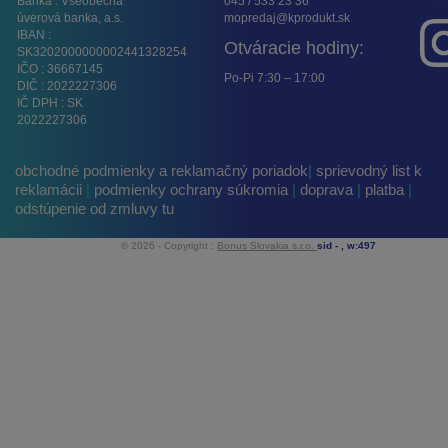
Banka : Všeobecná
045 / 533 23 36
úverová banka, a.s.
mopredaj@kprodukt.sk
IBAN :
Otváracie hodiny:
SK3202000000002441328254
IČO : 36667145
Po-Pi 7:30 – 17:00
DIČ : 2022227306
IČ DPH : SK
2022227306
obchodné podmienky a reklamačný poriadok
|
sprievodný list k
reklamácii
|
podmienky ochrany súkromia
|
doprava
|
platba
|
odstúpenie od zmluvy tu
© 2026 - Copyright :
Bonus Slovakia s.r.o.
sid -
, w:497