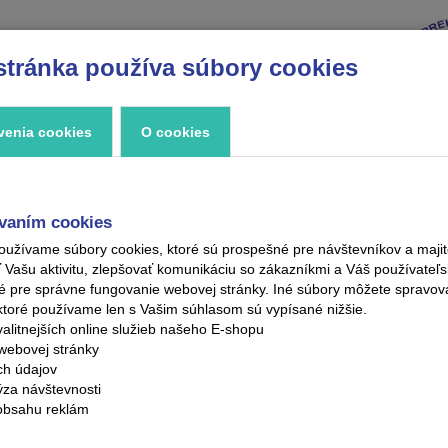
stránka používa súbory cookies
VÝPREDAJ
ZNAČKY
ZAUJÍMAVOSTI
KONTAKT
venia cookies
O cookies
vaním cookies
oužívame súbory cookies, ktoré sú prospešné pre návštevníkov a maj
ašu aktivitu, zlepšovať komunikáciu so zákazníkmi a Váš používateľsk
é pre správne fungovanie webovej stránky. Iné súbory môžete spravo
ktoré používame len s Vašim súhlasom sú vypísané nižšie.
alitnejších online služieb našeho E-shopu
webovej stránky
ých údajov
ýza návštevnosti
obsahu reklám