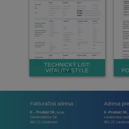
TECHNICKÝ LIST:
VITALITY STYLE
PO
Fakturačná adresa :
Adresa pre
K – Produkt SK, s.r.o.
K -Produkt SK, 
Osloboditeľov 16
Lieskovská ces
962 21 Lieskovec
962 21 Lieskov