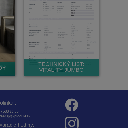
TECHNICKÝ LIST:
JOY
VITALITY JUMBO
folinka :
 / 533 23 36
redaj@kprodukt.sk
váracie hodiny: