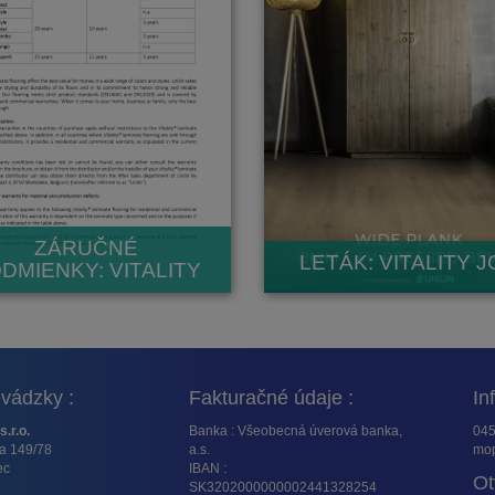
ZÁRUČNÉ
LETÁK: VITALITY 
DMIENKY: VITALITY
vádzky :
Fakturačné údaje :
In
s.r.o.
Banka : Všeobecná úverová banka,
045
ta 149/78
a.s.
mop
ec
IBAN :
Ot
SK3202000000002441328254