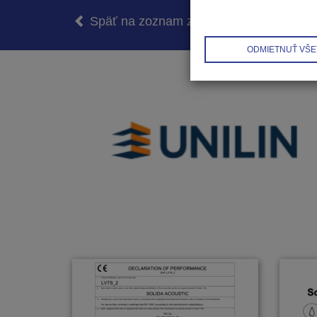
Späť na zoznam značiek
ODMIETNUŤ VŠE