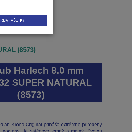
RIJAŤ VŠETKY
URAL (8573)
ub Harlech 8.0 mm
a 32 SUPER NATURAL
(8573)
dláh Krono Original prináša extrémne prirodený
j podlahy. Je saténovo jemný a matný. Svojou