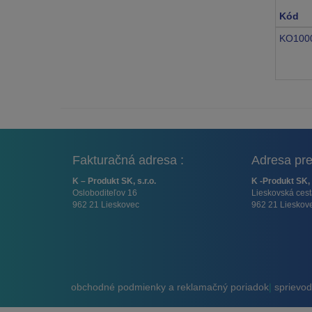
Kód
KO100
Fakturačná adresa :
Adresa pre
K – Produkt SK, s.r.o.
K -Produkt SK, 
Osloboditeľov 16
Lieskovská ces
962 21 Lieskovec
962 21 Lieskov
obchodné podmienky a reklamačný poriadok
|
sprievodn