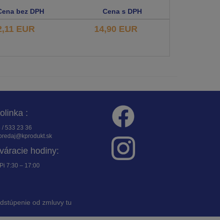
Cena bez DPH
Cena s DPH
2,11 EUR
14,90 EUR
folinka :
 / 533 23 36
redaj@kprodukt.sk
váracie hodiny:
Pi 7:30 – 17:00
dstúpenie od zmluvy tu