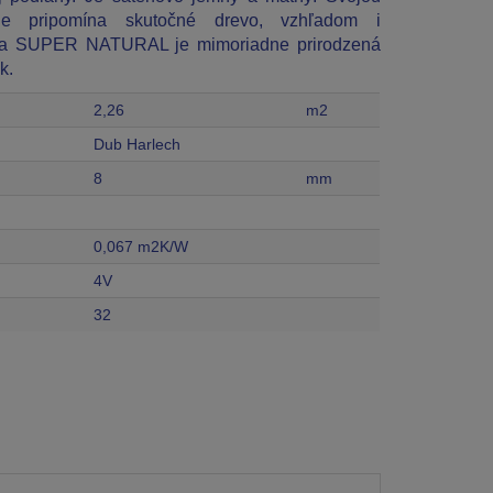
rne pripomína skutočné drevo, vzhľadom i
kcia SUPER NATURAL je mimoriadne prirodzená
k.
2,26
m2
Dub Harlech
8
mm
0,067 m2K/W
4V
32