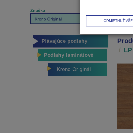
Značka
Krono Originál
ODMIETNUŤ VŠE
Prod
Plávajúce podlahy
LP
Podlahy laminátové
Krono Originál