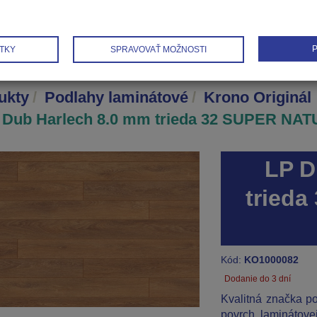
P
TKY
SPRAVOVAŤ MOŽNOSTI
ukty
Podlahy laminátové
Krono Originál
 Dub Harlech 8.0 mm trieda 32 SUPER NAT
LP D
tried
Kód:
KO1000082
Dodanie do 3 dní
Kvalitná značka po
povrch laminátove