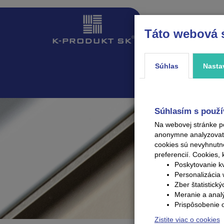
Táto webová 
ÚVOD
PRODUKTY
Súhlas
Nasta
Súhlasím s použí
Na webovej stránke p
anonymne analyzovať V
cookies sú nevyhnutn
preferencií.
Cookies, 
Poskytovanie kv
Personalizácia 
Zber štatistick
Meranie a anal
Prispôsobenie 
Zistite viac o cookies