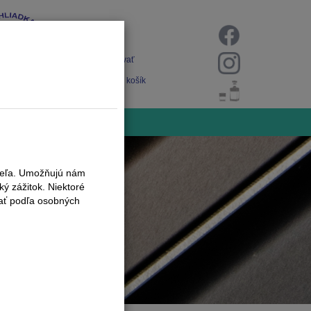
Prihlásiť
Registrovať
Nákupný košík
iteľa. Umožňujú nám
ý zážitok. Niektoré
vať podľa osobných