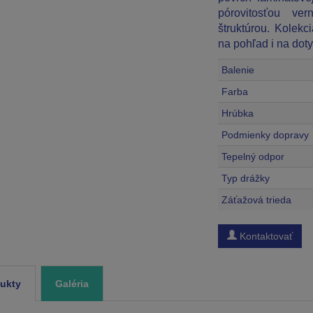
pórovitosťou ve
štruktúrou. Kole
na pohľad i na doty
Balenie
Farba
Hrúbka
Podmienky dopravy
Tepelný odpor
Typ drážky
Záťažová trieda
Kontaktovať
ukty
Galéria