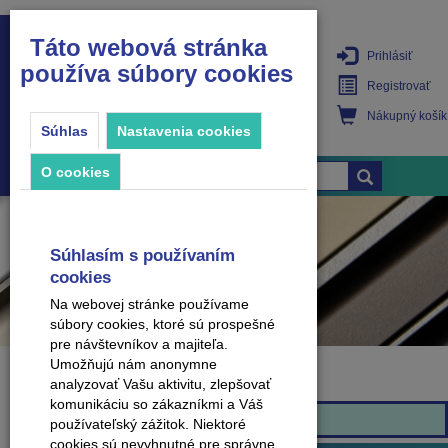
Táto webová stránka
Prihlásiť
používa súbory cookies
PRODUKTY
Registrovať
Nákupný košík
Súhlas
Nastavenia cookies
O cookies
Súhlasím s používaním
cookies
Na webovej stránke používame
súbory cookies, ktoré sú prospešné
pre návštevníkov a majiteľa.
Umožňujú nám anonymne
analyzovať Vašu aktivitu, zlepšovať
Značka
komunikáciu so zákazníkmi a Váš
Classen
používateľský zážitok. Niektoré
cookies sú nevyhnutné pre správne