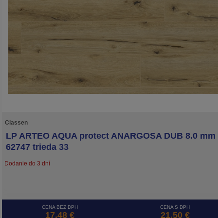
Classen
LP ARTEO AQUA protect ANARGOSA DUB 8.0 mm
62747 trieda 33
Dodanie do 3 dní
CENA BEZ DPH
CENA S DPH
17,48 €
21,50 €