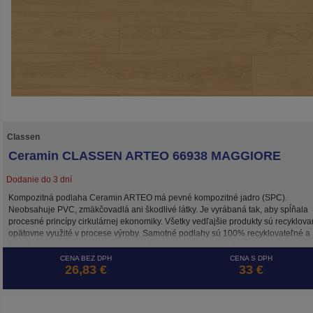
Classen
Ceramin CLASSEN ARTEO 66938 MAGGIORE
Dodanie do 3 dní
Kompozitná podlaha Ceramin ARTEO má pevné kompozitné jadro (SPC).
Neobsahuje PVC, zmäkčovadlá ani škodlivé látky. Je vyrábaná tak, aby spĺňala
procesné princípy cirkulárnej ekonomiky. Všetky vedľajšie produkty sú recyklova
opätovne využité v procese výroby. Samotné podlahy sú 100% recyklovateľné a
šetrné k životnému prostrediu. Vysoká trieda odolnosti zaručuje dlhodobú životn
a to aj pri záťaži v komerčne využívaných priestoroch.
CENA BEZ DPH
CENA S DPH
26,83 €
33 €