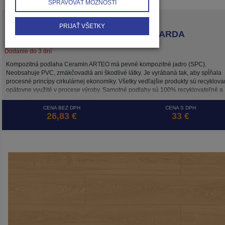
SPRAVOVAŤ MOŽNOSTI
Classen
PRIJAŤ VŠETKY
Ceramin CLASSEN ARTEO 66937 GARDA
Dodanie do 3 dní
Kompozitná podlaha Ceramin ARTEO má pevné kompozitné jadro (SPC).
Neobsahuje PVC, zmäkčovadlá ani škodlivé látky. Je vyrábaná tak, aby spĺňala
procesné princípy cirkulárnej ekonomiky. Všetky vedľajšie produkty sú recyklova
opätovne využité v procese výroby. Samotné podlahy sú 100% recyklovateľné a
šetrné k životnému prostrediu. Vysoká trieda odolnosti zaručuje dlhodobú životn
a to aj pri záťaži v komerčne využívaných priestoroch.
CENA BEZ DPH
CENA S DPH
26,83 €
33 €