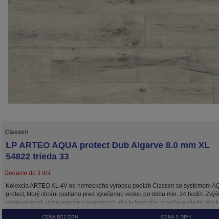
Classen
LP ARTEO AQUA protect Dub Algarve 8.0 mm XL
54822 trieda 33
Dodanie do 3 dní
Kolekcia ARTEO XL 4V od nemeckého výrobcu podláh Classen so systémom A
protect, ktorý chráni podlahu pred vytečenou vodou po dobu min. 24 hodín. Zvý
vodeodolnosť určite oceníte v priestoroch ako je kuchyňa, chodba a všade tam 
hrozí vyliatie vody na podlahu. Všetky dekory tejto kolekcie sú v modernom širo
CENA BEZ DPH
CENA S DPH