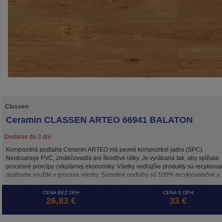
Classen
Ceramin CLASSEN ARTEO 66941 BALATON
Dodanie do 3 dní
Kompozitná podlaha Ceramin ARTEO má pevné kompozitné jadro (SPC).
Neobsahuje PVC, zmäkčovadlá ani škodlivé látky. Je vyrábaná tak, aby spĺňala
procesné princípy cirkulárnej ekonomiky. Všetky vedľajšie produkty sú recyklova
opätovne využité v procese výroby. Samotné podlahy sú 100% recyklovateľné a
šetrné k životnému prostrediu. Vysoká trieda odolnosti zaručuje dlhodobú životn
a to aj pri záťaži v komerčne využívaných priestoroch.
CENA BEZ DPH
CENA S DPH
26,83 €
33 €