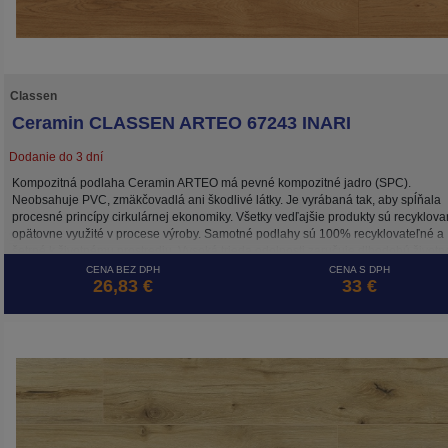
Classen
Ceramin CLASSEN ARTEO 67243 INARI
Dodanie do 3 dní
Kompozitná podlaha Ceramin ARTEO má pevné kompozitné jadro (SPC).
Neobsahuje PVC, zmäkčovadlá ani škodlivé látky. Je vyrábaná tak, aby spĺňala
procesné princípy cirkulárnej ekonomiky. Všetky vedľajšie produkty sú recyklova
opätovne využité v procese výroby. Samotné podlahy sú 100% recyklovateľné a
šetrné k životnému prostrediu. Vysoká trieda odolnosti zaručuje dlhodobú životn
a to aj pri záťaži v komerčne využívaných priestoroch.
CENA BEZ DPH
CENA S DPH
26,83 €
33 €