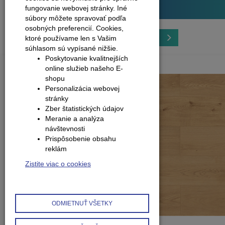
Plávajúce podlahy
fungovanie webovej stránky. Iné
súbory môžete spravovať podľa
osobných preferencií.
Cookies,
1
2
3
4
5
ktoré používame len s Vašim
súhlasom sú vypísané nižšie.
Poskytovanie kvalitnejších
online služieb našeho E-
shopu
Personalizácia webovej
stránky
Zber štatistických údajov
Meranie a analýza
návštevnosti
Prispôsobenie obsahu
reklám
Zistite viac o cookies
ODMIETNUŤ VŠETKY