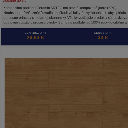
Dodanie do 3 dní
Kompozitná podlaha Ceramin ARTEO má pevné kompozitné jadro (SPC).
Neobsahuje PVC, zmäkčovadlá ani škodlivé látky. Je vyrábaná tak, aby spĺňala
procesné princípy cirkulárnej ekonomiky. Všetky vedľajšie produkty sú recyklova
opätovne využité v procese výroby. Samotné podlahy sú 100% recyklovateľné a
šetrné k životnému prostrediu. Vysoká trieda odolnosti zaručuje dlhodobú životn
a to aj pri záťaži v komerčne využívaných priestoroch.
CENA BEZ DPH
CENA S DPH
26,83 €
33 €