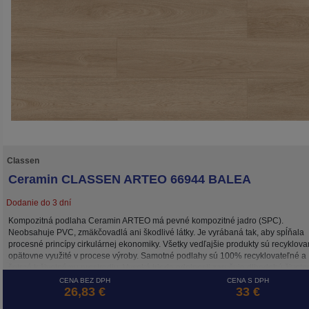
Classen
Ceramin CLASSEN ARTEO 66944 BALEA
Dodanie do 3 dní
Kompozitná podlaha Ceramin ARTEO má pevné kompozitné jadro (SPC).
Neobsahuje PVC, zmäkčovadlá ani škodlivé látky. Je vyrábaná tak, aby spĺňala
procesné princípy cirkulárnej ekonomiky. Všetky vedľajšie produkty sú recyklova
opätovne využité v procese výroby. Samotné podlahy sú 100% recyklovateľné a
šetrné k životnému prostrediu. Vysoká trieda odolnosti zaručuje dlhodobú životn
a to aj pri záťaži v komerčne využívaných priestoroch.
CENA BEZ DPH
CENA S DPH
26,83 €
33 €