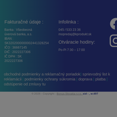
Fakturačné údaje :
Infolinka :
Banka : Všeobecná
045 / 533 23 36
úverová banka, a.s.
mopredaj@kprodukt.sk
IBAN :
Otváracie hodiny:
SK3202000000002441328254
IČO : 36667145
Po-Pi 7:30 – 17:00
DIČ : 2022227306
IČ DPH : SK
2022227306
obchodné podmienky a reklamačný poriadok
|
sprievodný list k
reklamácii
|
podmienky ochrany súkromia
|
doprava
|
platba
|
odstúpenie od zmluvy tu
© 2026 - Copyright :
Bonus Slovakia s.r.o.
sid -
, w:497