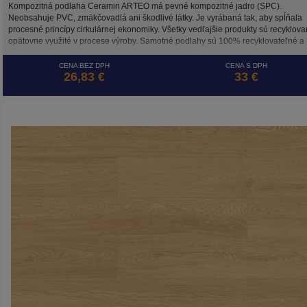
Kompozitná podlaha Ceramin ARTEO má pevné kompozitné jadro (SPC).
Neobsahuje PVC, zmäkčovadlá ani škodlivé látky. Je vyrábaná tak, aby spĺňala
procesné princípy cirkulárnej ekonomiky. Všetky vedľajšie produkty sú recyklova
opätovne využité v procese výroby. Samotné podlahy sú 100% recyklovateľné a
šetrné k životnému prostrediu. Vysoká trieda odolnosti zaručuje dlhodobú životn
a to aj pri záťaži v komerčne využívaných priestoroch.
CENA BEZ DPH
CENA S DPH
26,83 €
33 €