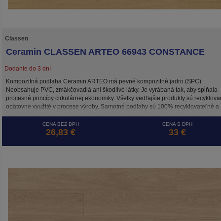
Classen
Ceramin CLASSEN ARTEO 66943 CONSTANCE
Dodanie do 3 dní
Kompozitná podlaha Ceramin ARTEO má pevné kompozitné jadro (SPC).
Neobsahuje PVC, zmäkčovadlá ani škodlivé látky. Je vyrábaná tak, aby spĺňala
procesné princípy cirkulárnej ekonomiky. Všetky vedľajšie produkty sú recyklova
opätovne využité v procese výroby. Samotné podlahy sú 100% recyklovateľné a
šetrné k životnému prostrediu. Vysoká trieda odolnosti zaručuje dlhodobú životn
a to aj pri záťaži v komerčne využívaných priestoroch.
CENA BEZ DPH
CENA S DPH
26,83 €
33 €