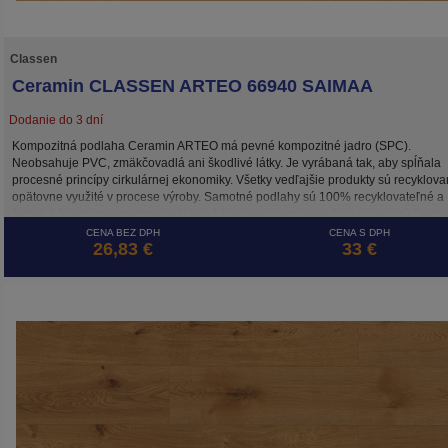
Classen
Ceramin CLASSEN ARTEO 66940 SAIMAA
Dodanie do 3 dní
Kompozitná podlaha Ceramin ARTEO má pevné kompozitné jadro (SPC).
Neobsahuje PVC, zmäkčovadlá ani škodlivé látky. Je vyrábaná tak, aby spĺňala
procesné princípy cirkulárnej ekonomiky. Všetky vedľajšie produkty sú recyklova
opätovne využité v procese výroby. Samotné podlahy sú 100% recyklovateľné a
šetrné k životnému prostrediu. Vysoká trieda odolnosti zaručuje dlhodobú životn
a to aj pri záťaži v komerčne využívaných priestoroch.
CENA BEZ DPH
CENA S DPH
26,83 €
33 €