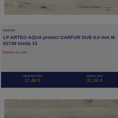
Classen
LP ARTEO AQUA protect DARFUR DUB 8.0 mm M
62749 trieda 33
Dodanie do 3 dní
CENA BEZ DPH
CENA S DPH
17,48 €
21,50 €