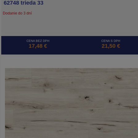
62748 trieda 33
Dodanie do 3 dní
CENA BEZ DPH
CENA S DPH
17,48 €
21,50 €