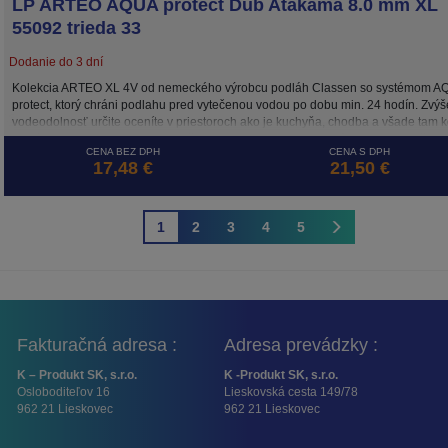
LP ARTEO AQUA protect Dub Atakama 8.0 mm XL
55092 trieda 33
Dodanie do 3 dní
Kolekcia ARTEO XL 4V od nemeckého výrobcu podláh Classen so systémom A
protect, ktorý chráni podlahu pred vytečenou vodou po dobu min. 24 hodín. Zvý
vodeodolnosť určite oceníte v priestoroch ako je kuchyňa, chodba a všade tam 
hrozí vyliatie vody na podlahu. Všetky dekory tejto kolekcie sú v modernom širo
CENA BEZ DPH
CENA S DPH
XL prevedení a každá lamela je po celom obvode lemovaná V drážkou.
17,48 €
21,50 €
1
2
3
4
5
Fakturačná adresa :
Adresa prevádzky :
K – Produkt SK, s.r.o.
K -Produkt SK, s.r.o.
Osloboditeľov 16
Lieskovská cesta 149/78
962 21 Lieskovec
962 21 Lieskovec