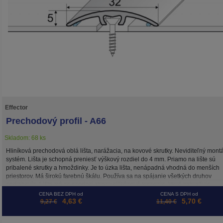
Effector
Prechodový profil - A66
Skladom: 68 ks
Hliníková prechodová oblá lišta, narážacia, na kovové skrutky. Neviditeľný mont
systém. Lišta je schopná preniesť výškový rozdiel do 4 mm. Priamo na lište sú
pribalené skrutky a hmoždinky. Je to úzka lišta, nenápadná vhodná do menších
priestorov. Má širokú farebnú škálu. Používa sa na spájanie všetkých druhov
podlahovín. Lišta má zo spodnej strany silikónové tesnenie, ktoré zabraňuje
klepaniu a vstupu prachu pod lištu.
CENA BEZ DPH od
CENA S DPH od
4,63 €
5,70 €
9,27 €
11,40 €