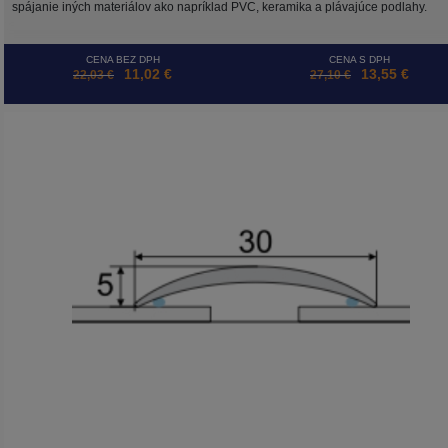
spájanie iných materiálov ako napríklad PVC, keramika a plávajúce podlahy.
CENA BEZ DPH
CENA S DPH
11,02 €
13,55 €
22,03 €
27,10 €