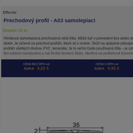
Effector
Prechodový profil - A03 samolepiaci
Skladom: 62 ks
Hliníková samolepiaca prechodová oblá lišta. Môže byť v prevedení kov alebo d
dekór. Je určená na prechod podláh, ktoré sú v rovine. Slúži na spájanie plávajú
podláh všetkých druhov, PVC, keramiky. Je to veľmi často používaná lišta – je úz
tým pádom nenápadná a má širokú farebnú škálu. Ideálna na podlahové kúrenie
Lišta má zo spodnej strany silikónové tesnenie, ktoré zabraňuje klepaniu a vstu
prachu pod lištu.
CENA BEZ DPH od
CENA S DPH od
4,02 €
4,95 €
8,05 €
9,90 €