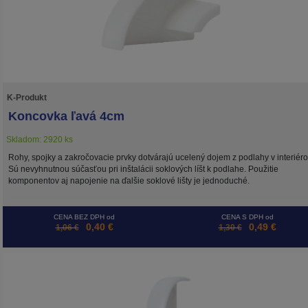
K-Produkt
Koncovka ľavá 4cm
Skladom: 2920 ks
Rohy, spojky a zakročovacie prvky dotvárajú ucelený dojem z podlahy v interiéro
Sú nevyhnutnou súčasťou pri inštalácii soklových líšt k podlahe. Použitie
komponentov aj napojenie na ďalšie soklové lišty je jednoduché.
CENA BEZ DPH od
CENA S DPH od
0,40 €
0,49 €
1,06 €
1,30 €