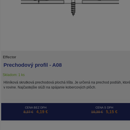
Effector
Prechodový profil - A08
Skladom: 1 ks
Hliníková skrutková prechodová plochá lišta. Je určená na prechod podláh, ktor
v rovine. Najčastejšie slúži na spájanie kobercových plôch.
CENA BEZ DPH
CENA S DPH
4,19 €
5,15 €
8,37 €
10,30 €