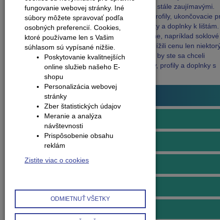
tými najžiadanejšími, ale zľavy až 70% ich robia stále zaujímavými.
fungovanie webovej stránky. Iné
Výpredaj sa týka produktov ako: vyrovnávacie profily, ukončovacie pro
súbory môžete spravovať podľa
prechodové profily, schodové profily, soklové lišty a doplnky k lištám.
osobných preferencií.
Cookies,
Niektoré rady produktov vypredávame kompletne, napríklad soklové l
ktoré používame len s Vašim
QUEEN. V prípade podlahových profilov sme znížili cenu len niektor
súhlasom sú vypísané nižšie.
dekorov (farieb a vzorov) určitých produktov. Ak by ste sa chceli
Poskytovanie kvalitnejších
skonzultovať ako zladiť zlacnené podlahové lišty, profily a doplnky s
online služieb našeho E-
podlahou, radi vám poradíme.
shopu
Personalizácia webovej
Podlahové profily
stránky
Zber štatistických údajov
Meranie a analýza
Prechodové profily
návštevnosti
Prispôsobenie obsahu
Vyrovnávacie profily
reklám
Zistite viac o cookies
Schodové profily
Ukončovacie profily
ODMIETNUŤ VŠETKY
Profily ku keramike