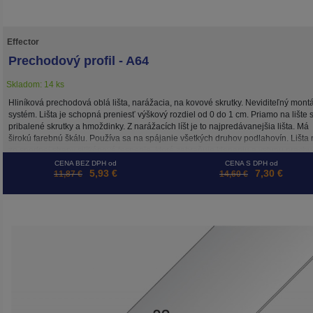
Effector
Prechodový profil - A64
Skladom: 14 ks
Hliníková prechodová oblá lišta, narážacia, na kovové skrutky. Neviditeľný mont
systém. Lišta je schopná preniesť výškový rozdiel od 0 do 1 cm. Priamo na lište 
pribalené skrutky a hmoždinky. Z narážacích líšt je to najpredávanejšia lišta. Má
širokú farebnú škálu. Používa sa na spájanie všetkých druhov podlahovín. Lišta
zo spodnej strany silikónové tesnenie, ktoré zabraňuje klepaniu a vstupu prachu
pod lištu.
CENA BEZ DPH od
CENA S DPH od
5,93 €
7,30 €
11,87 €
14,60 €