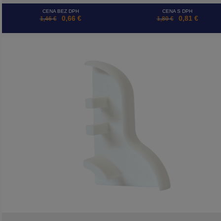
CENA BEZ DPH
CENA S DPH
0,66 €
0,81 €
1,46 €
1,80 €