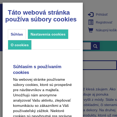
Táto webová stránka
Prihlásiť
používa súbory cookies
PRODUKTY
Registrovať
Nákupný košík
Súhlas
Nastavenia cookies
O cookies
Značky
Všetky značky
Súhlasím s používaním
cookies
VÝPREDAJ
Na webovej stránke používame
súbory cookies, ktoré sú prospešné
Zľavy až do 70% dávame na produkty, o ktoré už klesá záujem. Ako
pre návštevníkov a majiteľa.
mení vkus a potreby zákazníkov, tak sa prispôsobuje aj ponuka
Umožňujú nám anonymne
podlahových líšt a doplnkov. Niektoré dekory už vyšli z módy. Stále 
analyzovať Vašu aktivitu, zlepšovať
však takéto lišty dajú skombinovať s podlahami, obkladmi, či stenami
komunikáciu so zákazníkmi a Váš
našej ponuke nájdete najmodernejšie materiály a dekory. Na druhej
používateľský zážitok. Niektoré
strane dopredávame za bezkonkurenčné ceny produkty, ktoré už nie
cookies sú nevyhnutné pre správne