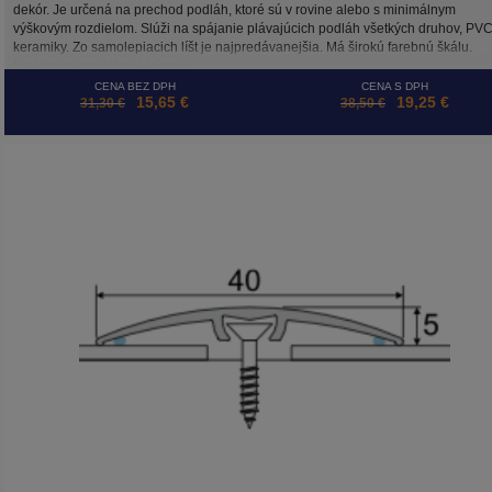
dekór. Je určená na prechod podláh, ktoré sú v rovine alebo s minimálnym
výškovým rozdielom. Slúži na spájanie plávajúcich podláh všetkých druhov, PVC
keramiky. Zo samolepiacich líšt je najpredávanejšia. Má širokú farebnú škálu.
Ideálna na podlahové kúrenie.
CENA BEZ DPH
CENA S DPH
15,65 €
19,25 €
31,30 €
38,50 €