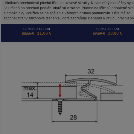
Hliníková prechodová plochá lišta, na kovové skrutky. Neviditeľný montážny sys
Je určená na prechod podláh, ktoré sú v rovine. Priamo na lište sú pribalené skr
a hmoždinky. Používa sa na spájanie všetkých druhov podlahovín. Lišta má zo
spodnej strany silikónové tesnenie, ktoré zabraňuje klepaniu a vstupu prachu p
lištu.
CENA BEZ DPH od
CENA S DPH od
11,06 €
13,60 €
22,11 €
27,20 €