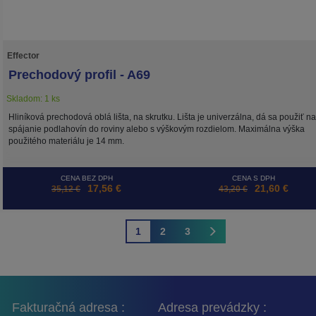
Effector
Prechodový profil - A69
Skladom: 1 ks
Hliníková prechodová oblá lišta, na skrutku. Lišta je univerzálna, dá sa použiť na
spájanie podlahovín do roviny alebo s výškovým rozdielom. Maximálna výška
použitého materiálu je 14 mm.
CENA BEZ DPH
CENA S DPH
17,56 €
21,60 €
35,12 €
43,20 €
1
2
3
Fakturačná adresa :
Adresa prevádzky :