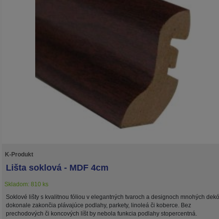
K-Produkt
Lišta soklová - MDF 4cm
Skladom: 810 ks
Soklové lišty s kvalitnou fóliou v elegantných tvaroch a designoch mnohých dek
dokonale zakončia plávajúce podlahy, parkety, linoleá či koberce. Bez
prechodových či koncových líšt by nebola funkcia podlahy stopercentná.