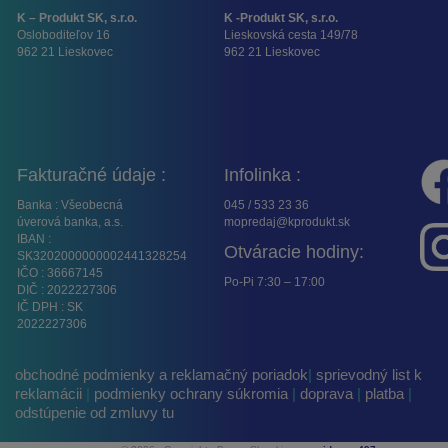
K – Produkt SK, s.r.o.
K -Produkt SK, s.r.o.
Osloboditeľov 16
Lieskovská cesta 149/78
962 21 Lieskovec
962 21 Lieskovec
Fakturačné údaje :
Infolinka :
Banka : Všeobecná
045 / 533 23 36
úverová banka, a.s.
mopredaj@kprodukt.sk
IBAN :
Otváracie hodiny:
SK3202000000002441328254
IČO : 36667145
Po-Pi 7:30 – 17:00
DIČ : 2022227306
IČ DPH : SK
2022227306
obchodné podmienky a reklamačný poriadok
|
sprievodný list k
reklamácii
|
podmienky ochrany súkromia
|
doprava
|
platba
|
odstúpenie od zmluvy tu