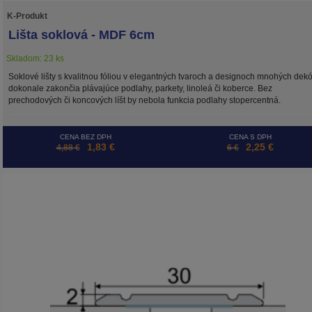
K-Produkt
Lišta soklová - MDF 6cm
Skladom: 23 ks
Soklové lišty s kvalitnou fóliou v elegantných tvaroch a designoch mnohých dek
dokonale zakončia plávajúce podlahy, parkety, linoleá či koberce. Bez
prechodových či koncových líšt by nebola funkcia podlahy stopercentná.
CENA BEZ DPH
CENA S DPH
1,83 €
2,25 €
4,88 €
6 €