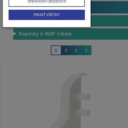
SPRAVOVAŤ MOŽNOSTI
Obvodové lišty (soklové)
PRIJAŤ VŠETKY
Lišty soklové MDF
Doplnky k MDF lištám
1
2
3