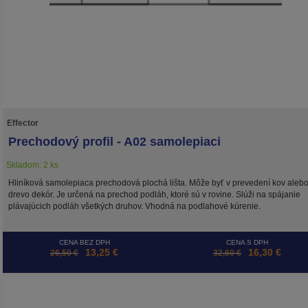
Effector
Prechodový profil - A02 samolepiaci
Skladom: 2 ks
Hliníková samolepiaca prechodová plochá lišta. Môže byť v prevedení kov aleb
drevo dekór. Je určená na prechod podláh, ktoré sú v rovine. Slúži na spájanie
plávajúcich podláh všetkých druhov. Vhodná na podlahové kúrenie.
CENA BEZ DPH
CENA S DPH
13,25 €
16,30 €
26,50 €
32,60 €