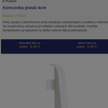
K-Produkt
Koncovka pravá 4cm
Skladom: 2702 ks
Rohy, spojky a zakročovacie prvky dotvárajú ucelený dojem z podlahy v interiéro
Sú nevyhnutnou súčasťou pri inštalácii soklových líšt k podlahe. Použitie
komponentov aj napojenie na ďalšie soklové lišty je jednoduché.
CENA BEZ DPH od
CENA S DPH od
0,40 €
0,49 €
1,06 €
1,30 €