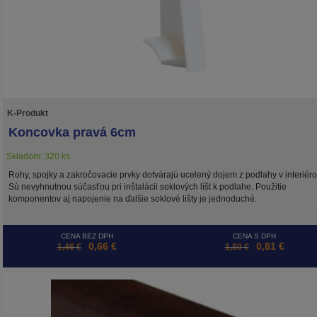
K-Produkt
Koncovka pravá 6cm
Skladom: 320 ks
Rohy, spojky a zakročovacie prvky dotvárajú ucelený dojem z podlahy v interiéro
Sú nevyhnutnou súčasťou pri inštalácii soklových líšt k podlahe. Použitie
komponentov aj napojenie na ďalšie soklové lišty je jednoduché.
CENA BEZ DPH
CENA S DPH
0,66 €
0,81 €
1,46 €
1,80 €