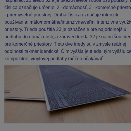
napríklad, 23 alebo 32 a je ukazovateľom odolnosti podlahy.
číslica označuje určenie: 2 - domácnosť, 3 - komerčné priesto
- priemyselné priestory. Druhá číslica označuje intenzitu
používania: málo/normálne/intenzívne/veľmi intenzívne využ
priestory. Trieda použitia 23 je označenie pre najodolnejšiu
podlahu do domácnosti, a zároveň trieda 32 je najnižšou trie
pre komerčné priestory. Tieto dve triedy sú v zmysle reálnej
odolnosti takmer identické. Čím vyššia je trieda, tým vyššiu c
kompozitnej vinylovej podlahy môžno očakávať.