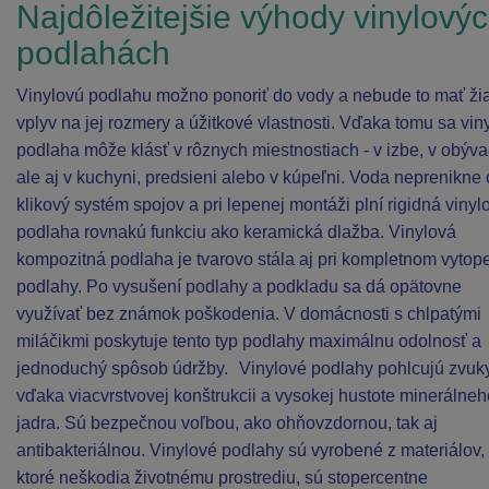
Najdôležitejšie výhody vinylový
podlahách
Vinylovú podlahu možno ponoriť do vody a nebude to mať ži
vplyv na jej rozmery a úžitkové vlastnosti. Vďaka tomu sa vin
podlaha môže klásť v rôznych miestnostiach - v izbe, v obýva
ale aj v kuchyni, predsieni alebo v kúpeľni. Voda neprenikne
klikový systém spojov a pri lepenej montáži plní rigidná vinyl
podlaha rovnakú funkciu ako keramická dlažba. Vinylová
kompozitná podlaha je tvarovo stála aj pri kompletnom vytop
podlahy. Po vysušení podlahy a podkladu sa dá opätovne
využívať bez známok poškodenia. V domácnosti s chlpatými
miláčikmi poskytuje tento typ podlahy maximálnu odolnosť a
jednoduchý spôsob údržby. Vinylové podlahy pohlcujú zvuk
vďaka viacvrstvovej konštrukcii a vysokej hustote minerálneh
jadra. Sú bezpečnou voľbou, ako ohňovzdornou, tak aj
antibakteriálnou. Vinylové podlahy sú vyrobené z materiálov,
ktoré neškodia životnému prostrediu, sú stopercentne