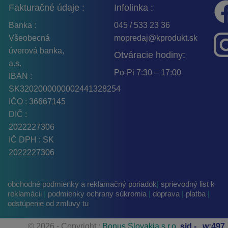
Fakturačné údaje :
Infolinka :
Banka :
045 / 533 23 36
Všeobecná
mopredaj@kprodukt.sk
úverová banka,
Otváracie hodiny:
a.s.
Po-Pi 7:30 – 17:00
IBAN :
SK3202000000002441328254
IČO : 36667145
DIČ :
2022227306
IČ DPH : SK
2022227306
obchodné podmienky a reklamačný poriadok
|
sprievodný list k
reklamácii
|
podmienky ochrany súkromia
|
doprava
|
platba
|
odstúpenie od zmluvy tu
© 2026 - Copyright :
Bonus Slovakia s.r.o.
sid -
, w:497