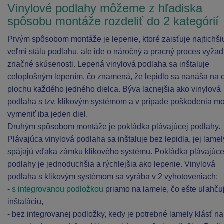
Vinylové podlahy môžeme z hľadiska
spôsobu montáže rozdeliť do 2 kategórií
Prvým spôsobom montáže je lepenie, ktoré zaisťuje najtichši
veľmi stálu podlahu, ale ide o náročný a pracný proces vyžad
značné skúsenosti. Lepená vinylová podlaha sa inštaluje
celoplošným lepením, čo znamená, že lepidlo sa nanáša na 
plochu každého jedného dielca. Býva lacnejšia ako vinylová
podlaha s tzv. klikovým systémom a v prípade poškodenia m
vymeniť iba jeden diel.
Druhým spôsobom montáže je pokládka plávajúcej podlahy.
Plávajúca vinylová podlaha sa inštaluje bez lepidla, jej lamel
spájajú vďaka zámku klikového systému. Pokládka plávajúce
podlahy je jednoduchšia a rýchlejšia ako lepenie. Vinylová
podlaha s klikovým systémom sa vyrába v 2 vyhotoveniach:
-
s integrovanou podložkou
priamo na lamele, čo ešte uľahču
inštaláciu,
- bez integrovanej podložky, kedy je potrebné lamely klásť na