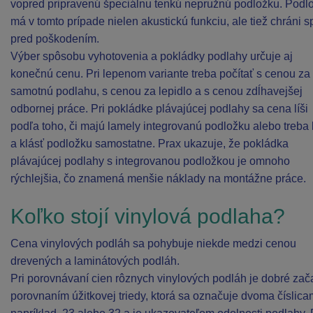
vopred pripravenú špeciálnu tenkú nepružnú podložku. Podl
má v tomto prípade nielen akustickú funkciu, ale tiež chráni s
pred poškodením.
Výber spôsobu vyhotovenia a pokládky podlahy určuje aj
konečnú cenu. Pri lepenom variante treba počítať s cenou za
samotnú podlahu, s cenou za lepidlo a s cenou zdĺhavejšej
odbornej práce. Pri pokládke plávajúcej podlahy sa cena líši
podľa toho, či majú lamely integrovanú podložku alebo treba 
a klásť podložku samostatne. Prax ukazuje, že pokládka
plávajúcej podlahy s integrovanou podložkou je omnoho
rýchlejšia, čo znamená menšie náklady na montážne práce.
Koľko stojí vinylová podlaha?
Cena vinylových podláh sa pohybuje niekde medzi cenou
drevených a laminátových podláh.
Pri porovnávaní cien rôznych vinylových podláh je dobré zač
porovnaním úžitkovej triedy, ktorá sa označuje dvoma číslica