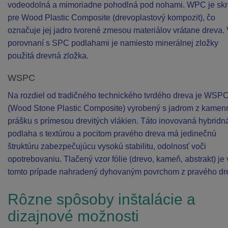
vodeodolná a mimoriadne pohodlná pod nohami. WPC je skr
pre Wood Plastic Composite (drevoplastový kompozit), čo
označuje jej jadro tvorené zmesou materiálov vrátane dreva.
porovnaní s SPC podlahami je namiesto minerálnej zložky
použitá drevná zložka.
WSPC
Na rozdiel od tradičného technického tvrdého dreva je WSP
(Wood Stone Plastic Composite) vyrobený s jadrom z kame
prášku s prímesou drevitých vlákien. Táto inovovaná hybridn
podlaha s textúrou a pocitom pravého dreva má jedinečnú
štruktúru zabezpečujúcu vysokú stabilitu, odolnosť voči
opotrebovaniu. Tlačený vzor fólie (drevo, kameň, abstrakt) je 
tomto prípade nahradený dyhovaným povrchom z pravého dr
Rôzne spôsoby inštalácie a
dizajnové možnosti