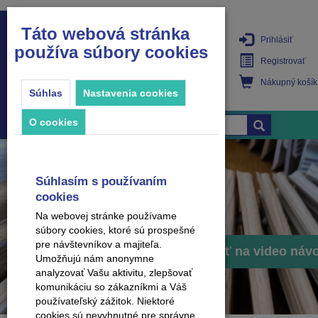
Táto webová stránka
Prihlásiť
používa súbory cookies
PRODUKTY
Registrovať
Nákupný košík
Súhlas
Nastavenia cookies
O cookies
Súhlasím s používaním
cookies
Na webovej stránke používame
súbory cookies, ktoré sú prospešné
pre návštevníkov a majiteľa.
Prejsť na video náv
Umožňujú nám anonymne
analyzovať Vašu aktivitu, zlepšovať
komunikáciu so zákazníkmi a Váš
používateľský zážitok. Niektoré
cookies sú nevyhnutné pre správne