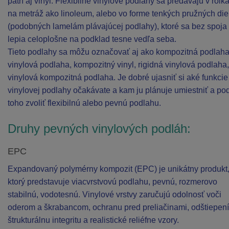
patrí aj vinyl. Flexibilné vinylové podlahy sa predávajú v rolk
na metráž ako linoleum, alebo vo forme tenkých pružných die
(podobných lamelám plávajúcej podlahy), ktoré sa bez spoja
lepia celoplošne na podklad tesne vedľa seba.
Tieto podlahy sa môžu označovať aj ako kompozitná podlaha
vinylová podlaha, kompozitný vinyl, rigidná vinylová podlaha,
vinylová kompozitná podlaha. Je dobré ujasniť si aké funkcie
vinylovej podlahy očakávate a kam ju plánuje umiestniť a po
toho zvoliť flexibilnú alebo pevnú podlahu.
Druhy pevných vinylových podláh:
EPC
Expandovaný polymérny kompozit (EPC) je unikátny produkt
ktorý predstavuje viacvrstvovú podlahu, pevnú, rozmerovo
stabilnú, vodotesnú. Vinylové vrstvy zaručujú odolnosť voči
oderom a škrabancom, ochranu pred preliačinami, odštiepen
štrukturálnu integritu a realistické reliéfne vzory.