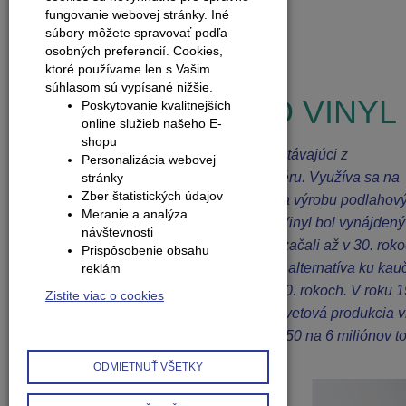
tl
fungovanie webovej stránky. Iné
súbory môžete spravovať podľa
osobných preferencií.
Cookies,
Zobraziť všetky novinky
ktoré používame len s Vašim
súhlasom sú vypísané nižšie.
NIE JE VINYL AKO VINYL
Poskytovanie kvalitnejších
online služieb našeho E-
shopu
Vinyl je syntetická živica alebo plast pozostávajúci z
Personalizácia webovej
polyvinylchloridu alebo príbuzného polyméru. Využíva sa na
stránky
Zber štatistických údajov
tapety, krycie materiály, hudobné platne, na výrobu podlahov
Meranie a analýza
krytín, nábytku alebo dokonca oblečenia. Vinyl bol vynájdený
návštevnosti
19. storočí, ale prvé experimenty s ním sa začali až v 30. rok
Prispôsobenie obsahu
20. storočia. Vinyl bol využívaný často ako alternatíva ku kau
reklám
Priemyselné využitie vinylu sa rozšírilo v 50. rokoch. V roku 
Zistite viac o cookies
sa začalo už aj s recykláciou vinylu. Celosvetová produkcia v
explodovala z 220 000 ton ročne v roku 1950 na 6 miliónov t
roku 1970.
ODMIETNUŤ VŠETKY