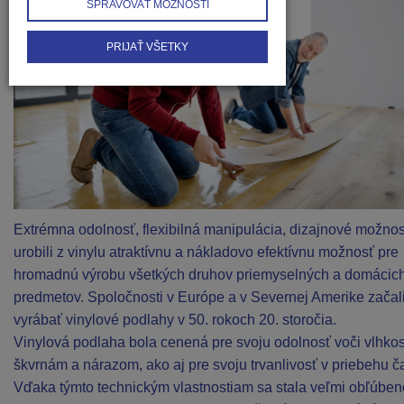
SPRAVOVAŤ MOŽNOSTI
PRIJAŤ VŠETKY
Extrémna odolnosť, flexibilná manipulácia, dizajnové možnos
urobili z vinylu atraktívnu a nákladovo efektívnu možnosť pre
hromadnú výrobu všetkých druhov priemyselných a domácic
predmetov. Spoločnosti v Európe a v Severnej Amerike začal
vyrábať vinylové podlahy v 50. rokoch 20. storočia.
Vinylová podlaha bola cenená pre svoju odolnosť voči vlhkost
škvrnám a nárazom, ako aj pre svoju trvanlivosť v priebehu č
Vďaka týmto technickým vlastnostiam sa stala veľmi obľúben