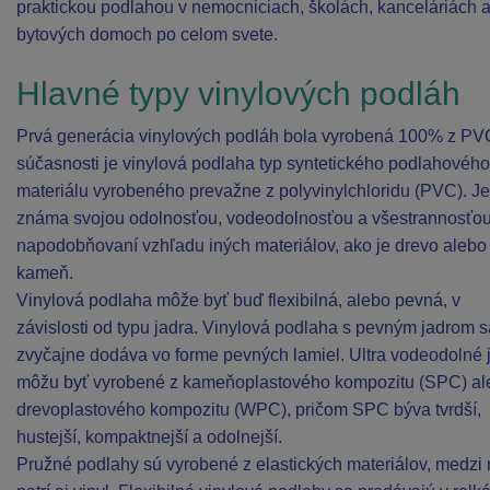
praktickou podlahou v nemocniciach, školách, kanceláriách 
bytových domoch po celom svete.
Hlavné typy vinylových podláh
Prvá generácia vinylových podláh bola vyrobená 100% z PV
súčasnosti je vinylová podlaha typ syntetického podlahového
materiálu vyrobeného prevažne z polyvinylchloridu (PVC). Je
známa svojou odolnosťou, vodeodolnosťou a všestrannosťou
napodobňovaní vzhľadu iných materiálov, ako je drevo alebo
kameň.
Vinylová podlaha môže byť buď flexibilná, alebo pevná, v
závislosti od typu jadra. Vinylová podlaha s pevným jadrom s
zvyčajne dodáva vo forme pevných lamiel. Ultra vodeodolné 
môžu byť vyrobené z kameňoplastového kompozitu (SPC) al
drevoplastového kompozitu (WPC), pričom SPC býva tvrdší,
hustejší, kompaktnejší a odolnejší.
Pružné podlahy sú vyrobené z elastických materiálov, medzi