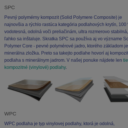
SPC
Pevný polymérny kompozit (Solid Polymere Composite) je
najnovšia a rýchlo rastúca kategória podlahových krytín, 100
vodotesná, odolná voči preliačinám, ultra rozmerovo stabilná,
ľahko sa inštaluje. Skratka SPC sa používa aj vo význame So
Polymer Core - pevné polymérové jadro, ktorého základom je
minerálna zložka. Preto sa takejto podlahe hovorí aj kompozi
podlaha s minerálnym jadrom. V našej ponuke nájdete len
ti
kompozitné (vinylové) podlahy
.
WPC
WPC podlaha je typ vinylovej podlahy, ktorá je odolná,