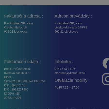
Fakturačná adresa :
Adresa prevádzky :
K – Produkt SK, s.r.o.
K -Produkt SK, s.r.o.
Osloboditeľov 16
Lieskovská cesta 149/78
962 21 Lieskovec
962 21 Lieskovec
Fakturačné údaje :
Infolinka :
Banka : Všeobecná
045 / 533 23 36
úverová banka, a.s.
mopredaj@kprodukt.sk
IBAN :
Otváracie hodiny:
SK3202000000002441328254
IČO : 36667145
Po-Pi 7:30 – 17:00
DIČ : 2022227306
IČ DPH : SK
2022227306