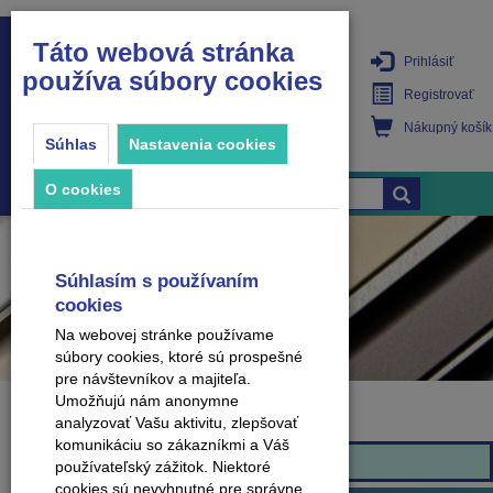
Táto webová stránka
Prihlásiť
používa súbory cookies
PRODUKTY
Registrovať
Nákupný košík
Súhlas
Nastavenia cookies
O cookies
Súhlasím s používaním
cookies
Na webovej stránke používame
súbory cookies, ktoré sú prospešné
pre návštevníkov a majiteľa.
Umožňujú nám anonymne
analyzovať Vašu aktivitu, zlepšovať
Značka
komunikáciu so zákazníkmi a Váš
KOMODO
používateľský zážitok. Niektoré
cookies sú nevyhnutné pre správne