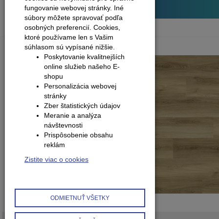
Plávajúce podlahy
fungovanie webovej stránky. Iné
súbory môžete spravovať podľa
osobných preferencií.
Cookies,
ktoré používame len s Vašim
súhlasom sú vypísané nižšie.
Poskytovanie kvalitnejších
online služieb našeho E-
shopu
Personalizácia webovej
stránky
Zber štatistických údajov
Meranie a analýza
návštevnosti
Prispôsobenie obsahu
reklám
Zistite viac o cookies
ODMIETNUŤ VŠETKY