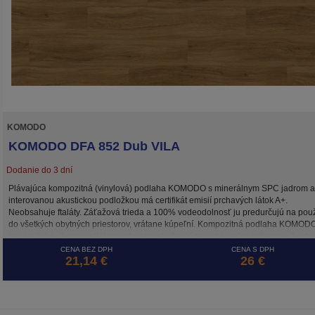
KOMODO
KOMODO DFA 852 Dub VILA
Dodanie do 3 dní
Plávajúca kompozitná (vinylová) podlaha KOMODO s minerálnym SPC jadrom a
interovanou akustickou podložkou má certifikát emisií prchavých látok A+.
Neobsahuje ftaláty. Záťažová trieda a 100% vodeodolnosť ju predurčujú na použ
do všetkých obytných priestorov, vrátane kúpeľní. Kompozitná podlaha KOMODO
teplá a tichá. Jemný reliéf povrchu lamiel pôsobí na dotyk veľmi príjemne. Je vh
na podlahové vykurovanie - má nízku tepelnú rozťažnosť a nízky tepelný odpor.
CENA BEZ DPH
CENA S DPH
21,14 €
26 €
Okrem inštalácie plávajúcim spôsobom je možné podlahu aj celoplošne nalepiť.