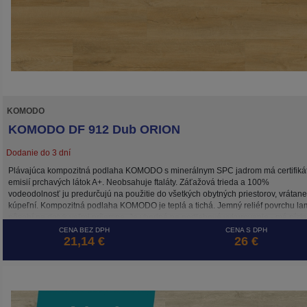
KOMODO
KOMODO DF 912 Dub ORION
Dodanie do 3 dní
Plávajúca kompozitná podlaha KOMODO s minerálnym SPC jadrom má certifiká
emisií prchavých látok A+. Neobsahuje ftaláty. Záťažová trieda a 100%
vodeodolnosť ju predurčujú na použitie do všetkých obytných priestorov, vrátane
kúpeľní. Kompozitná podlaha KOMODO je teplá a tichá. Jemný reliéf povrchu la
pôsobí na dotyk veľmi príjemne. Je vhodná na podlahové vykurovanie - má nízk
tepelnú rozťažnosť a nízky tepelný odpor. Okrem inštalácie plávajúcim spôsobo
CENA BEZ DPH
CENA S DPH
21,14 €
26 €
možné podlahu aj celoplošne nalepiť.