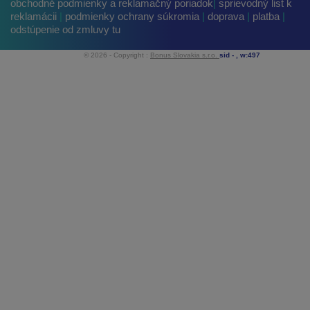
obchodné podmienky a reklamačný poriadok
|
sprievodný list k
reklamácii
|
podmienky ochrany súkromia
|
doprava
|
platba
|
odstúpenie od zmluvy tu
© 2026 - Copyright :
Bonus Slovakia s.r.o.
sid -
, w:497