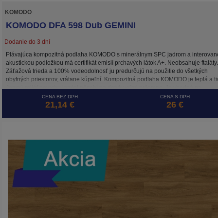
KOMODO
KOMODO DFA 598 Dub GEMINI
Dodanie do 3 dní
Plávajúca kompozitná podlaha KOMODO s minerálnym SPC jadrom a interovan
akustickou podložkou má certifikát emisií prchavých látok A+. Neobsahuje ftaláty.
Záťažová trieda a 100% vodeodolnosť ju predurčujú na použitie do všetkých
obytných priestorov, vrátane kúpeľní. Kompozitná podlaha KOMODO je teplá a ti
Jemný reliéf povrchu lamiel pôsobí na dotyk veľmi príjemne. Je vhodná na
podlahové vykurovanie - má nízku tepelnú rozťažnosť a nízky tepelný odpor.
CENA BEZ DPH
CENA S DPH
21,14 €
26 €