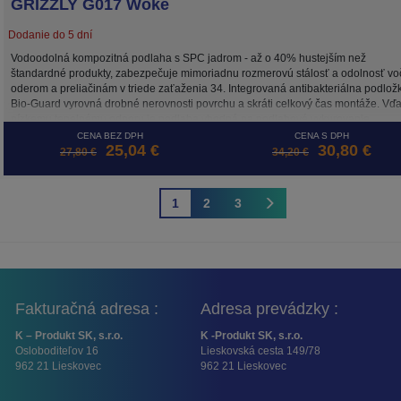
GRIZZLY G017 Woke
Dodanie do 5 dní
Vodoodolná kompozitná podlaha s SPC jadrom - až o 40% hustejším než
štandardné produkty, zabezpečuje mimoriadnu rozmerovú stálosť a odolnosť vo
oderom a preliačinám v triede zaťaženia 34. Integrovaná antibakteriálna podlož
Bio-Guard vyrovná drobné nerovnosti povrchu a skráti celkový čas montáže. Vď
nízkemu tepelnému odporu je podlaha vhodná na podlahové vykurovanie.
Povrchová úprava UV Coating zachováva farebnú stálosť podlahy po dlhé roky.
CENA BEZ DPH
CENA S DPH
25,04 €
30,80 €
obsahu formaldehydu a ftalátov s certifikátom emisií prchavých látok triedy A+, kt
27,80 €
34,20 €
ju radí medzi zdravotne nezávadné materiály. Tieto vlastnosti predurčujú podlah
Republic Floor na použitie v domácom, ale aj komerčnom prostredí s vysokým
zaťažením.
1
2
3
Fakturačná adresa :
Adresa prevádzky :
K – Produkt SK, s.r.o.
K -Produkt SK, s.r.o.
Osloboditeľov 16
Lieskovská cesta 149/78
962 21 Lieskovec
962 21 Lieskovec