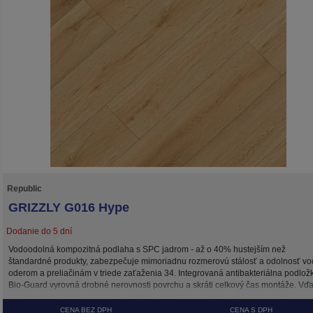
Republic
GRIZZLY G016 Hype
Dodanie do 5 dní
Vodoodolná kompozitná podlaha s SPC jadrom - až o 40% hustejším než
štandardné produkty, zabezpečuje mimoriadnu rozmerovú stálosť a odolnosť vo
oderom a preliačinám v triede zaťaženia 34. Integrovaná antibakteriálna podlož
Bio-Guard vyrovná drobné nerovnosti povrchu a skráti celkový čas montáže. Vď
nízkemu tepelnému odporu je podlaha vhodná na podlahové vykurovanie.
Povrchová úprava UV Coating zachováva farebnú stálosť podlahy po dlhé roky.
CENA BEZ DPH
CENA S DPH