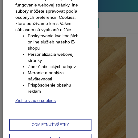
Plávajúce podlahy
fungovanie webovej stránky. Iné
súbory môžete spravovať podľa
osobných preferencií.
Cookies,
1
2
3
ktoré používame len s Vašim
súhlasom sú vypísané nižšie.
Poskytovanie kvalitnejších
online služieb našeho E-
shopu
Personalizácia webovej
stránky
Zber štatistických údajov
Meranie a analýza
návštevnosti
Prispôsobenie obsahu
reklám
Zistite viac o cookies
ODMIETNUŤ VŠETKY