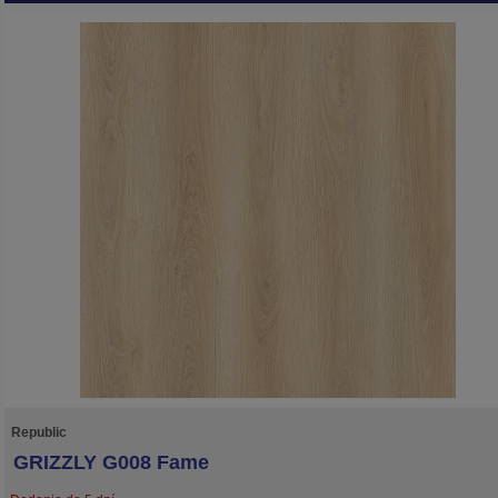
položke sa kompozitná podlaha REPUBLIC kladie jednoduhšie a rýchlejšie. Ro
lamiel kolekcie GRIZZLY je rovnaký ako pri kolekcii CROCODILE, a sú širšie opro
kolekcii WOLF. Táto podlaha je vhodná na podlahové kúrenie. Neobsahuje
formaldehyd a ftaláty, má certifikát emisií prchavých látok triedy A+.
Republic
GRIZZLY G008 Fame