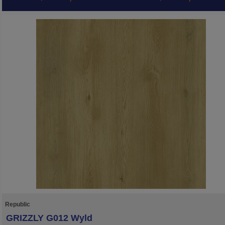
vyrovnávajúca drobné nerovnosti povrchu a tlmiaca hluk. Vďaka integrovanej
položke sa kompozitná podlaha REPUBLIC kladie jednoduhšie a rýchlejšie. Ro
lamiel kolekcie GRIZZLY je rovnaký ako pri kolekcii CROCODILE, a sú širšie opro
kolekcii WOLF. Táto podlaha je vhodná na podlahové kúrenie. Neobsahuje
formaldehyd a ftaláty, má certifikát emisií prchavých látok triedy A+.
Republic
GRIZZLY G012 Wyld