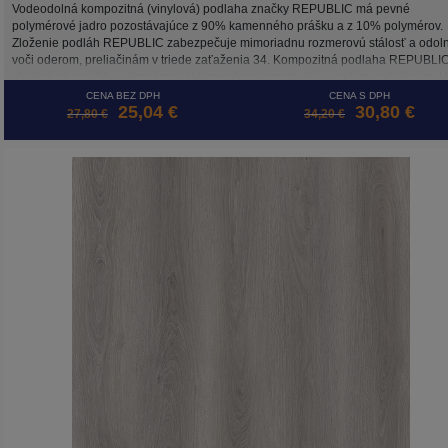
Vodeodolná kompozitná (vinylová) podlaha značky REPUBLIC má pevné
polymérové jadro pozostávajúce z 90% kamenného prášku a z 10% polymérov.
Zloženie podláh REPUBLIC zabezpečuje mimoriadnu rozmerovú stálosť a odol
voči oderom, preliačinám v triede zaťaženia 34. Kompozitná podlaha REPUBLIC
vhodná na použitie v domácom aj komerčnom prostredí s vysokým zaťažením. 
ochrana zachová farebnú stálosť dekoru po dlhé roky. Lamely kolekcie GRIZZLY
CENA BEZ DPH
CENA S DPH
25,04 €
30,80 €
hrubé 5,5 mm, z čoho 1,5 mm tvorí integrovaná antibakteriálna podložka Bio-Gu
27,80 €
34,20 €
vyrovnávajúca drobné nerovnosti povrchu a tlmiaca hluk. Vďaka integrovanej
položke sa kompozitná podlaha REPUBLIC kladie jednoduhšie a rýchlejšie. Ro
lamiel kolekcie GRIZZLY je rovnaký ako pri kolekcii CROCODILE, a sú širšie opro
kolekcii WOLF. Táto podlaha je vhodná na podlahové kúrenie. Neobsahuje
formaldehyd a ftaláty, má certifikát emisií prchavých látok triedy A+.