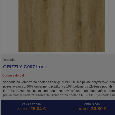
Republic
GRIZZLY G007 Lost
Dodanie do 5 dní
Vodeodolná kompozitná podlaha značky REPUBLIC má pevné polymérové jadr
pozostávajúce z 90% kamenného prášku a z 10% polymérov. Zloženie podláh
REPUBLIC zabezpečuje mimoriadnu rozmerovú stálosť a odolnosť voči oderom
preliačinám v triede zaťaženia 34. Kompozitná podlaha REPUBLIC je vhodná n
použitie v domácom aj komerčnom prostredí s vysokým zaťažením. UV ochrana
zachová farebnú stálosť dekoru po dlhé roky. Lamely kolekcie GRIZZLY sú hrubé
CENA BEZ DPH
CENA S DPH
25,04 €
30,80 €
mm, z čoho 1,5 mm tvorí integrovaná antibakteriálna podložka Bio-Guard
27,80 €
34,20 €
vyrovnávajúca drobné nerovnosti povrchu a tlmiaca hluk. Vďaka integrovanej