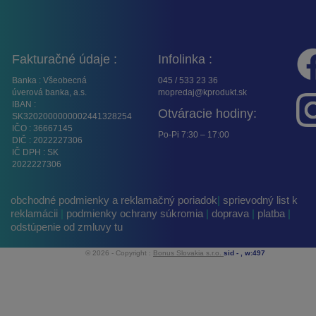
Fakturačné údaje :
Infolinka :
Banka : Všeobecná
045 / 533 23 36
úverová banka, a.s.
mopredaj@kprodukt.sk
IBAN :
Otváracie hodiny:
SK3202000000002441328254
IČO : 36667145
Po-Pi 7:30 – 17:00
DIČ : 2022227306
IČ DPH : SK
2022227306
obchodné podmienky a reklamačný poriadok
|
sprievodný list k
reklamácii
|
podmienky ochrany súkromia
|
doprava
|
platba
|
odstúpenie od zmluvy tu
© 2026 - Copyright :
Bonus Slovakia s.r.o.
sid -
, w:497