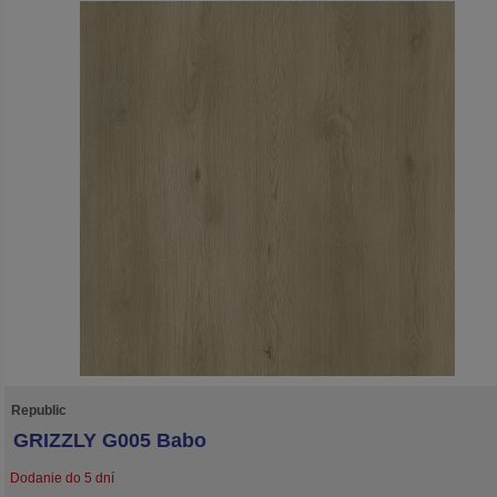
lamiel kolekcie GRIZZLY je rovnaký ako pri kolekcii CROCODILE, a sú širšie opro
kolekcii WOLF. Táto podlaha je vhodná na podlahové kúrenie. Neobsahuje
formaldehyd a ftaláty, má certifikát emisií prchavých látok triedy A+.
Republic
GRIZZLY G005 Babo
Dodanie do 5 dní