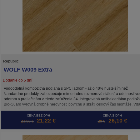
Republic
WOLF W009 Extra
Dodanie do 5 dní
Vodoodolná kompozitná podlaha s SPC jadrom - až o 40% hustejším než
štandardné produkty, zabezpečuje mimoriadnu rozmerovú stálosť a odolnosť vo
oderom a preliačinám v triede zaťaženia 34. Integrovaná antibakteriálna podlož
Bio-Guard vyrovná drobné nerovnosti povrchu a skráti celkový čas montáže. Vď
nízkemu tepelnému odporu je podlaha vhodná na podlahové vykurovanie.
Povrchová úprava UV Coating zachováva farebnú stálosť podlahy po dlhé roky.
CENA BEZ DPH
CENA S DPH
21,22 €
26,10 €
obsahu formaldehydu a ftalátov s certifikátom emisií prchavých látok triedy A+, kt
23,58 €
29 €
ju radí medzi zdravotne nezávadné materiály. Tieto vlastnosti predurčujú podlah
Republic Floor na použitie v domácom, ale aj komerčnom prostredí s vysokým
zaťažením.