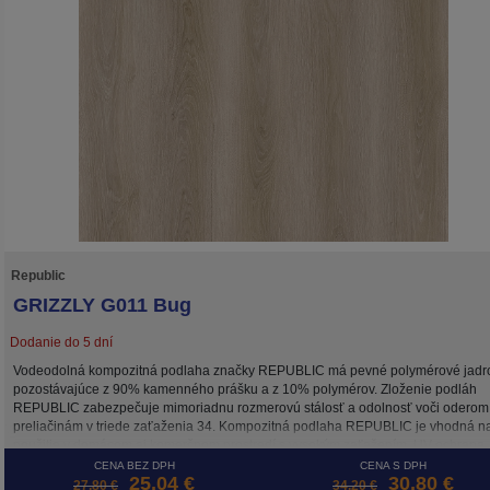
Republic
GRIZZLY G011 Bug
Dodanie do 5 dní
Vodeodolná kompozitná podlaha značky REPUBLIC má pevné polymérové jadr
pozostávajúce z 90% kamenného prášku a z 10% polymérov. Zloženie podláh
REPUBLIC zabezpečuje mimoriadnu rozmerovú stálosť a odolnosť voči oderom
preliačinám v triede zaťaženia 34. Kompozitná podlaha REPUBLIC je vhodná n
použitie v domácom aj komerčnom prostredí s vysokým zaťažením. UV ochrana
zachová farebnú stálosť dekoru po dlhé roky. Lamely kolekcie GRIZZLY sú hrubé
CENA BEZ DPH
CENA S DPH
25,04 €
30,80 €
mm, z čoho 1,5 mm tvorí integrovaná antibakteriálna podložka Bio-Guard
27,80 €
34,20 €