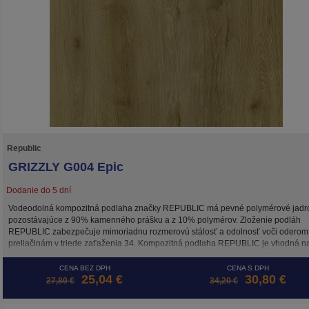
Republic
GRIZZLY G004 Epic
Dodanie do 5 dní
Vodeodolná kompozitná podlaha značky REPUBLIC má pevné polymérové jadr
pozostávajúce z 90% kamenného prášku a z 10% polymérov. Zloženie podláh
REPUBLIC zabezpečuje mimoriadnu rozmerovú stálosť a odolnosť voči oderom
preliačinám v triede zaťaženia 34. Kompozitná podlaha REPUBLIC je vhodná n
použitie v domácom aj komerčnom prostredí s vysokým zaťažením. UV ochrana
zachová farebnú stálosť dekoru po dlhé roky. Lamely kolekcie GRIZZLY sú hrubé
CENA BEZ DPH
CENA S DPH
25,04 €
30,80 €
mm, z čoho 1,5 mm tvorí integrovaná antibakteriálna podložka Bio-Guard
27,80 €
34,20 €
vyrovnávajúca drobné nerovnosti povrchu a tlmiaca hluk. Vďaka integrovanej
položke sa kompozitná podlaha REPUBLIC kladie jednoduhšie a rýchlejšie. Ro