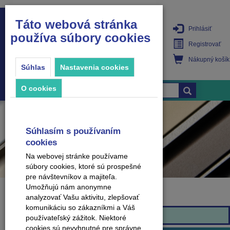
Táto webová stránka
Prihlásiť
používa súbory cookies
PRODUKTY
Registrovať
Nákupný košík
Súhlas
Nastavenia cookies
O cookies
Súhlasím s používaním
cookies
Na webovej stránke používame
súbory cookies, ktoré sú prospešné
pre návštevníkov a majiteľa.
Umožňujú nám anonymne
analyzovať Vašu aktivitu, zlepšovať
Značka
komunikáciu so zákazníkmi a Váš
Republic
používateľský zážitok. Niektoré
cookies sú nevyhnutné pre správne