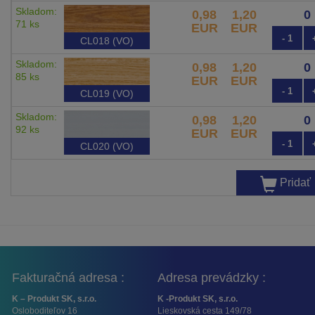
Skladom:
0,98
1,20
71 ks
EUR
EUR
- 1
CL018 (VO)
Skladom:
0,98
1,20
85 ks
EUR
EUR
- 1
CL019 (VO)
Skladom:
0,98
1,20
92 ks
EUR
EUR
- 1
CL020 (VO)
Pridať
Fakturačná adresa :
Adresa prevádzky :
K – Produkt SK, s.r.o.
K -Produkt SK, s.r.o.
Osloboditeľov 16
Lieskovská cesta 149/78