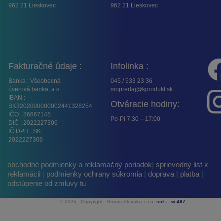
962 21 Lieskovec
962 21 Lieskovec
Fakturačné údaje :
Infolinka :
Banka : Všeobecná
045 / 533 23 36
úverová banka, a.s.
mopredaj@kprodukt.sk
IBAN :
Otváracie hodiny:
SK3202000000002441328254
IČO : 36667145
Po-Pi 7:30 – 17:00
DIČ : 2022227306
IČ DPH : SK
2022227306
obchodné podmienky a reklamačný poriadok
|
sprievodný list k
reklamácii
|
podmienky ochrany súkromia
|
doprava
|
platba
|
odstúpenie od zmluvy tu
© 2026 - Copyright :
Bonus Slovakia s.r.o.
sid -
, w:497