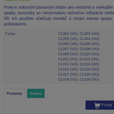
Prvky k soklovým plastovým lištám ako vnútorné a vonkajšie 
spojky, koncovky sú nevyhnutnou súčasťou inštalácie sokl
líšt. Ich použitie uľahčuje montáž a chráni miesta spojov
poškodením.
Farba
CL001 (VO); CL002 (VO);
CL003 (VO); CL004 (VO);
CL005 (VO); CL006 (VO);
CL007 (VO); CL008 (VO);
CL009 (VO); CL010 (VO);
CL011 (VO); CL012 (VO);
CL013 (VO); CL014 (VO);
CL015 (VO); CL016 (VO);
CL017 (VO); CL018 (VO);
CL019 (VO); CL020 (VO)
Produkty
Galéria
Pridať