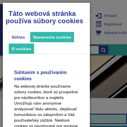
Táto webová stránka
Prihlásiť
používa súbory cookies
PRODUKTY
Registrovať
Nákupný košík
Súhlas
Nastavenia cookies
O cookies
Súhlasím s používaním
cookies
Na webovej stránke používame
súbory cookies, ktoré sú prospešné
pre návštevníkov a majiteľa.
Umožňujú nám anonymne
analyzovať Vašu aktivitu, zlepšovať
Značka
komunikáciu so zákazníkmi a Váš
Effector
používateľský zážitok. Niektoré
cookies sú nevyhnutné pre správne