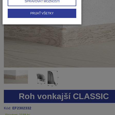
SPRAVOVAŤ MOŽNOSTI
PRIJAŤ VŠETKY
Roh vonkajší CLASSIC
Kód:
EF2302332
Skladom: 2188 ks