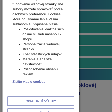
Podlahové profily
fungovanie webovej stránky. Iné
súbory môžete spravovať podľa
osobných preferencií.
Cookies,
Obvodové lišty (soklové)
ktoré používame len s Vašim
súhlasom sú vypísané nižšie.
Lišty soklové plastové
Poskytovanie kvalitnejších
online služieb našeho E-
shopu
Doplnky k plastovým lištám
Personalizácia webovej
stránky
Lišty soklové hliníkové
Zber štatistických údajov
Meranie a analýza
Doplnky k hliníkovým lištám
návštevnosti
Prispôsobenie obsahu
reklám
Príslušenstvo k podlahám
Zistite viac o cookies
Produkty
Obvodové lišty (soklové)
Doplnky k plastovým lištám
Roh vonkajší CLASSIC
ODMIETNUŤ VŠETKY