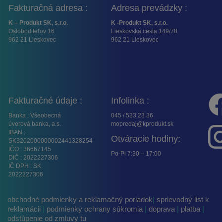
Fakturačná adresa :
Adresa prevádzky :
K – Produkt SK, s.r.o.
K -Produkt SK, s.r.o.
Osloboditeľov 16
Lieskovská cesta 149/78
962 21 Lieskovec
962 21 Lieskovec
Fakturačné údaje :
Infolinka :
Banka : Všeobecná
045 / 533 23 36
úverová banka, a.s.
mopredaj@kprodukt.sk
IBAN :
Otváracie hodiny:
SK3202000000002441328254
IČO : 36667145
Po-Pi 7:30 – 17:00
DIČ : 2022227306
IČ DPH : SK
2022227306
obchodné podmienky a reklamačný poriadok
|
sprievodný list k
reklamácii
|
podmienky ochrany súkromia
|
doprava
|
platba
|
odstúpenie od zmluvy tu