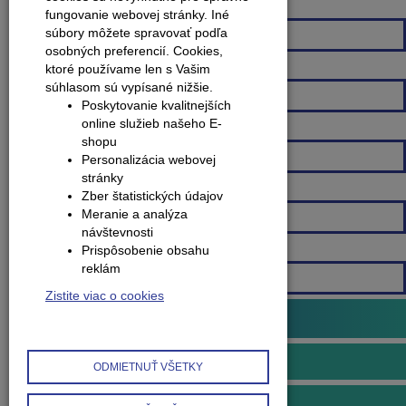
Spôsob montáže
fungovanie webovej stránky. Iné
súbory môžete spravovať podľa
Všetky
osobných preferencií.
Cookies,
ktoré používame len s Vašim
Farebná škála
súhlasom sú vypísané nižšie.
Všetky
Poskytovanie kvalitnejších
online služieb našeho E-
Šírka lišty
shopu
Všetky
Personalizácia webovej
stránky
Dĺžka lišty
Zber štatistických údajov
Meranie a analýza
Všetky
návštevnosti
Prispôsobenie obsahu
Na výškový rozdiel
reklám
Všetky
Zistite viac o cookies
Podlahové profily
Prechodové profily
ODMIETNUŤ VŠETKY
Vyrovnávacie profily