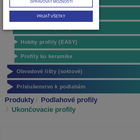
SPRAVOVAŤ MOŽNOSTI
Schodové profily
PRIJAŤ VŠETKY
Ukončovacie profily
Hobby profily (EASY)
Profily ku keramike
Obvodové lišty (soklové)
Príslušenstvo k podlahám
Produkty
Podlahové profily
Ukončovacie profily