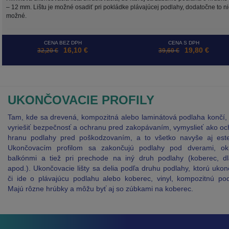
– 12 mm. Lištu je možné osadiť pri pokládke plávajúcej podlahy, dodatočne to ni
možné.
CENA BEZ DPH
CENA S DPH
16,10 €
19,80 €
32,20 €
39,60 €
UKONČOVACIE PROFILY
Tam, kde sa drevená, kompozitná alebo laminátová podlaha končí,
vyriešiť bezpečnosť a ochranu pred zakopávaním, vymyslieť ako oc
hranu podlahy pred poškodzovaním, a to všetko navyše aj estet
Ukončovacím profilom sa zakončujú podlahy pod dverami, ok
balkónmi a tiež pri prechode na iný druh podlahy (koberec, dl
apod.). Ukončovacie lišty sa delia podľa druhu podlahy, ktorú ukon
či ide o plávajúcu podlahu alebo koberec, vinyl, kompozitnú pod
Majú rôzne hrúbky a môžu byť aj so zúbkami na koberec.