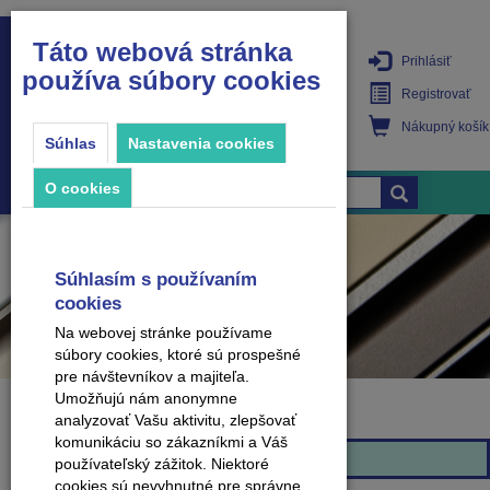
Táto webová stránka
Prihlásiť
používa súbory cookies
PRODUKTY
Registrovať
Nákupný košík
Súhlas
Nastavenia cookies
O cookies
Súhlasím s používaním
cookies
Na webovej stránke používame
súbory cookies, ktoré sú prospešné
pre návštevníkov a majiteľa.
Umožňujú nám anonymne
analyzovať Vašu aktivitu, zlepšovať
Značka
komunikáciu so zákazníkmi a Váš
Effector
používateľský zážitok. Niektoré
cookies sú nevyhnutné pre správne