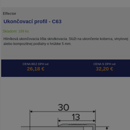
Effector
Ukončovací profil - C63
Skladom: 189 ks
Hliníková ukončovacia lišta skrutkovacia. Slúži na ukončenie koberca, vinylovej
alebo kompozitnej podlahy o hrúbke 5 mm.
CENA BEZ DPH od
CENA S DPH od
26,18 €
32,20 €