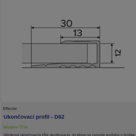
Effector
Ukončovací profil - D62
Skladom: 72 ks
Hliníková ukončovacia lišta skrutkovacia, do ktorej sa zasunie podlaha o hrúbke