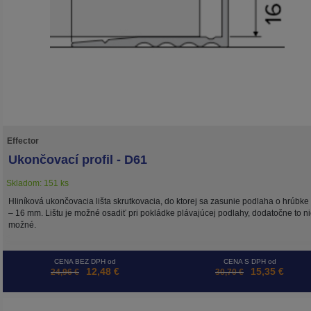
Effector
Ukončovací profil - D61
Skladom: 151 ks
Hliníková ukončovacia lišta skrutkovacia, do ktorej sa zasunie podlaha o hrúbke
– 16 mm. Lištu je možné osadiť pri pokládke plávajúcej podlahy, dodatočne to ni
možné.
CENA BEZ DPH od
CENA S DPH od
12,48 €
15,35 €
24,96 €
30,70 €