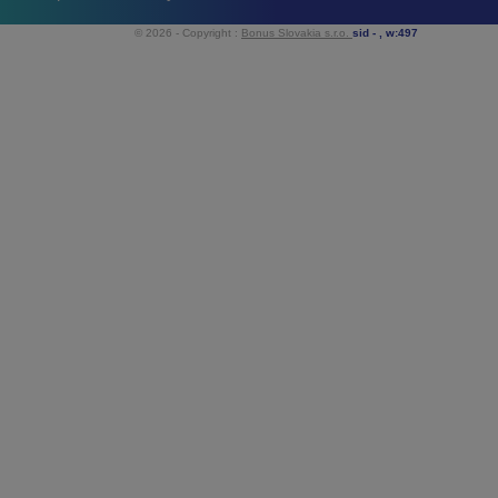
© 2026 - Copyright :
Bonus Slovakia s.r.o.
sid -
, w:497