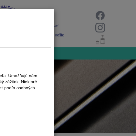
Prihlásiť
Registrovať
Nákupný košík
iteľa. Umožňujú nám
ý zážitok. Niektoré
vať podľa osobných