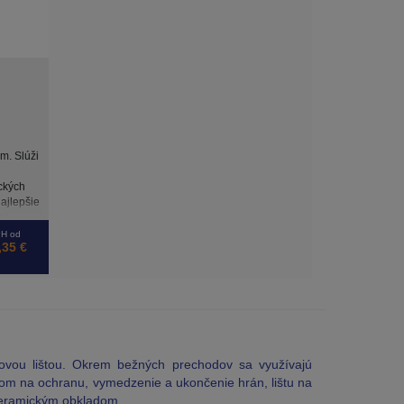
m. Slúži
ckých
najlepšie
mi
.
H od
,35 €
dovou lištou. Okrem bežných prechodov sa využívajú
m na ochranu, vymedzenie a ukončenie hrán, lištu na
 keramickým obkladom.