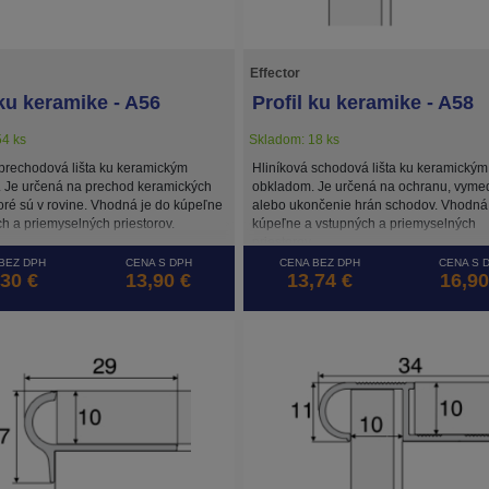
Effector
 ku keramike - A56
Profil ku keramike - A58
4 ks
Skladom: 18 ks
 prechodová lišta ku keramickým
Hliníková schodová lišta ku keramickým
 Je určená na prechod keramických
obkladom. Je určená na ochranu, vyme
oré sú v rovine. Vhodná je do kúpeľne
alebo ukončenie hrán schodov. Vhodná 
h a priemyselných priestorov.
kúpeľne a vstupných a priemyselných
priestorov.
BEZ DPH
CENA S DPH
CENA BEZ DPH
CENA S 
,30 €
13,90 €
13,74 €
16,90