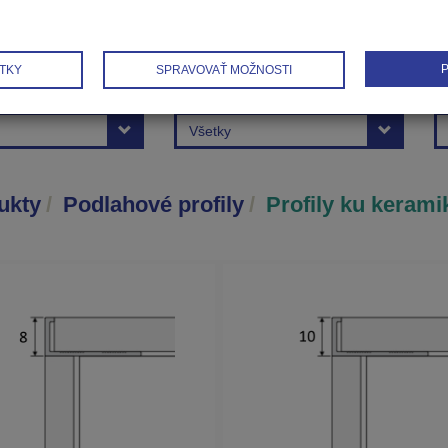
P
TKY
SPRAVOVAŤ MOŽNOSTI
la
Šírka lišty
Dĺ
Všetky
ukty
Podlahové profily
Profily ku kerami