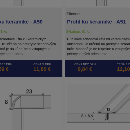
Effector
 ku keramike - A50
Profil ku keramike - A51
1 ks
Skladom: 61 ks
 schodová lišta ku keramickým
Hliníková schodová lišta ku keramickým
 Je určená na prekrytie schodových
obkladom. Je určená na prekrytie scho
dná je do kúpeľne a vstupných a
hrán. Vhodná je do kúpeľne a vstupnýc
ých priestorov.
priemyselných priestorov.
BEZ DPH
CENA S DPH
CENA BEZ DPH
CENA S 
59 €
11,80 €
9,84 €
12,10