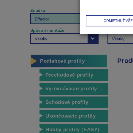
Značka
Effector
ODMIETNUŤ VŠE
Spôsob montáže
Farebná šká
Všetky
Všetky
Prod
Podlahové profily
Prechodové profily
Vyrovnávacie profily
Schodové profily
Ukončovacie profily
Hobby profily (EASY)