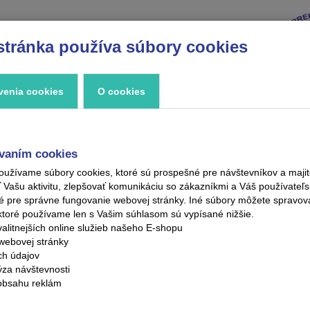
stránka používa súbory cookies
VÝPREDAJ
ZNAČKY
ZAUJÍMAVOSTI
KONTAKT
venia cookies
O cookies
vaním cookies
oužívame súbory cookies, ktoré sú prospešné pre návštevníkov a maj
ašu aktivitu, zlepšovať komunikáciu so zákazníkmi a Váš používateľsk
é pre správne fungovanie webovej stránky. Iné súbory môžete spravo
ktoré používame len s Vašim súhlasom sú vypísané nižšie.
alitnejších online služieb našeho E-shopu
webovej stránky
ých údajov
ýza návštevnosti
obsahu reklám