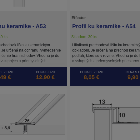
Effector
 ku keramike - A53
Profil ku keramike - A54
9 ks
Skladom: 30 ks
 schodová lišta ku keramickým
Hliníková prechodová lišta ku keramick
 Je určená na ochranu, vymedzenie
obkladom. Je určená na prechod keram
nčenie hrán schodov. Vhodná je do
podláh, ktoré sú v rovine. Vhodná je do
 vstupných a priemyselných
a vstupných a priemyselných priestorov.
BEZ DPH
CENA S DPH
CENA BEZ DPH
CENA S 
,49 €
12,90 €
8,05 €
9,90