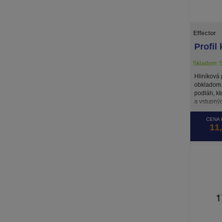
Effector
Profil
Skladom: 5
Hliníková
obkladom.
podláh, kt
a vstupnýc
CENA 
11