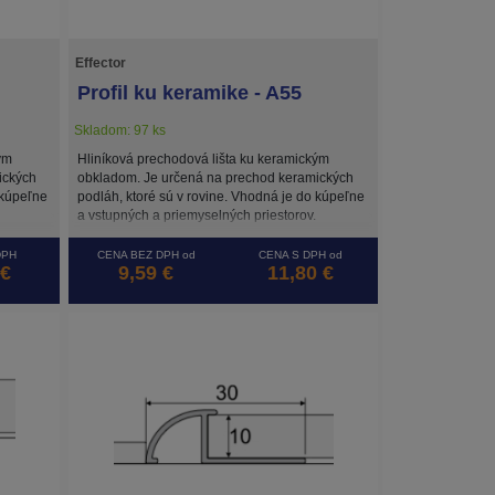
Effector
Profil ku keramike - A55
Skladom: 97 ks
ým
Hliníková prechodová lišta ku keramickým
ických
obkladom. Je určená na prechod keramických
 kúpeľne
podláh, ktoré sú v rovine. Vhodná je do kúpeľne
a vstupných a priemyselných priestorov.
DPH
CENA BEZ DPH od
CENA S DPH od
 €
9,59 €
11,80 €