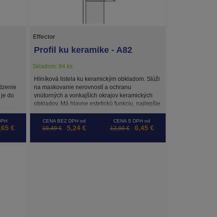
Effector
Profil ku keramike - A82
Skladom: 84 ks
Hliníková listela ku keramickým obkladom. Slúži
dzenie
na maskovanie nerovností a ochranu
je do
vnútorných a vonkajších okrajov keramických
obkladov. Má hlavne estetickú funkciu, najlepšie
vyznieva v kombinácii s veľkoformátovými
obkladmi. Je vhodná najmä do kúpeľne.
DPH
CENA BEZ DPH od
CENA S DPH od
,65 €
5,24 €
6,45 €
10,49 €
12,90 €