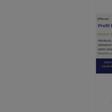
Effector
Profil
Skladom: 1
Hliníková
obkladom.
alebo uko
kúpeľne a
priestorov.
CENA 
11,22 