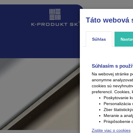
Táto webová 
ÚVOD
PRODUKTY
Súhlas
Nasta
Súhlasím s použí
Na webovej stránke p
anonymne analyzovať V
cookies sú nevyhnutn
preferencií.
Cookies, 
Poskytovanie kv
Personalizácia 
Zber štatistick
Meranie a anal
Prispôsobenie 
Zistite viac o cookies