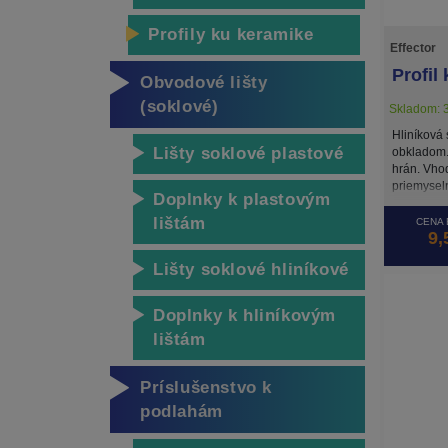
Profily ku keramike
Effector
Profil
Obvodové lišty
(soklové)
Skladom: 3
Hliníková
Lišty soklové plastové
obkladom.
hrán. Vho
priemyseln
Doplnky k plastovým
lištám
CENA 
9,
Lišty soklové hliníkové
Doplnky k hliníkovým
lištám
Príslušenstvo k
podlahám