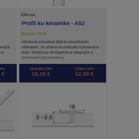
Effector
Profil ku keramike - A52
Skladom: 39 ks
Hliníková schodová lišta ku keramickým
dových
obkladom. Je určená na prekrytie schodových
h a
hrán. Vhodná je do kúpeľne a vstupných a
priemyselných priestorov.
DPH
CENA BEZ DPH
CENA S DPH
 €
10,16 €
12,50 €