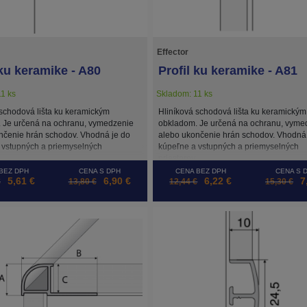
Effector
 ku keramike - A80
Profil ku keramike - A81
1 ks
Skladom: 11 ks
 schodová lišta ku keramickým
Hliníková schodová lišta ku keramickým
 Je určená na ochranu, vymedzenie
obkladom. Je určená na ochranu, vyme
nčenie hrán schodov. Vhodná je do
alebo ukončenie hrán schodov. Vhodná 
 vstupných a priemyselných
kúpeľne a vstupných a priemyselných
priestorov.
BEZ DPH
CENA S DPH
CENA BEZ DPH
CENA S 
5,61 €
6,90 €
6,22 €
7
€
13,80 €
12,44 €
15,30 €