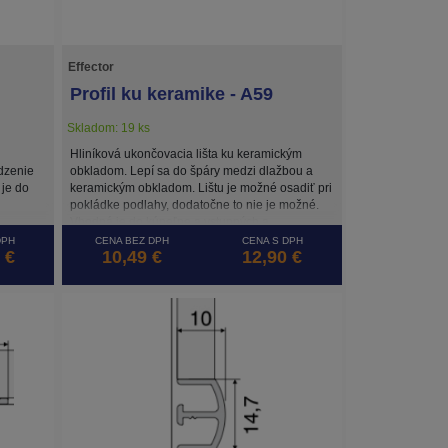
Effector
Profil ku keramike - A59
Skladom: 19 ks
Hliníková ukončovacia lišta ku keramickým
dzenie
obkladom. Lepí sa do špáry medzi dlažbou a
je do
keramickým obkladom. Lištu je možné osadiť pri
pokládke podlahy, dodatočne to nie je možné.
Vhodná je do kúpeľne a vstupných a
priemyselných priestorov.
DPH
CENA BEZ DPH
CENA S DPH
 €
10,49 €
12,90 €