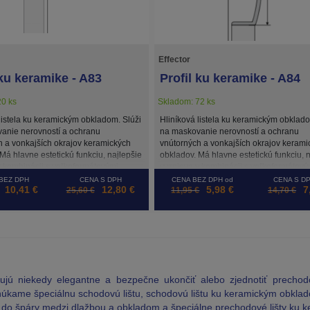
Effector
 ku keramike - A83
Profil ku keramike - A84
0 ks
Skladom: 72 ks
listela ku keramickým obkladom. Slúži
Hliníková listela ku keramickým obklado
anie nerovností a ochranu
na maskovanie nerovností a ochranu
h a vonkajších okrajov keramických
vnútorných a vonkajších okrajov kerami
Má hlavne estetickú funkciu, najlepšie
obkladov. Má hlavne estetickú funkciu, 
v kombinácii s veľkoformátovými
vyznieva v kombinácii s veľkoformátový
 Je vhodná najmä do kúpeľne.
obkladmi. Je vhodná najmä do kúpeľne
BEZ DPH
CENA S DPH
CENA BEZ DPH od
CENA S DP
10,41 €
12,80 €
5,98 €
7
25,60 €
11,95 €
14,70 €
ujú niekedy elegantne a bezpečne ukončiť alebo zjednotiť precho
kame špeciálnu schodovú lištu, schodovú lištu ku keramickým obklado
ú do špáry medzi dlažbou a obkladom a špeciálne prechodové lišty ku