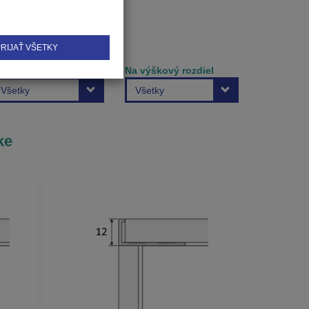
RIJAŤ VŠETKY
žka lišty
Na výškový rozdiel
Všetky
Všetky
ke