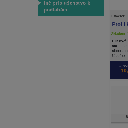
Iné príslušenstvo k
podlahám
Effector
Profil
Skladom: 4
Hliníková
obkladom.
alebo uko
kúpeľne a
priestorov.
CENA 
10