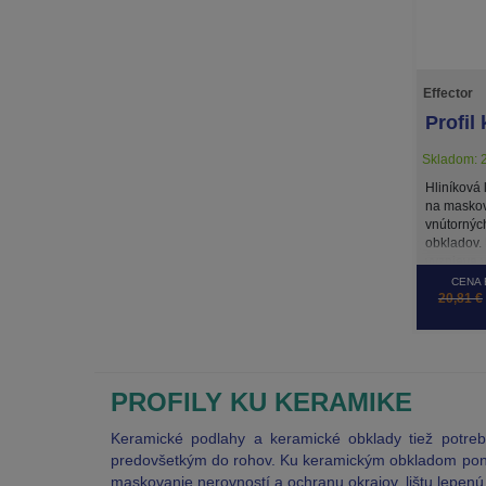
Effector
Profil
Skladom: 2
Hliníková 
na maskov
vnútornýc
obkladov. 
vyznieva 
obkladmi.
CENA 
20,81 €
PROFILY KU KERAMIKE
Keramické podlahy a keramické obklady tiež potreb
predovšetkým do rohov. Ku keramickým obkladom ponú
maskovanie nerovností a ochranu okrajov, lištu lepen