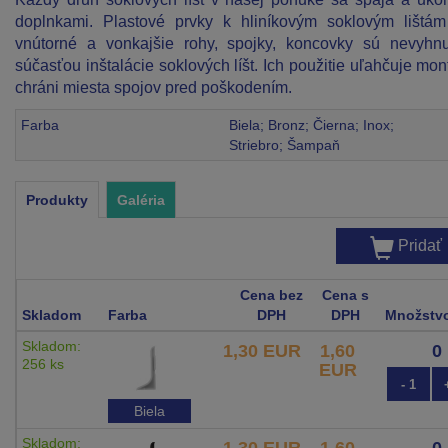
doplnkami. Plastové prvky k hliníkovým soklovým lištá
vnútorné a vonkajšie rohy, spojky, koncovky sú nevyhn
súčasťou inštalácie soklových líšt. Ich použitie uľahčuje mon
chráni miesta spojov pred poškodením.
Farba
Biela; Bronz; Čierna; Inox;
Striebro; Šampaň
Produkty
Galéria
Pridať
Cena bez
Cena s
Skladom
Farba
DPH
DPH
Množstv
Skladom:
1,30 EUR
1,60
256 ks
EUR
- 1
Biela
Skladom:
1,30 EUR
1,60