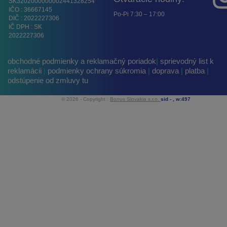
SK3202000000002441328254
IČO : 36667145
Po-Pi 7:30 – 17:00
DIČ : 2022227306
IČ DPH : SK
2022227306
obchodné podmienky a reklamačný poriadok
|
sprievodný list k
reklamácii
|
podmienky ochrany súkromia
|
doprava
|
platba
|
odstúpenie od zmluvy tu
© 2026 - Copyright :
Bonus Slovakia s.r.o.
sid -
, w:497