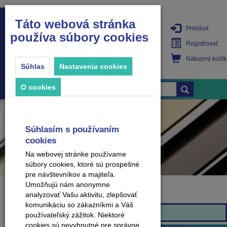
Táto webová stránka
Prihlásiť
používa súbory cookies
PRODUKTY
Registrovať
Nákupný košík
Súhlas
Nastavenia cookies
O cookies
Súhlasím s používaním
cookies
Na webovej stránke používame
súbory cookies, ktoré sú prospešné
pre návštevníkov a majiteľa.
Umožňujú nám anonymne
analyzovať Vašu aktivitu, zlepšovať
Značka
komunikáciu so zákazníkmi a Váš
Effector
používateľský zážitok. Niektoré
cookies sú nevyhnutné pre správne