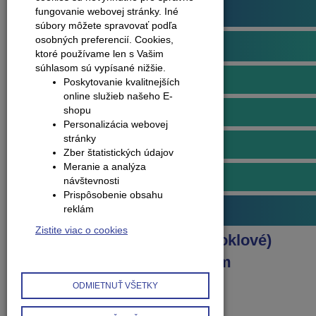
Podlahové profily
fungovanie webovej stránky. Iné
súbory môžete spravovať podľa
osobných preferencií.
Cookies,
Obvodové lišty (soklové)
ktoré používame len s Vašim
súhlasom sú vypísané nižšie.
Lišty soklové plastové
Poskytovanie kvalitnejších
online služieb našeho E-
shopu
Doplnky k plastovým lištám
Personalizácia webovej
stránky
Lišty soklové hliníkové
Zber štatistických údajov
Meranie a analýza
Doplnky k hliníkovým lištám
návštevnosti
Prispôsobenie obsahu
reklám
Príslušenstvo k podlahám
Zistite viac o cookies
Produkty
Obvodové lišty (soklové)
Doplnky k hliníkovým lištám
Koncovka ľavá k lište Q63
ODMIETNUŤ VŠETKY