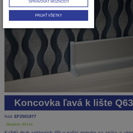
SPRAVOVAŤ MOŽNOSTI
PRIJAŤ VŠETKY
Koncovka ľavá k lište Q6
Kód:
EF2501977
Skladom: 954 ks
Každý druh soklových líšt v našej ponuke sa spája a uko