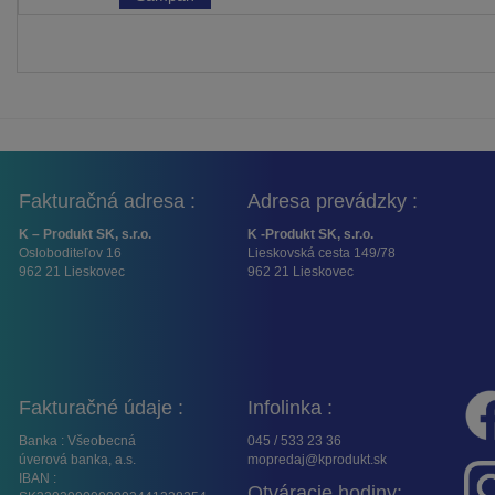
Fakturačná adresa :
Adresa prevádzky :
K – Produkt SK, s.r.o.
K -Produkt SK, s.r.o.
Osloboditeľov 16
Lieskovská cesta 149/78
962 21 Lieskovec
962 21 Lieskovec
Fakturačné údaje :
Infolinka :
Banka : Všeobecná
045 / 533 23 36
úverová banka, a.s.
mopredaj@kprodukt.sk
IBAN :
Otváracie hodiny: