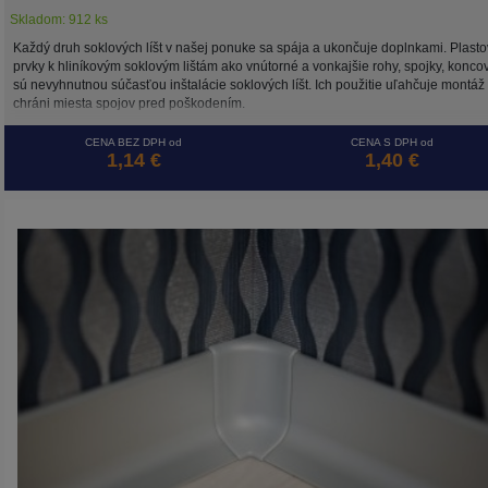
Skladom: 912 ks
Každý druh soklových líšt v našej ponuke sa spája a ukončuje doplnkami. Plast
prvky k hliníkovým soklovým lištám ako vnútorné a vonkajšie rohy, spojky, konco
sú nevyhnutnou súčasťou inštalácie soklových líšt. Ich použitie uľahčuje montáž
chráni miesta spojov pred poškodením.
CENA BEZ DPH od
CENA S DPH od
1,14 €
1,40 €