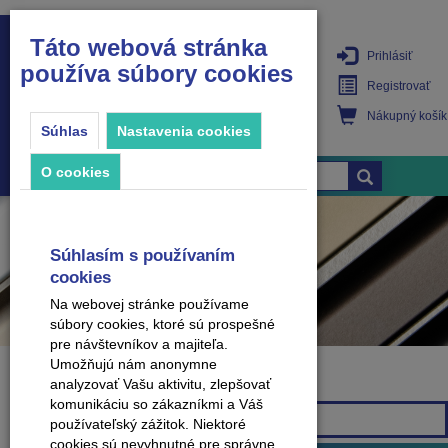
Táto webová stránka
Prihlásiť
používa súbory cookies
PRODUKTY
Registrovať
Nákupný košík
Súhlas
Nastavenia cookies
O cookies
Súhlasím s používaním
cookies
Na webovej stránke používame
súbory cookies, ktoré sú prospešné
pre návštevníkov a majiteľa.
Umožňujú nám anonymne
analyzovať Vašu aktivitu, zlepšovať
Značka
komunikáciu so zákazníkmi a Váš
Všetky značky
používateľský zážitok. Niektoré
cookies sú nevyhnutné pre správne