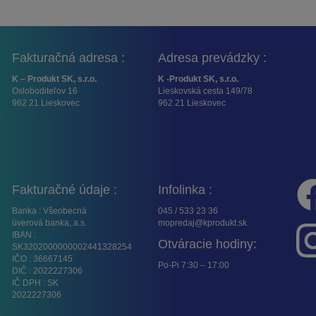
Fakturačná adresa :
Adresa prevádzky :
K – Produkt SK, s.r.o.
K -Produkt SK, s.r.o.
Osloboditeľov 16
Lieskovská cesta 149/78
962 21 Lieskovec
962 21 Lieskovec
Fakturačné údaje :
Infolinka :
Banka : Všeobecná
045 / 533 23 36
úverová banka, a.s.
mopredaj@kprodukt.sk
IBAN :
Otváracie hodiny:
SK3202000000002441328254
IČO : 36667145
Po-Pi 7:30 – 17:00
DIČ : 2022227306
IČ DPH : SK
2022227306