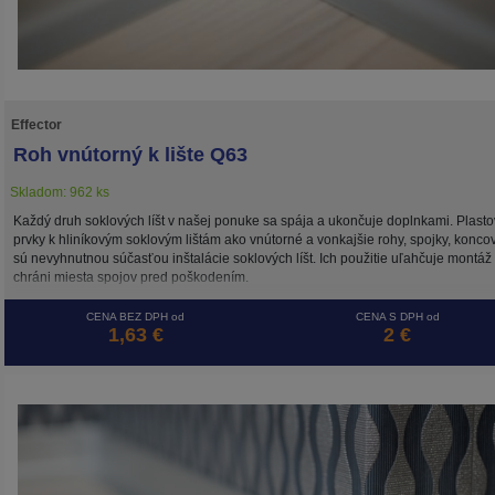
Effector
Roh vnútorný k lište Q63
Skladom: 962 ks
Každý druh soklových líšt v našej ponuke sa spája a ukončuje doplnkami. Plast
prvky k hliníkovým soklovým lištám ako vnútorné a vonkajšie rohy, spojky, konco
sú nevyhnutnou súčasťou inštalácie soklových líšt. Ich použitie uľahčuje montáž
chráni miesta spojov pred poškodením.
CENA BEZ DPH od
CENA S DPH od
1,63 €
2 €