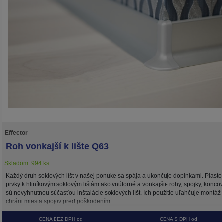
Effector
Roh vonkajší k lište Q63
Skladom: 994 ks
Každý druh soklových líšt v našej ponuke sa spája a ukončuje doplnkami. Plast
prvky k hliníkovým soklovým lištám ako vnútorné a vonkajšie rohy, spojky, konco
sú nevyhnutnou súčasťou inštalácie soklových líšt. Ich použitie uľahčuje montáž
chráni miesta spojov pred poškodením.
CENA BEZ DPH od
CENA S DPH od