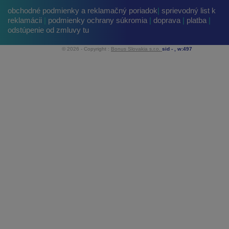
obchodné podmienky a reklamačný poriadok
|
sprievodný list k
reklamácii
|
podmienky ochrany súkromia
|
doprava
|
platba
|
odstúpenie od zmluvy tu
© 2026 - Copyright :
Bonus Slovakia s.r.o.
sid -
, w:497