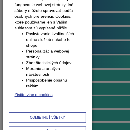
Podlahové profily
fungovanie webovej stránky. Iné
súbory môžete spravovať podľa
osobných preferencií.
Cookies,
Plávajúce podlahy
ktoré používame len s Vašim
súhlasom sú vypísané nižšie.
Dvere
Poskytovanie kvalitnejších
online služieb našeho E-
shopu
Obklady na stenu
Personalizácia webovej
stránky
Obvodové lišty (soklové)
Zber štatistických údajov
Meranie a analýza
návštevnosti
Lišty soklové MDF
Prispôsobenie obsahu
reklám
Doplnky k MDF lištám
Zistite viac o cookies
Lišty soklové plastové
Doplnky k plastovým lištám
ODMIETNUŤ VŠETKY
Lišty soklové hliníkové