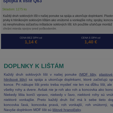
Spojka k lište Q63
Skladom: 1275 ks
Každý druh soklových líšt v našej ponuke sa spája a ukončuje doplnkami. Plast
prvky k hliníkovým soklovým lištám ako vnútorné a vonkajšie rohy, spojky, konco
sú nevyhnutnou súčasťou inštalácie soklových líšt. Ich použitie uľahčuje montáž
chráni miesta spojov pred poškodením.
CENA BEZ DPH od
CENA S DPH od
1,14 €
1,40 €
DOPLNKY K LIŠTÁM
Každý druh soklových líšt v našej ponuke (
MDF lišty
,
plastové 
hliníkové lišty
) sa spája a ukončuje doplnkami, ktoré začisťujú s
konce. Pri nákupe líšt preto treba myslieť nie len na dĺžku líšt, ale
všetky rohy a dvere. Avšak nie je roh ako roh a koncovka ako kon
Niekedy lišta končí vpravo, niekedy v ľavo, niektoré rohy sú vnú
niektoré vonkajšie. Preto každý druh lísť má k sebe tieto dop
koncovka ľavá, koncovka pravá, roh vonkajší, roh vnútorný, sp
Navyše doplnkom MDF líšt sú
lištové hranolčeky
.