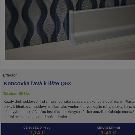
Effector
Koncovka ľavá k lište Q63
Skladom: 954 ks
Každý druh soklových líšt v našej ponuke sa spája a ukončuje doplnkami. Plast
prvky k hliníkovým soklovým lištám ako vnútorné a vonkajšie rohy, spojky, konco
sú nevyhnutnou súčasťou inštalácie soklových líšt. Ich použitie uľahčuje montáž
chráni miesta spojov pred poškodením.
CENA BEZ DPH od
CENA S DPH od
1,14 €
1,40 €