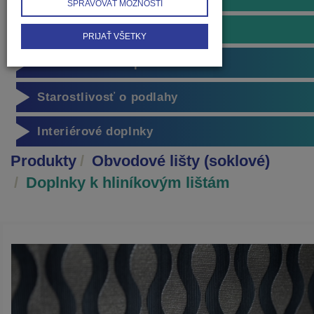
SPRAVOVAŤ MOŽNOSTI
Doplnky k hliníkovým lištám
PRIJAŤ VŠETKY
Príslušenstvo k podlahám
Starostlivosť o podlahy
Interiérové doplnky
Produkty
Obvodové lišty (soklové)
Doplnky k hliníkovým lištám