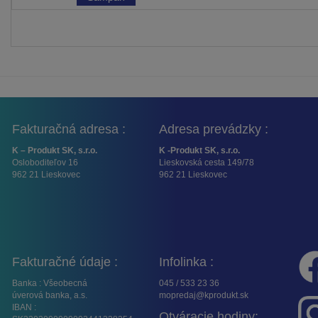
Fakturačná adresa :
Adresa prevádzky :
K – Produkt SK, s.r.o.
K -Produkt SK, s.r.o.
Osloboditeľov 16
Lieskovská cesta 149/78
962 21 Lieskovec
962 21 Lieskovec
Fakturačné údaje :
Infolinka :
Banka : Všeobecná
045 / 533 23 36
úverová banka, a.s.
mopredaj@kprodukt.sk
IBAN :
Otváracie hodiny: