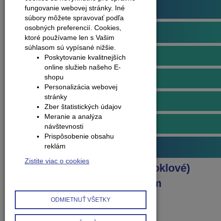
Podlahové profily
fungovanie webovej stránky. Iné
súbory môžete spravovať podľa
osobných preferencií.
Cookies,
Obvodové lišty (soklové)
ktoré používame len s Vašim
súhlasom sú vypísané nižšie.
Lišty soklové plastové
Poskytovanie kvalitnejších
online služieb našeho E-
shopu
Doplnky k plastovým lištám
Personalizácia webovej
stránky
Lišty soklové hliníkové
Zber štatistických údajov
Meranie a analýza
Doplnky k hliníkovým lištám
návštevnosti
Prispôsobenie obsahu
reklám
Príslušenstvo k podlahám
Zistite viac o cookies
Produkty
Obvodové lišty (soklové)
Doplnky k hliníkovým lištám
Koncovka pravá k lište Q63
ODMIETNUŤ VŠETKY