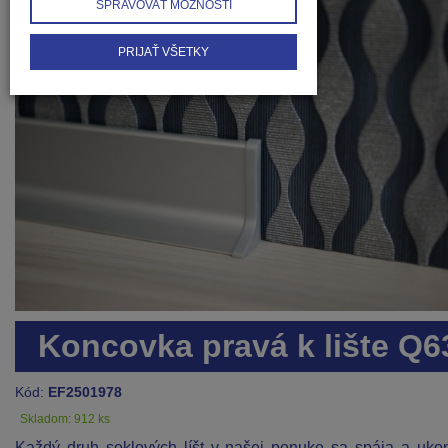
SPRAVOVAŤ MOŽNOSTI
PRIJAŤ VŠETKY
Koncovka pravá k lište Q6
Kód:
EF2501978
Skladom: 912 ks
Každý druh soklových líšt v našej ponuke sa spája a uko