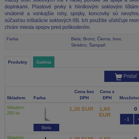
doplnkami. Plastové prvky k hliníkovým soklovým lištá
vnútorné a vonkajšie rohy, spojky, koncovky sú nevyhn
súčasťou inštalácie soklových líšt. Ich použitie uľahčuje mon
chráni miesta spojov pred poškodením.
Farba
Biela; Bronz; Čierna; Inox;
Striebro; Šampaň
Produkty
Galéria
Pridať
Cena bez
Cena s
Skladom
Farba
DPH
DPH
Množstv
Skladom:
1,30 EUR
1,60
255 ks
EUR
- 1
Biela
Skladom:
1,30 EUR
1,60