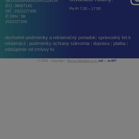
SK3202000000002441328254
IČO : 36667145
Po-Pi 7:30 – 17:00
DIČ : 2022227306
IČ DPH : SK
2022227306
obchodné podmienky a reklamačný poriadok
|
sprievodný list k
reklamácii
|
podmienky ochrany súkromia
|
doprava
|
platba
|
odstúpenie od zmluvy tu
© 2026 - Copyright :
Bonus Slovakia s.r.o.
sid -
, w:497