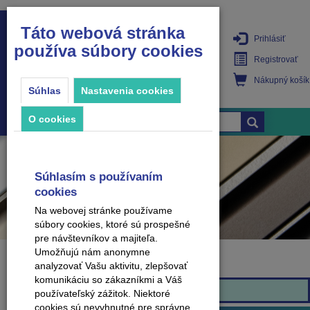
Táto webová stránka
Prihlásiť
používa súbory cookies
PRODUKTY
Registrovať
Nákupný košík
Súhlas
Nastavenia cookies
O cookies
Súhlasím s používaním
cookies
Na webovej stránke používame
súbory cookies, ktoré sú prospešné
pre návštevníkov a majiteľa.
Umožňujú nám anonymne
analyzovať Vašu aktivitu, zlepšovať
Značka
komunikáciu so zákazníkmi a Váš
Effector
používateľský zážitok. Niektoré
cookies sú nevyhnutné pre správne