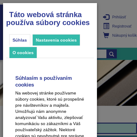
Táto webová stránka
Prihlásiť
používa súbory cookies
PRODUKTY
Registrovať
Nákupný košík
Súhlas
Nastavenia cookies
O cookies
Súhlasím s používaním
cookies
Na webovej stránke používame
súbory cookies, ktoré sú prospešné
pre návštevníkov a majiteľa.
Umožňujú nám anonymne
analyzovať Vašu aktivitu, zlepšovať
Značka
komunikáciu so zákazníkmi a Váš
Effector
používateľský zážitok. Niektoré
cookies sú nevyhnutné pre správne