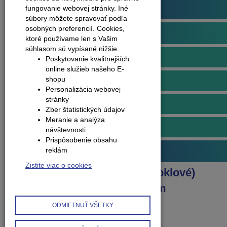
Podlahové profily
fungovanie webovej stránky. Iné
súbory môžete spravovať podľa
osobných preferencií.
Cookies,
Obvodové lišty (soklové)
ktoré používame len s Vašim
súhlasom sú vypísané nižšie.
Lišty soklové plastové
Poskytovanie kvalitnejších
online služieb našeho E-
shopu
Doplnky k plastovým lištám
Personalizácia webovej
stránky
Lišty soklové hliníkové
Zber štatistických údajov
Meranie a analýza
Doplnky k hliníkovým lištám
návštevnosti
Prispôsobenie obsahu
reklám
Príslušenstvo k podlahám
Zistite viac o cookies
Produkty
Obvodové lišty (soklové)
Doplnky k hliníkovým lištám
Roh vonkajší k lište Q63
ODMIETNUŤ VŠETKY