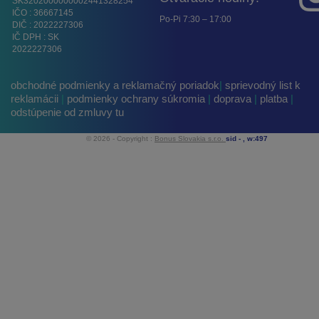
SK3202000000002441328254
IČO : 36667145
Po-Pi 7:30 – 17:00
DIČ : 2022227306
IČ DPH : SK
2022227306
obchodné podmienky a reklamačný poriadok
|
sprievodný list k
reklamácii
|
podmienky ochrany súkromia
|
doprava
|
platba
|
odstúpenie od zmluvy tu
© 2026 - Copyright :
Bonus Slovakia s.r.o.
sid -
, w:497