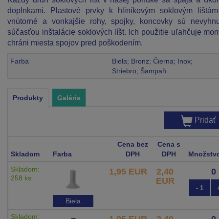
doplnkami. Plastové prvky k hliníkovým soklovým lištá
vnútorné a vonkajšie rohy, spojky, koncovky sú nevyhn
súčasťou inštalácie soklových líšt. Ich použitie uľahčuje mon
chráni miesta spojov pred poškodením.
Farba
Biela; Bronz; Čierna; Inox;
Striebro; Šampaň
Produkty
Galéria
Pridať
Cena bez
Cena s
Skladom
Farba
DPH
DPH
Množstv
Skladom:
1,95 EUR
2,40
258 ks
EUR
- 1
Biela
Skladom:
1,95 EUR
2,40