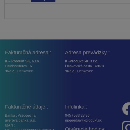
Fakturačná adresa :
Adresa prevádzky :
K – Produkt SK, s.r.o.
K -Produkt SK, s.r.o.
Osloboditeľov 16
Lieskovská cesta 149/78
962 21 Lieskovec
962 21 Lieskovec
Fakturačné údaje :
Infolinka :
Banka : Všeobecná
045 / 533 23 36
úverová banka, a.s.
mopredaj@kprodukt.sk
IBAN :
Otváracie hodiny: