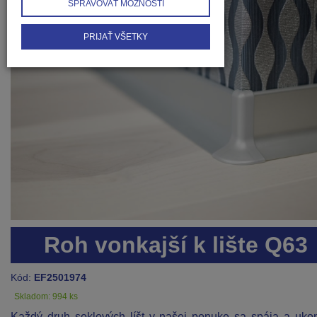
SPRAVOVAŤ MOŽNOSTI
PRIJAŤ VŠETKY
Roh vonkajší k lište Q63
Kód:
EF2501974
Skladom: 994 ks
Každý druh soklových líšt v našej ponuke sa spája a uko