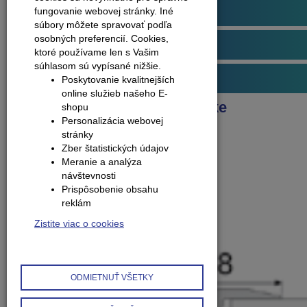
Podlahové profily
fungovanie webovej stránky. Iné
súbory môžete spravovať podľa
osobných preferencií.
Cookies,
Obvodové lišty (soklové)
ktoré používame len s Vašim
súhlasom sú vypísané nižšie.
Príslušenstvo k podlahám
Poskytovanie kvalitnejších
online služieb našeho E-
Produkty
Profily ku keramike
shopu
Personalizácia webovej
Profil ku keramike - A55
stránky
Zber štatistických údajov
Meranie a analýza
návštevnosti
Prispôsobenie obsahu
reklám
Zistite viac o cookies
ODMIETNUŤ VŠETKY