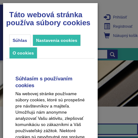
Táto webová stránka
Prihlásiť
používa súbory cookies
PRODUKTY
Registrovať
Nákupný košík
Súhlas
Nastavenia cookies
O cookies
Súhlasím s používaním
cookies
Na webovej stránke používame
súbory cookies, ktoré sú prospešné
pre návštevníkov a majiteľa.
Umožňujú nám anonymne
analyzovať Vašu aktivitu, zlepšovať
Značka
komunikáciu so zákazníkmi a Váš
Effector
používateľský zážitok. Niektoré
cookies sú nevyhnutné pre správne