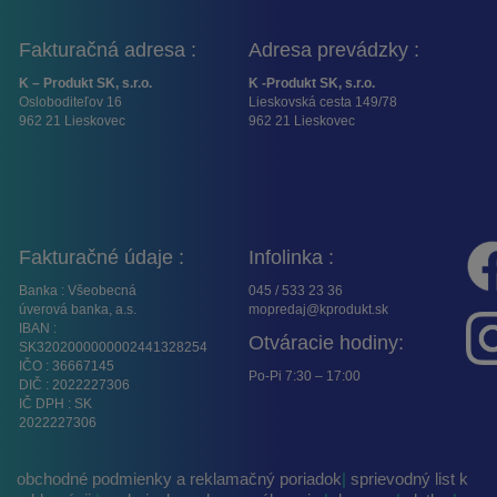
Fakturačná adresa :
Adresa prevádzky :
K – Produkt SK, s.r.o.
K -Produkt SK, s.r.o.
Osloboditeľov 16
Lieskovská cesta 149/78
962 21 Lieskovec
962 21 Lieskovec
Fakturačné údaje :
Infolinka :
Banka : Všeobecná
045 / 533 23 36
úverová banka, a.s.
mopredaj@kprodukt.sk
IBAN :
Otváracie hodiny:
SK3202000000002441328254
IČO : 36667145
Po-Pi 7:30 – 17:00
DIČ : 2022227306
IČ DPH : SK
2022227306
obchodné podmienky a reklamačný poriadok
|
sprievodný list k