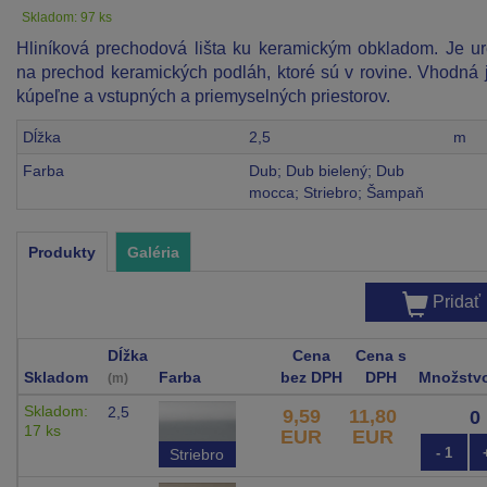
Skladom: 97 ks
Hliníková prechodová lišta ku keramickým obkladom. Je u
na prechod keramických podláh, ktoré sú v rovine. Vhodná 
kúpeľne a vstupných a priemyselných priestorov.
Dĺžka
2,5
m
Farba
Dub; Dub bielený; Dub
mocca; Striebro; Šampaň
Produkty
Galéria
Pridať
Dĺžka
Cena
Cena s
Skladom
Farba
bez DPH
DPH
Množstv
(m)
Skladom:
2,5
9,59
11,80
17 ks
EUR
EUR
- 1
Striebro