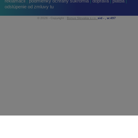
reklamácii
|
podmienky ochrany súkromia
|
doprava
|
platba
|
odstúpenie od zmluvy tu
© 2026 - Copyright :
Bonus Slovakia s.r.o.
sid -
, w:497