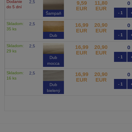
Dodanie
2,5
9,59
11,80
do 5 dní
EUR
EUR
- 1
Šampaň
Skladom:
2,5
16,99
20,90
35 ks
EUR
EUR
- 1
Dub
Skladom:
2,5
16,99
20,90
29 ks
EUR
EUR
- 1
Dub
mocca
Skladom:
2,5
16,99
20,90
16 ks
EUR
EUR
- 1
Dub
bielený