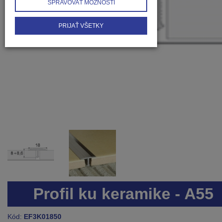
SPRAVOVAŤ MOŽNOSTI
PRIJAŤ VŠETKY
Profil ku keramike - A55
Kód:
EF3K01850