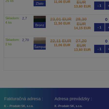
25 ks
11,06 EUR
EUR
Zlato
- 1
13,60 EUR
Skladom:
2,7
23,01 EUR
28,30
4 ks
11,50 EUR
EUR
Bronz
- 1
14,15 EUR
Skladom:
2,70
22,11 EUR
27,20
2 ks
11,06 EUR
EUR
Šampaň
- 1
13,60 EUR
Fakturačná adresa :
Adresa prevádzky :
K – Produkt SK, s.r.o.
K -Produkt SK, s.r.o.