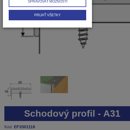
SPRAVOVAŤ MOŽNOSTI
PRIJAŤ VŠETKY
Schodový profil - A31
Kód:
EF3S01118