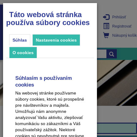
Táto webová stránka
Prihlásiť
používa súbory cookies
PRODUKTY
Registrovať
Nákupný košík
Súhlas
Nastavenia cookies
O cookies
Súhlasím s používaním
cookies
Na webovej stránke používame
súbory cookies, ktoré sú prospešné
pre návštevníkov a majiteľa.
Umožňujú nám anonymne
analyzovať Vašu aktivitu, zlepšovať
Značka
komunikáciu so zákazníkmi a Váš
Effector
používateľský zážitok. Niektoré
cookies sú nevyhnutné pre správne