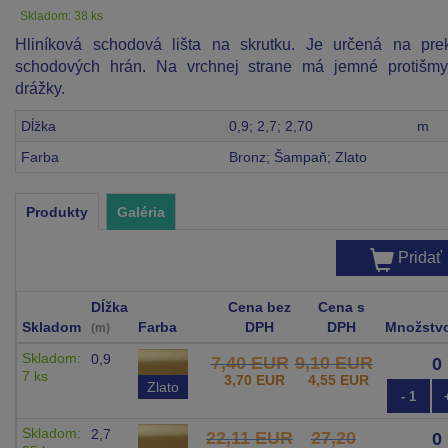
Skladom: 38 ks
Hliníková schodová lišta na skrutku. Je určená na prek
schodových hrán. Na vrchnej strane má jemné protišm
drážky.
Dĺžka
0,9; 2,7; 2,70
m
Farba
Bronz; Šampaň; Zlato
Produkty
Galéria
Pridať
Dĺžka
Cena bez
Cena s
Skladom
Farba
DPH
DPH
Množstv
(m)
Skladom:
0,9
7,40 EUR
9,10 EUR
7 ks
3,70 EUR
4,55 EUR
Zlato
- 1
Skladom:
2,7
22,11 EUR
27,20