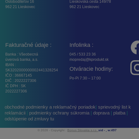
Osloboditeľov 16
Lieskovská cesta 149/78
962 21 Lieskovec
962 21 Lieskovec
Fakturačné údaje :
Infolinka :
Banka : Všeobecná
045 / 533 23 36
úverová banka, a.s.
mopredaj@kprodukt.sk
IBAN :
Otváracie hodiny:
SK3202000000002441328254
IČO : 36667145
Po-Pi 7:30 – 17:00
DIČ : 2022227306
IČ DPH : SK
2022227306
obchodné podmienky a reklamačný poriadok
|
sprievodný list k
reklamácii
|
podmienky ochrany súkromia
|
doprava
|
platba
|
odstúpenie od zmluvy tu
© 2026 - Copyright :
Bonus Slovakia s.r.o.
sid -
, w:497