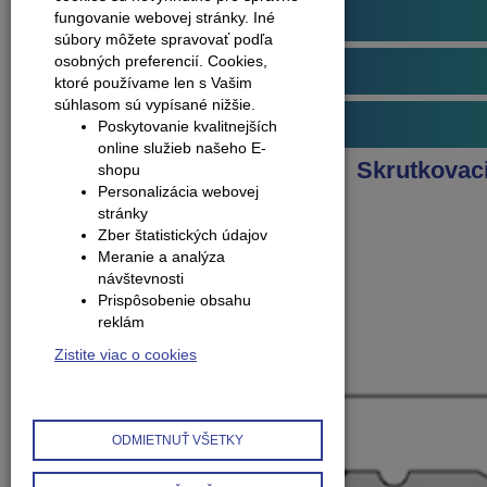
Podlahové profily
fungovanie webovej stránky. Iné
súbory môžete spravovať podľa
osobných preferencií.
Cookies,
Obvodové lišty (soklové)
ktoré používame len s Vašim
súhlasom sú vypísané nižšie.
Príslušenstvo k podlahám
Poskytovanie kvalitnejších
online služieb našeho E-
Produkty
Schodové profily
Skrutkovac
shopu
Personalizácia webovej
Schodový profil - A31
stránky
Zber štatistických údajov
Meranie a analýza
návštevnosti
Prispôsobenie obsahu
reklám
Zistite viac o cookies
ODMIETNUŤ VŠETKY