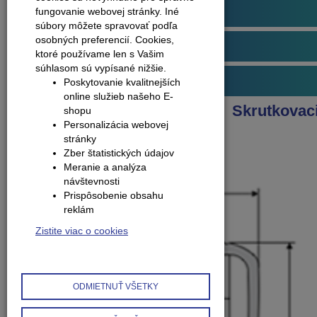
Podlahové profily
fungovanie webovej stránky. Iné
súbory môžete spravovať podľa
osobných preferencií.
Cookies,
Obvodové lišty (soklové)
ktoré používame len s Vašim
súhlasom sú vypísané nižšie.
Príslušenstvo k podlahám
Poskytovanie kvalitnejších
online služieb našeho E-
Produkty
Schodové profily
Skrutkovac
shopu
Personalizácia webovej
Schodový profil - A43
stránky
Zber štatistických údajov
Meranie a analýza
návštevnosti
Prispôsobenie obsahu
reklám
Zistite viac o cookies
ODMIETNUŤ VŠETKY