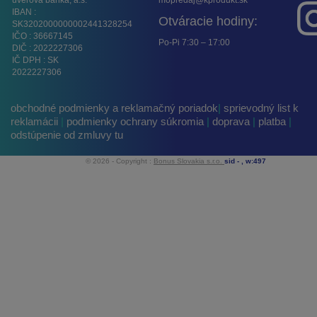
úverová banka, a.s.
mopredaj@kprodukt.sk
IBAN :
Otváracie hodiny:
SK3202000000002441328254
IČO : 36667145
Po-Pi 7:30 – 17:00
DIČ : 2022227306
IČ DPH : SK
2022227306
obchodné podmienky a reklamačný poriadok
|
sprievodný list k
reklamácii
|
podmienky ochrany súkromia
|
doprava
|
platba
|
odstúpenie od zmluvy tu
© 2026 - Copyright :
Bonus Slovakia s.r.o.
sid -
, w:497