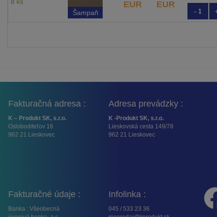
8 ks
EUR
EUR
- 1
Šampaň
Fakturačná adresa :
Adresa prevádzky :
K – Produkt SK, s.r.o.
K -Produkt SK, s.r.o.
Osloboditeľov 16
Lieskovská cesta 149/78
962 21 Lieskovec
962 21 Lieskovec
Fakturačné údaje :
Infolinka :
Banka : Všeobecná
045 / 533 23 36