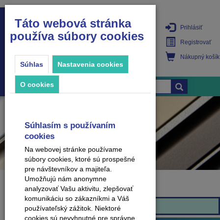
Táto webová stránka
Prihlásiť
používa súbory cookies
PRODUKTY
Registrovať
Nákupný košík
Súhlas
Nastavenia cookies
O cookies
Súhlasím s používaním
cookies
Na webovej stránke používame
súbory cookies, ktoré sú prospešné
pre návštevníkov a majiteľa.
Umožňujú nám anonymne
analyzovať Vašu aktivitu, zlepšovať
Značka
komunikáciu so zákazníkmi a Váš
Effector
používateľský zážitok. Niektoré
cookies sú nevyhnutné pre správne