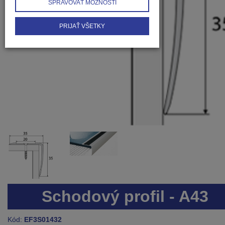
SPRAVOVAŤ MOŽNOSTI
PRIJAŤ VŠETKY
Schodový profil - A43
Kód:
EF3S01432