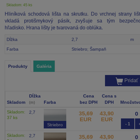
Skladom: 45 ks
Hliníková schodová lišta na skrutku. Do vrchnej strany liš
vkladá protišmykový pásik, zvyšuje sa tým bezpečno
hľadisko. Hrana lišty je tvarovaná do oblúka.
Dĺžka
2,7
m
Farba
Striebro; Šampaň
Produkty
Galéria
Pridať
Dĺžka
Cena
Cena s
Skladom
Farba
bez DPH
DPH
Množstv
(m)
Skladom:
2,7
35,69
43,90
37 ks
EUR
EUR
- 1
Striebro
Skladom:
2,7
35,69
43,90