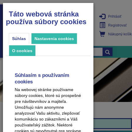
Táto webová stránka
Prihlásiť
používa súbory cookies
PRODUKTY
Registrovať
Nákupný košík
Súhlas
Nastavenia cookies
O cookies
Súhlasím s používaním
cookies
Na webovej stránke používame
súbory cookies, ktoré sú prospešné
pre návštevníkov a majiteľa.
Umožňujú nám anonymne
analyzovať Vašu aktivitu, zlepšovať
Značka
komunikáciu so zákazníkmi a Váš
Arbiton
používateľský zážitok. Niektoré
cookies sú nevyhnutné pre správne