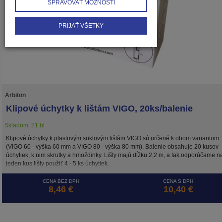
SPRAVOVAŤ MOŽNOSTI
PRIJAŤ VŠETKY
Arbiton
Klipové úchytky k lištám VIGO, 20ks/balenie
Skladom: 21 bl
Klipové úchytky k plastovým soklovým lištám VIGO sú určené k obom variantom
(VIGO 60 - výška 60 mm a VIGO 80 - výška 80 mm). Balenie obsahuje 20 kusov
úchytiek, k nim skrutky a hmoždinky. Lišty majú dĺžku 2,2 m, a tak odporúčame n
jeden kus lišty použiť 4 - 5 ks úchytiek.
CENA BEZ DPH
CENA S DPH
8,46 €
10,40 €