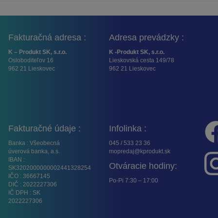
Fakturačná adresa :
Adresa prevádzky :
K – Produkt SK, s.r.o.
K -Produkt SK, s.r.o.
Osloboditeľov 16
Lieskovská cesta 149/78
962 21 Lieskovec
962 21 Lieskovec
Fakturačné údaje :
Infolinka :
Banka : Všeobecná
045 / 533 23 36
úverová banka, a.s.
mopredaj@kprodukt.sk
IBAN :
Otváracie hodiny:
SK3202000000002441328254
IČO : 36667145
Po-Pi 7:30 – 17:00
DIČ : 2022227306
IČ DPH : SK
2022227306