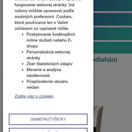
Plávajúce podlahy
fungovanie webovej stránky. Iné
súbory môžete spravovať podľa
osobných preferencií.
Cookies,
Obvodové lišty (soklové)
ktoré používame len s Vašim
súhlasom sú vypísané nižšie.
Príslušenstvo k podlahám
Poskytovanie kvalitnejších
online služieb našeho E-
shopu
Iné príslušenstvo k podlahám
Personalizácia webovej
stránky
Produkty
Príslušenstvo k podlahám
Zber štatistických údajov
Meranie a analýza
návštevnosti
Prispôsobenie obsahu
reklám
Zistite viac o cookies
ODMIETNUŤ VŠETKY