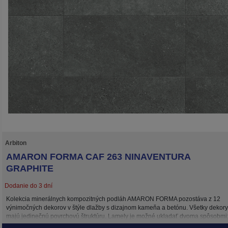
Arbiton
AMARON FORMA CAF 263 NINAVENTURA
GRAPHITE
Dodanie do 3 dní
Kolekcia minerálnych kompozitných podláh AMARON FORMA pozostáva z 12
výnimočných dekorov v štýle dlažby s dizajnom kameňa a betónu. Všetky dekory
majú jedinečnú povrchovú štruktúru. Lamely je možné ukladať dvoma spôsobmi
klasickým previazaním s presahom ako pri bežných plávajúcich podlahách aleb