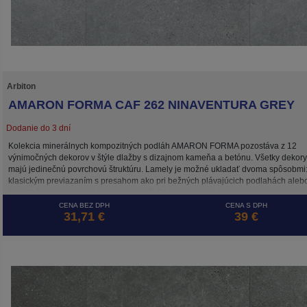
Arbiton
AMARON FORMA CAF 262 NINAVENTURA GREY
Dodanie do 3 dní
Kolekcia minerálnych kompozitných podláh AMARON FORMA pozostáva z 12
výnimočných dekorov v štýle dlažby s dizajnom kameňa a betónu. Všetky dekory
majú jedinečnú povrchovú štruktúru. Lamely je možné ukladať dvoma spôsobmi
klasickým previazaním s presahom ako pri bežných plávajúcich podlahách aleb
ako dlažbu so spojmi vytvárajúcimi kríž. Spájanie lamiel zarovnaných v oboch
smeroch umožňuje systém 5G CROSS, ktorý zaisťuje stabilitu spojov takto
CENA BEZ DPH
CENA S DPH
31,71 €
39 €
položenej plávajúcej podlahy. Podlaha AMARON FORMA je, rovnako ako ostatn
kolekcie značky ARBITON, odolná voči vode, tepelne a rozmerovo stabilná vďak
HD Mineral Core a je ideálna na podlahové vykurovanie.