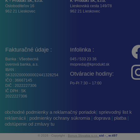
K – Produkt SK, s.r.o.
K -Produkt SK, s.r.o.
Osloboditeľov 16
Lieskovská cesta 149/78
962 21 Lieskovec
962 21 Lieskovec
Fakturačné údaje :
Infolinka :
Banka : Všeobecná
045 / 533 23 36
úverová banka, a.s.
mopredaj@kprodukt.sk
IBAN :
Otváracie hodiny:
SK3202000000002441328254
IČO : 36667145
Po-Pi 7:30 – 17:00
DIČ : 2022227306
IČ DPH : SK
2022227306
obchodné podmienky a reklamačný poriadok
|
sprievodný list k
reklamácii
|
podmienky ochrany súkromia
|
doprava
|
platba
|
odstúpenie od zmluvy tu
© 2026 - Copyright :
Bonus Slovakia s.r.o.
sid -
, w:497