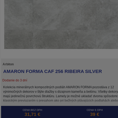
Arbiton
AMARON FORMA CAF 256 RIBEIRA SILVER
Dodanie do 3 dní
Kolekcia minerálnych kompozitných podláh AMARON FORMA pozostáva z 12
výnimočných dekorov v štýle dlažby s dizajnom kameňa a betónu. Všetky dekory
majú jedinečnú povrchovú štruktúru. Lamely je možné ukladať dvoma spôsobmi
klasickým previazaním s presahom ako pri bežných plávajúcich podlahách aleb
ako dlažbu so spojmi vytvárajúcimi kríž. Spájanie lamiel zarovnaných v oboch
smeroch umožňuje systém 5G CROSS, ktorý zaisťuje stabilitu spojov takto
CENA BEZ DPH
CENA S DPH
31,71 €
39 €
položenej plávajúcej podlahy. Podlaha AMARON FORMA je, rovnako ako ostatn