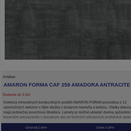
Arbiton
AMARON FORMA CAF 259 AMADORA ANTRACITE
Dodanie do 3 dní
Kolekcia minerálnych kompozitných podláh AMARON FORMA pozostáva z 12
výnimočných dekorov v štýle dlažby s dizajnom kameňa a betónu. Všetky dekory
majú jedinečnú povrchovú štruktúru. Lamely je možné ukladať dvoma spôsobmi
klasickým previazaním s presahom ako pri bežných plávajúcich podlahách aleb
ako dlažbu so spojmi vytvárajúcimi kríž. Spájanie lamiel zarovnaných v oboch
smeroch umožňuje systém 5G CROSS, ktorý zaisťuje stabilitu spojov takto
CENA BEZ DPH
CENA S DPH