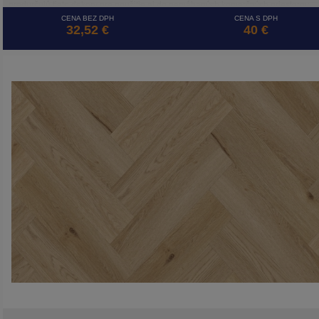
predurčujú tieto dekory pre použitie aj do namáhaných komerčných priestorov.
CENA BEZ DPH
CENA S DPH
32,52 €
40 €