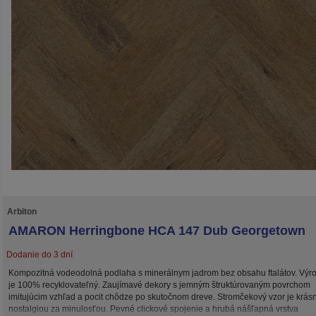
Arbiton
AMARON Herringbone HCA 147 Dub Georgetown
Dodanie do 3 dní
Kompozitná vodeodolná podlaha s minerálnym jadrom bez obsahu ftalátov. Výr
je 100% recyklovateľný. Zaujímavé dekory s jemným štruktúrovaným povrchom
imitujúcim vzhľad a pocit chôdze po skutočnom dreve. Stromčekový vzor je krás
nostalgiou za minulosťou. Pevné clickové spojenie a hrubá nášľapná vrstva