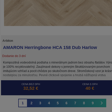
Arbiton
AMARON Herringbone HCA 158 Dub Harlow
Dodanie do 3 dní
Kompozitná vodeodolná podlaha s minerálnym jadrom bez obsahu ftalátov. Výr
je 100% recyklovateľný. Zaujímavé dekory s jemným štruktúrovaným povrchom
imitujúcim vzhľad a pocit chôdze po skutočnom dreve. Stromčekový vzor je krás
nostalgiou za minulosťou. Pevné clickové spojenie a hrubá nášľapná vrstva
predurčujú tieto dekory pre použitie aj do namáhaných komerčných priestorov.
CENA BEZ DPH
CENA S DPH
32,52 €
40 €
1
2
3
4
5
6
7
8
9