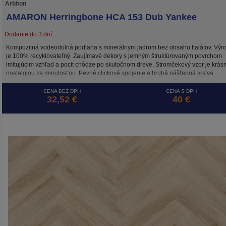
Arbiton
AMARON Herringbone HCA 153 Dub Yankee
Dodanie do 3 dní
Kompozitná vodeodolná podlaha s minerálnym jadrom bez obsahu ftalátov. Výr
je 100% recyklovateľný. Zaujímavé dekory s jemným štruktúrovaným povrchom
imitujúcim vzhľad a pocit chôdze po skutočnom dreve. Stromčekový vzor je krás
nostalgiou za minulosťou. Pevné clickové spojenie a hrubá nášľapná vrstva
predurčujú tieto dekory pre použitie aj do namáhaných komerčných priestorov.
CENA BEZ DPH
CENA S DPH
32,52 €
40 €