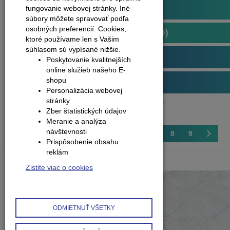
Plávajúce podlahy
fungovanie webovej stránky. Iné
súbory môžete spravovať podľa
osobných preferencií.
Cookies,
Podlahy kompozitné (vinylové)
ktoré používame len s Vašim
súhlasom sú vypísané nižšie.
Obvodové lišty (soklové)
Poskytovanie kvalitnejších
online služieb našeho E-
shopu
Príslušenstvo k podlahám
Personalizácia webovej
stránky
Produkty
Plávajúce podlahy
Zber štatistických údajov
Meranie a analýza
návštevnosti
1
2
3
4
5
6
7
8
9
Prispôsobenie obsahu
reklám
Zistite viac o cookies
ODMIETNUŤ VŠETKY