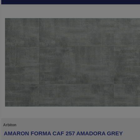
kolekcie značky ARBITON, odolná voči vode, tepelne a rozmerovo stabilná vďak
HD Mineral Core a je ideálna na podlahové vykurovanie.
Arbiton
AMARON FORMA CAF 257 AMADORA GREY