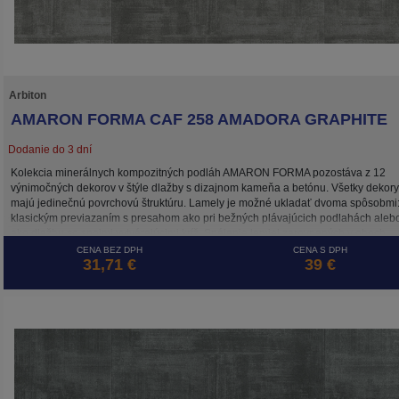
Arbiton
AMARON FORMA CAF 258 AMADORA GRAPHITE
Dodanie do 3 dní
Kolekcia minerálnych kompozitných podláh AMARON FORMA pozostáva z 12
výnimočných dekorov v štýle dlažby s dizajnom kameňa a betónu. Všetky dekory
majú jedinečnú povrchovú štruktúru. Lamely je možné ukladať dvoma spôsobmi
klasickým previazaním s presahom ako pri bežných plávajúcich podlahách aleb
ako dlažbu so spojmi vytvárajúcimi kríž. Spájanie lamiel zarovnaných v oboch
smeroch umožňuje systém 5G CROSS, ktorý zaisťuje stabilitu spojov takto
CENA BEZ DPH
CENA S DPH
31,71 €
39 €
položenej plávajúcej podlahy. Vinylová (kompozitná) podlaha AMARON FORMA 
rovnako ako ostatné kolekcie značky ARBITON, odolná voči vode, tepelne a
rozmerovo stabilná vďaka HD Mineral Core a je ideálna na podlahové vykurovan