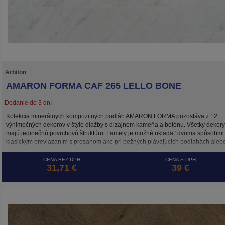
Arbiton
AMARON FORMA CAF 265 LELLO BONE
Dodanie do 3 dní
Kolekcia minerálnych kompozitných podláh AMARON FORMA pozostáva z 12
výnimočných dekorov v štýle dlažby s dizajnom kameňa a betónu. Všetky dekory
majú jedinečnú povrchovú štruktúru. Lamely je možné ukladať dvoma spôsobmi
klasickým previazaním s presahom ako pri bežných plávajúcich podlahách aleb
ako dlažbu so spojmi vytvárajúcimi kríž. Spájanie lamiel zarovnaných v oboch
smeroch umožňuje systém 5G CROSS, ktorý zaisťuje stabilitu spojov takto
CENA BEZ DPH
CENA S DPH
31,71 €
39 €
položenej plávajúcej podlahy. Podlaha AMARON FORMA je, rovnako ako ostatn
kolekcie značky ARBITON, odolná voči vode, tepelne a rozmerovo stabilná vďak
HD Mineral Core a je ideálna na podlahové vykurovanie.