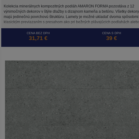
Kolekcia minerálnych kompozitných podláh AMARON FORMA pozostáva z 12
výnimočných dekorov v štýle dlažby s dizajnom kameňa a betónu. Všetky dekory
majú jedinečnú povrchovú štruktúru. Lamely je možné ukladať dvoma spôsobmi
klasickým previazaním s presahom ako pri bežných plávajúcich podlahách aleb
ako dlažbu so spojmi vytvárajúcimi kríž. Spájanie lamiel zarovnaných v oboch
smeroch umožňuje systém 5G CROSS, ktorý zaisťuje stabilitu spojov takto
CENA BEZ DPH
CENA S DPH
31,71 €
39 €
položenej plávajúcej podlahy. Podlaha AMARON FORMA je, rovnako ako ostatn
kolekcie značky ARBITON, odolná voči vode, tepelne a rozmerovo stabilná vďak
HD Mineral Core a je ideálna na podlahové vykurovanie.