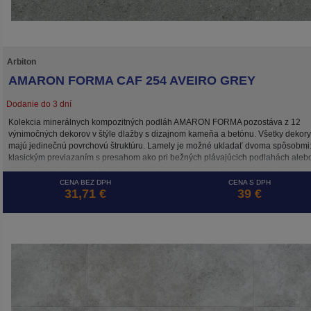
Arbiton
AMARON FORMA CAF 254 AVEIRO GREY
Dodanie do 3 dní
Kolekcia minerálnych kompozitných podláh AMARON FORMA pozostáva z 12
výnimočných dekorov v štýle dlažby s dizajnom kameňa a betónu. Všetky dekory
majú jedinečnú povrchovú štruktúru. Lamely je možné ukladať dvoma spôsobmi
klasickým previazaním s presahom ako pri bežných plávajúcich podlahách aleb
ako dlažbu so spojmi vytvárajúcimi kríž. Spájanie lamiel zarovnaných v oboch
smeroch umožňuje systém 5G CROSS, ktorý zaisťuje stabilitu spojov takto
CENA BEZ DPH
CENA S DPH
31,71 €
39 €
položenej plávajúcej podlahy. Podlaha AMARON FORMA je, rovnako ako ostatn
kolekcie značky ARBITON, odolná voči vode, tepelne a rozmerovo stabilná vďak
HD Mineral Core a je ideálna na podlahové vykurovanie.