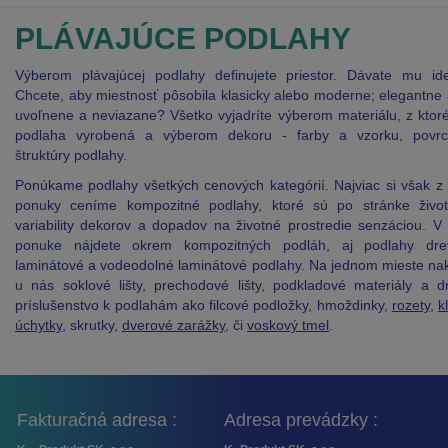
PLÁVAJÚCE PODLAHY
Výberom plávajúcej podlahy definujete priestor. Dávate mu iden
Chcete, aby miestnosť pôsobila klasicky alebo moderne; elegantne
uvoľnene a neviazane? Všetko vyjadríte výberom materiálu, z ktor
podlaha vyrobená a výberom dekoru - farby a vzorku, povrc
štruktúry podlahy.
Ponúkame podlahy všetkých cenových kategórií. Najviac si však z
ponuky ceníme kompozitné podlahy, ktoré sú po stránke životn
variability dekorov a dopadov na životné prostredie senzáciou. V
ponuke nájdete okrem kompozitných podláh, aj podlahy dre
laminátové a vodeodolné laminátové podlahy. Na jednom mieste na
u nás soklové lišty, prechodové lišty, podkladové materiály a d
príslušenstvo k podlahám ako filcové podložky, hmoždinky,
rozety
,
k
úchytky
, skrutky,
dverové zarážky
, či
voskový tmel
.
Fakturačná adresa :
Adresa prevádzky :