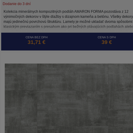
Dodanie do 3 dní
Kolekcia minerálnych kompozitných podláh AMARON FORMA pozostáva z 12
výnimočných dekorov v štýle dlažby s dizajnom kameňa a betónu. Všetky dekory
majú jedinečnú povrchovú štruktúru. Lamely je možné ukladať dvoma spôsobmi
klasickým previazaním s presahom ako pri bežných plávajúcich podlahách aleb
ako dlažbu so spojmi vytvárajúcimi kríž. Spájanie lamiel zarovnaných v oboch
smeroch umožňuje systém 5G CROSS, ktorý zaisťuje stabilitu spojov takto
CENA BEZ DPH
CENA S DPH
31,71 €
39 €
položenej plávajúcej podlahy. Podlaha AMARON FORMA je, rovnako ako ostatn
kolekcie značky ARBITON, odolná voči vode, tepelne a rozmerovo stabilná vďak
HD Mineral Core a je ideálna na podlahové vykurovanie.