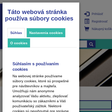
Táto webová stránka
Prihlásiť
používa súbory cookies
PRODUKTY
Registrovať
Nákupný košík
Súhlas
Nastavenia cookies
O cookies
Súhlasím s používaním
cookies
Na webovej stránke používame
súbory cookies, ktoré sú prospešné
pre návštevníkov a majiteľa.
Umožňujú nám anonymne
analyzovať Vašu aktivitu, zlepšovať
Značka
komunikáciu so zákazníkmi a Váš
Arbiton
používateľský zážitok. Niektoré
cookies sú nevyhnutné pre správne