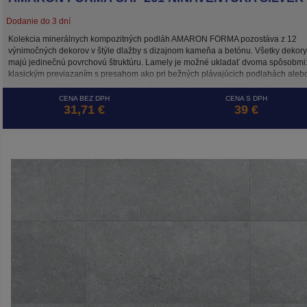
Dodanie do 3 dní
Kolekcia minerálnych kompozitných podláh AMARON FORMA pozostáva z 12
výnimočných dekorov v štýle dlažby s dizajnom kameňa a betónu. Všetky dekory
majú jedinečnú povrchovú štruktúru. Lamely je možné ukladať dvoma spôsobmi
klasickým previazaním s presahom ako pri bežných plávajúcich podlahách aleb
ako dlažbu so spojmi vytvárajúcimi kríž. Spájanie lamiel zarovnaných v oboch
smeroch umožňuje systém 5G CROSS, ktorý zaisťuje stabilitu spojov takto
CENA BEZ DPH
CENA S DPH
31,71 €
39 €
položenej plávajúcej podlahy. Podlaha AMARON FORMA je, rovnako ako ostatn
kolekcie značky ARBITON, odolná voči vode, tepelne a rozmerovo stabilná vďak
HD Mineral Core a je ideálna na podlahové vykurovanie.