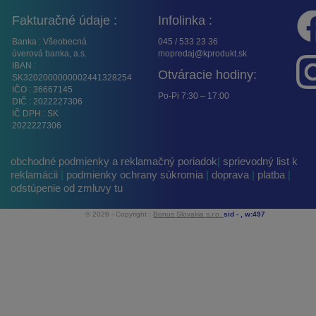
Fakturačné údaje :
Infolinka :
Banka : Všeobecná
045 / 533 23 36
úverová banka, a.s.
mopredaj@kprodukt.sk
IBAN :
Otváracie hodiny:
SK3202000000002441328254
IČO : 36667145
Po-Pi 7:30 – 17:00
DIČ : 2022227306
IČ DPH : SK
2022227306
obchodné podmienky a reklamačný poriadok
|
sprievodný list k
reklamácii
|
podmienky ochrany súkromia
|
doprava
|
platba
|
odstúpenie od zmluvy tu
© 2026 - Copyright :
Bonus Slovakia s.r.o.
sid -
, w:497