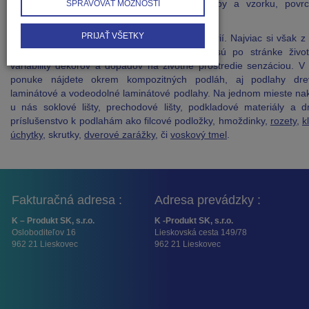
podlaha vyrobená a výberom dekoru - farby a vzorku, povrc
SPRAVOVAŤ MOŽNOSTI
štruktúry podlahy.
PRIJAŤ VŠETKY
Ponúkame podlahy všetkých cenových kategórií. Najviac si však z
ponuky ceníme kompozitné podlahy, ktoré sú po stránke životn
variability dekorov a dopadov na životné prostredie senzáciou. V
ponuke nájdete okrem kompozitných podláh, aj podlahy dre
laminátové a vodeodolné laminátové podlahy. Na jednom mieste na
u nás soklové lišty, prechodové lišty, podkladové materiály a d
príslušenstvo k podlahám ako filcové podložky, hmoždinky,
rozety
,
k
úchytky
, skrutky,
dverové zarážky
, či
voskový tmel
.
Fakturačná adresa :
Adresa prevádzky :
K – Produkt SK, s.r.o.
K -Produkt SK, s.r.o.
Osloboditeľov 16
Lieskovská cesta 149/78
962 21 Lieskovec
962 21 Lieskovec