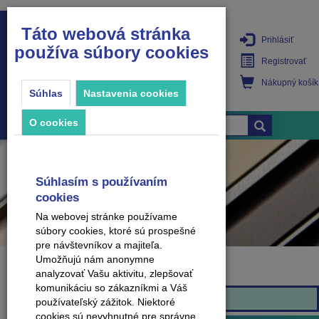
Táto webová stránka
Prihlásiť
používa súbory cookies
PRODUKTY
Registrovať
Nákupný košík
Súhlas
Nastavenia cookies
O cookies
Súhlasím s používaním
cookies
Na webovej stránke používame
súbory cookies, ktoré sú prospešné
pre návštevníkov a majiteľa.
Umožňujú nám anonymne
analyzovať Vašu aktivitu, zlepšovať
Značka
komunikáciu so zákazníkmi a Váš
Arbiton
používateľský zážitok. Niektoré
cookies sú nevyhnutné pre správne