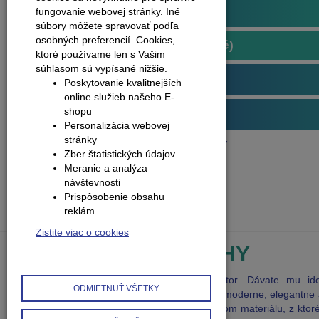
Plávajúce podlahy
fungovanie webovej stránky. Iné
súbory môžete spravovať podľa
osobných preferencií.
Cookies,
Podlahy kompozitné (vinylové)
ktoré používame len s Vašim
súhlasom sú vypísané nižšie.
Obvodové lišty (soklové)
Poskytovanie kvalitnejších
online služieb našeho E-
shopu
Príslušenstvo k podlahám
Personalizácia webovej
stránky
Produkty
Plávajúce podlahy
Zber štatistických údajov
Dlažba, kameň
Meranie a analýza
návštevnosti
Prispôsobenie obsahu
reklám
Zistite viac o cookies
PLÁVAJÚCE PODLAHY
Výberom plávajúcej podlahy definujete priestor. Dávate mu iden
ODMIETNUŤ VŠETKY
Chcete, aby miestnosť pôsobila klasicky alebo moderne; elegantne
uvoľnene a neviazane? Všetko vyjadríte výberom materiálu, z ktor