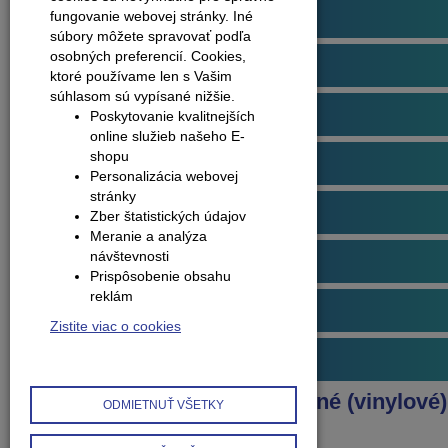
Podlahové profily
fungovanie webovej stránky. Iné
súbory môžete spravovať podľa
osobných preferencií.
Cookies,
Plávajúce podlahy
ktoré používame len s Vašim
súhlasom sú vypísané nižšie.
Dvere
Poskytovanie kvalitnejších
online služieb našeho E-
shopu
Obklady na stenu
Personalizácia webovej
stránky
Obvodové lišty (soklové)
Zber štatistických údajov
Meranie a analýza
návštevnosti
Príslušenstvo k podlahám
Prispôsobenie obsahu
reklám
Starostlivosť o podlahy
Zistite viac o cookies
Interiérové doplnky
Produkty
Podlahy kompozitné (vinylové)
ODMIETNUŤ VŠETKY
Arbiton