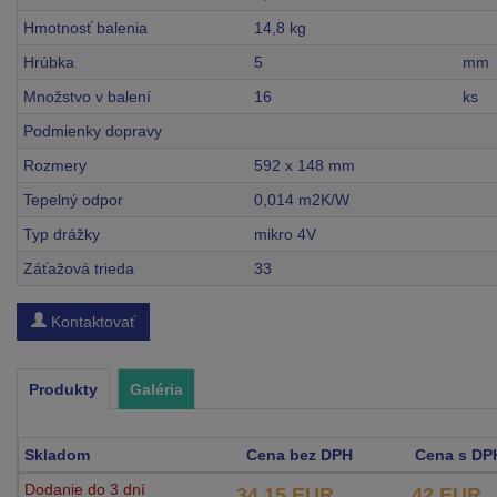
Hmotnosť balenia
14,8 kg
Hrúbka
5
mm
Množstvo v balení
16
ks
Podmienky dopravy
Rozmery
592 x 148 mm
Tepelný odpor
0,014 m2K/W
Typ drážky
mikro 4V
Záťažová trieda
33
Kontaktovať
Produkty
Galéria
Skladom
Cena bez DPH
Cena s DP
Dodanie do 3 dní
34,15 EUR
42 EUR