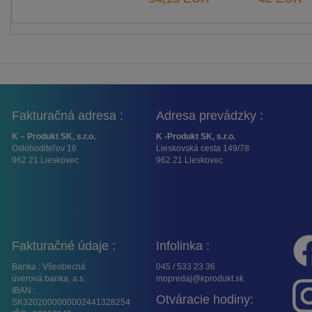
Fakturačná adresa :
Adresa prevádzky :
K – Produkt SK, s.r.o.
K -Produkt SK, s.r.o.
Osloboditeľov 16
Lieskovská cesta 149/78
962 21 Lieskovec
962 21 Lieskovec
Fakturačné údaje :
Infolinka :
Banka : Všeobecná
045 / 533 23 36
úverová banka, a.s.
mopredaj@kprodukt.sk
IBAN :
Otváracie hodiny:
SK3202000000002441328254