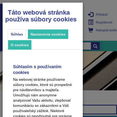
Táto webová stránka
Prihlásiť
používa súbory cookies
PRODUKTY
Registrovať
Nákupný košík
Súhlas
Nastavenia cookies
O cookies
Súhlasím s používaním
cookies
Na webovej stránke používame
súbory cookies, ktoré sú prospešné
pre návštevníkov a majiteľa.
Umožňujú nám anonymne
analyzovať Vašu aktivitu, zlepšovať
Značka
komunikáciu so zákazníkmi a Váš
Všetky značky
používateľský zážitok. Niektoré
cookies sú nevyhnutné pre správne