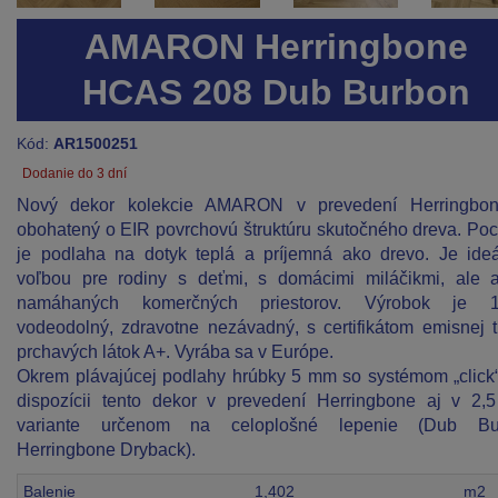
AMARON Herringbone
HCAS 208 Dub Burbon
Kód:
AR1500251
Dodanie do 3 dní
Nový dekor kolekcie AMARON v prevedení Herringbon
obohatený o EIR povrchovú štruktúru skutočného dreva. Poc
je podlaha na dotyk teplá a príjemná ako drevo. Je ide
voľbou pre rodiny s deťmi, s domácimi miláčikmi, ale 
namáhaných komerčných priestorov. Výrobok je 
vodeodolný, zdravotne nezávadný, s certifikátom emisnej t
prchavých látok A+. Vyrába sa v Európe.
Okrem plávajúcej podlahy hrúbky 5 mm so systémom „click“
dispozícii tento dekor v prevedení Herringbone aj v 2
variante určenom na celoplošné lepenie (Dub Bu
Herringbone Dryback).
Balenie
1,402
m2