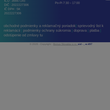
IČO : 36667145
Po-Pi 7:30 – 17:00
DIČ : 2022227306
IČ DPH : SK
2022227306
obchodné podmienky a reklamačný poriadok
|
sprievodný list k
reklamácii
|
podmienky ochrany súkromia
|
doprava
|
platba
|
odstúpenie od zmluvy tu
© 2026 - Copyright :
Bonus Slovakia s.r.o.
sid -
, w:497