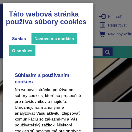
Táto webová stránka
Prihlásiť
používa súbory cookies
PRODUKTY
Registrovať
Nákupný košík
Súhlas
Nastavenia cookies
O cookies
Súhlasím s používaním
cookies
Na webovej stránke používame
súbory cookies, ktoré sú prospešné
pre návštevníkov a majiteľa.
Umožňujú nám anonymne
analyzovať Vašu aktivitu, zlepšovať
Značka
komunikáciu so zákazníkmi a Váš
Všetky značky
používateľský zážitok. Niektoré
cookies sú nevyhnutné pre správne