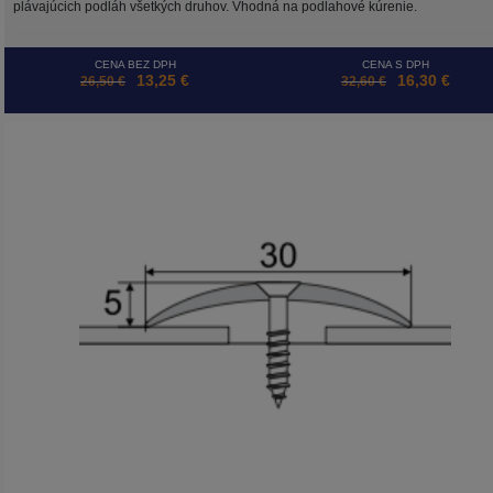
plávajúcich podláh všetkých druhov. Vhodná na podlahové kúrenie.
CENA BEZ DPH
CENA S DPH
13,25 €
16,30 €
26,50 €
32,60 €