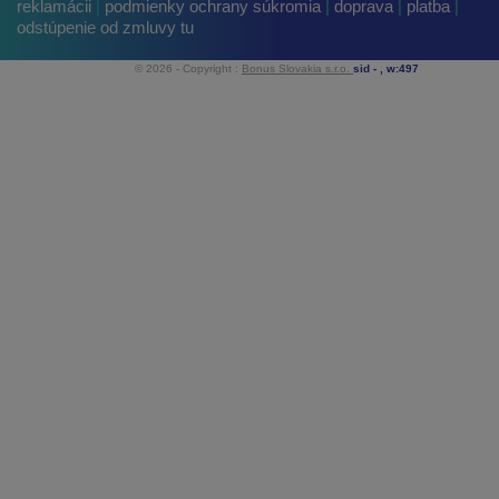
reklamácii
|
podmienky ochrany súkromia
|
doprava
|
platba
|
odstúpenie od zmluvy tu
© 2026 - Copyright :
Bonus Slovakia s.r.o.
sid -
, w:497