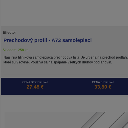
Effector
Prechodový profil - A73 samolepiaci
Skladom: 258 ks
Najširšia hliníková samolepiaca prechodová lišta. Je určená na prechod podláh,
ktoré sú v rovine. Používa sa na spájanie všetkých druhov podlahovín.
CENA BEZ DPH od
CENA S DPH od
27,48 €
33,80 €