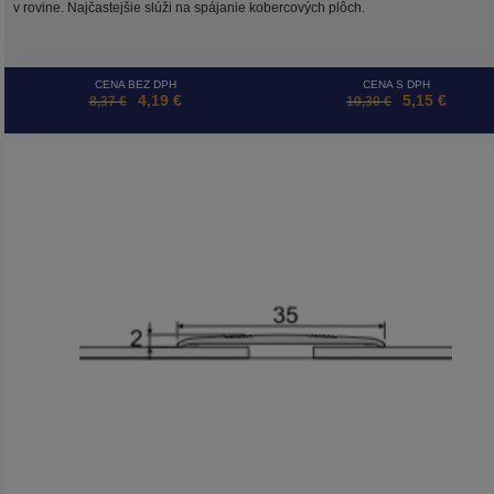
v rovine. Najčastejšie slúži na spájanie kobercových plôch.
CENA BEZ DPH
CENA S DPH
4,19 €
5,15 €
8,37 €
10,30 €