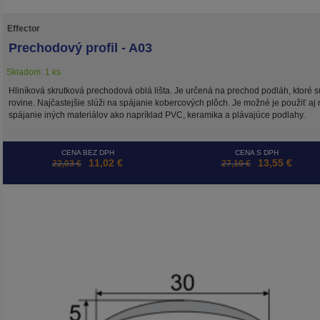
Effector
Prechodový profil - A03
Skladom: 1 ks
Hliníková skrutková prechodová oblá lišta. Je určená na prechod podláh, ktoré s
rovine. Najčastejšie slúži na spájanie kobercových plôch. Je možné je použiť aj
spájanie iných materiálov ako napríklad PVC, keramika a plávajúce podlahy.
CENA BEZ DPH
CENA S DPH
11,02 €
13,55 €
22,03 €
27,10 €