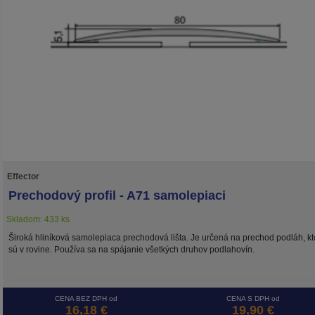
Effector
Prechodový profil - A71 samolepiaci
Skladom: 433 ks
Široká hliníková samolepiaca prechodová lišta. Je určená na prechod podláh, kt
sú v rovine. Používa sa na spájanie všetkých druhov podlahovín.
CENA BEZ DPH od
CENA S DPH od
16,18 €
19,90 €