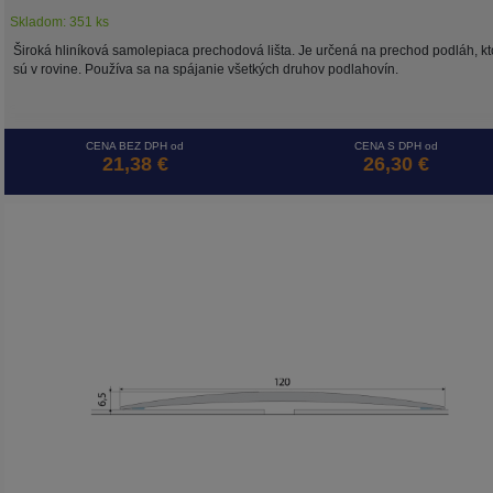
Skladom: 351 ks
Široká hliníková samolepiaca prechodová lišta. Je určená na prechod podláh, kt
sú v rovine. Používa sa na spájanie všetkých druhov podlahovín.
CENA BEZ DPH od
CENA S DPH od
21,38 €
26,30 €