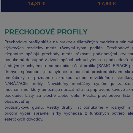
14,31 €
17,60 €
PRECHODOVÉ PROFILY
Prechodové profily slúžia na prekrytie dilatačných medzier a minim
výškových rozdielov medzi rôznymi typmi podláh. Prechodové pr
elegantne spájajú prechody medzi rôznymi podlahovými krytina
ponuke sú dostupné v dvoch spôsoboch uchytenia o podkladovú pl
Jedným je uchytenie o samolepiacu časť profilu (SAMOLEPIACE pro
druhým spôsobom je uchytenie o podklad prostredníctvom skru
hmoždinky s priznanou skrutkou alebo neviditeľnou skrutkov,
NARÁŽACIE profily. Neviditeľný montážny systém je založe
mechanizme, ktorý umožňuje naraziť lištu na pripravené kovové skr
podklade. Lišty sú ploché alebo oblé. Plochá prechodová lišta
obsahovať aj
protišmykovú gumu. Všetky druhy líšt ponúkame v rôznych šír
pričom výber správnej šírky vychádza z funkčných potrieb al
estetických dôvodov.