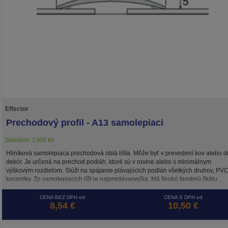
Effector
Prechodový profil - A13 samolepiaci
Skladom: 1368 ks
Hliníková samolepiaca prechodová oblá lišta. Môže byť v prevedení kov alebo d
dekór. Je určená na prechod podláh, ktoré sú v rovine alebo s minimálnym
výškovým rozdielom. Slúži na spájanie plávajúcich podláh všetkých druhov, PVC
keramiky. Zo samolepiacich líšt je najpredávanejšia. Má širokú farebnú škálu.
Ideálna na podlahové kúrenie.
CENA BEZ DPH od
CENA S DPH od
8,54 €
10,50 €