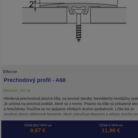
Effector
Prechodový profil - A68
Skladom: 182 ks
Hliníková prechodová plochá lišta, na kovové skrutky. Neviditeľný montážny sys
Je určená na prechod podláh, ktoré sú v rovine. Priamo na lište sú pribalené skr
a hmoždinky. Používa sa na spájanie všetkých druhov podlahovín. Lišta má zo
spodnej strany silikónové tesnenie, ktoré zabraňuje klepaniu a vstupu prachu p
lištu.
CENA BEZ DPH od
CENA S DPH od
9,67 €
11,90 €