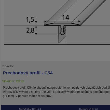
Effector
Prechodový profil - C54
Skladom: 322 ks
Prechodový profil C54 je vhodný na prepojenie kompozitných plávajúcich podlá
Prierez lišty v tvare písmena T je veľmi praktický v prípade takéhoto tenkého prof
(14 mm). V ponuke máme 9 dekorov.
CENA BEZ DPH od
CENA S DPH od