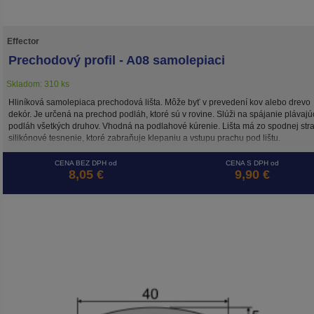
Effector
Prechodový profil - A08 samolepiaci
Skladom: 310 ks
Hliníková samolepiaca prechodová lišta. Môže byť v prevedení kov alebo drevo
dekór. Je určená na prechod podláh, ktoré sú v rovine. Slúži na spájanie plávajú
podláh všetkých druhov. Vhodná na podlahové kúrenie. Lišta má zo spodnej str
silikónové tesnenie, ktoré zabraňuje klepaniu a vstupu prachu pod lištu.
CENA BEZ DPH od
CENA S DPH od
8,05 €
9,90 €