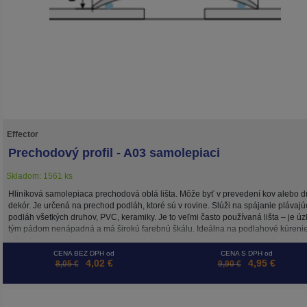
Effector
Prechodový profil - A03 samolepiaci
Skladom: 1561 ks
Hliníková samolepiaca prechodová oblá lišta. Môže byť v prevedení kov alebo d
dekór. Je určená na prechod podláh, ktoré sú v rovine. Slúži na spájanie plávajú
podláh všetkých druhov, PVC, keramiky. Je to veľmi často používaná lišta – je úz
tým pádom nenápadná a má širokú farebnú škálu. Ideálna na podlahové kúrenie
Lišta má zo spodnej strany silikónové tesnenie, ktoré zabraňuje klepaniu a vstu
prachu pod lištu.
CENA BEZ DPH od
CENA S DPH od
4,02 €
4,95 €
8,05 €
9,90 €