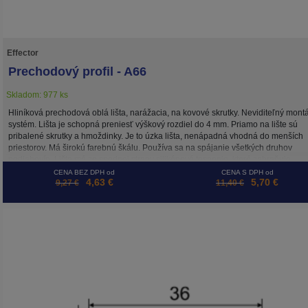
Effector
Prechodový profil - A66
Skladom: 977 ks
Hliníková prechodová oblá lišta, narážacia, na kovové skrutky. Neviditeľný mont
systém. Lišta je schopná preniesť výškový rozdiel do 4 mm. Priamo na lište sú
pribalené skrutky a hmoždinky. Je to úzka lišta, nenápadná vhodná do menších
priestorov. Má širokú farebnú škálu. Používa sa na spájanie všetkých druhov
podlahovín. Lišta má zo spodnej strany silikónové tesnenie, ktoré zabraňuje
klepaniu a vstupu prachu pod lištu.
CENA BEZ DPH od
CENA S DPH od
4,63 €
5,70 €
9,27 €
11,40 €