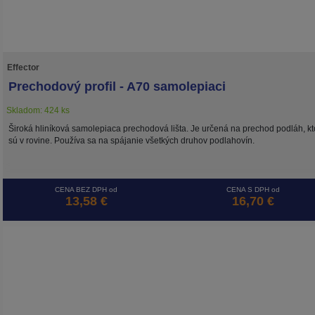
Effector
Prechodový profil - A70 samolepiaci
Skladom: 424 ks
Široká hliníková samolepiaca prechodová lišta. Je určená na prechod podláh, kt
sú v rovine. Používa sa na spájanie všetkých druhov podlahovín.
CENA BEZ DPH od
CENA S DPH od
13,58 €
16,70 €