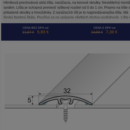
Hliníková prechodová oblá lišta, narážacia, na kovové skrutky. Neviditeľný mont
systém. Lišta je schopná preniesť výškový rozdiel od 0 do 1 cm. Priamo na lište 
pribalené skrutky a hmoždinky. Z narážacích líšt je to najpredávanejšia lišta. Má
širokú farebnú škálu. Používa sa na spájanie všetkých druhov podlahovín. Lišta
zo spodnej strany silikónové tesnenie, ktoré zabraňuje klepaniu a vstupu prachu
pod lištu.
CENA BEZ DPH od
CENA S DPH od
5,93 €
7,30 €
11,87 €
14,60 €