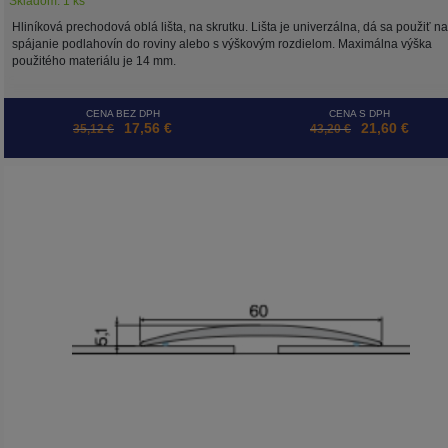
Skladom: 1 ks
Hliníková prechodová oblá lišta, na skrutku. Lišta je univerzálna, dá sa použiť na
spájanie podlahovín do roviny alebo s výškovým rozdielom. Maximálna výška
použitého materiálu je 14 mm.
CENA BEZ DPH
CENA S DPH
17,56 €
21,60 €
35,12 €
43,20 €