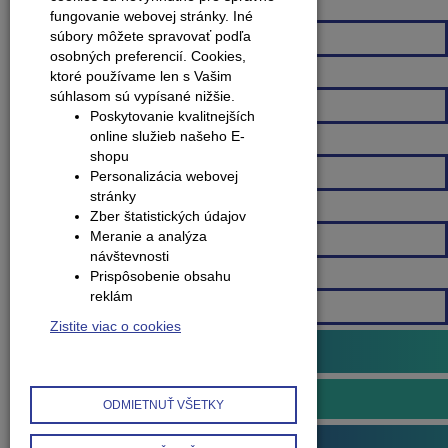
Spôsob montáže
fungovanie webovej stránky. Iné
súbory môžete spravovať podľa
Všetky
osobných preferencií.
Cookies,
ktoré používame len s Vašim
Farebná škála
súhlasom sú vypísané nižšie.
Všetky
Poskytovanie kvalitnejších
online služieb našeho E-
Šírka lišty
shopu
Všetky
Personalizácia webovej
stránky
Dĺžka lišty
Zber štatistických údajov
Meranie a analýza
Všetky
návštevnosti
Prispôsobenie obsahu
Na výškový rozdiel
reklám
Všetky
Zistite viac o cookies
Podlahové profily
Prechodové profily
ODMIETNUŤ VŠETKY
Samolepiace